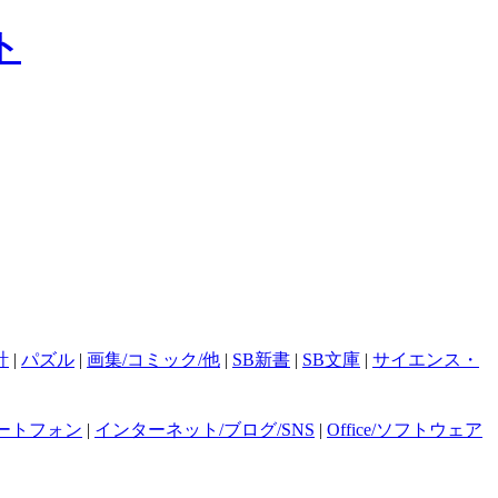
計
|
パズル
|
画集/コミック/他
|
SB新書
|
SB文庫
|
サイエンス・
ートフォン
|
インターネット/ブログ/SNS
|
Office/ソフトウェア