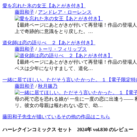
愛を忘れた氷の女王【あとがき付き】
藤田和子
/
アンドレア・ローレンス
【最終ページにあとがきが付いて再登場！作品の登場人
上で奇跡的に意識をとり戻した。…
道化師は恋の語りべ ２【あとがき付き】
藤田和子
/
トーリ・フィリップス
【最終ページにあとがきが付いて再登場！作品の登場人
ベスは少年になりすまして、道化…
一緒に居てほしい。ただそう言いたかった。 １【電子限定特
藤田和子
/
秋月篠乃
母の死で恋を恐れる娘が 一生に一度の恋に出逢う―― 
リ。彼女の母親は報われない恋で、幼…
藤田和子先生が描いているその他の作品はこちら
ハーレクインコミックス セット 2024年 vol.830 のレビュー