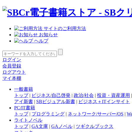
サイトのご利用方法
お知らせ
ヘルプ
ログイン
会員登録
ログアウト
マイ本棚
一般書籍
トップ
|
ビジネス/自己啓発
|
政治/社会
|
投資・資産運用
アイ新書
|
SBビジュアル新書
|
ビジネス＋ITインサイト
PC/IT書籍
トップ
|
プログラミング
|
ネットワーク/サーバー/OS
|
W
ライトノベル
トップ
|
GA文庫
|
GAノベル
|
ツギクルブックス