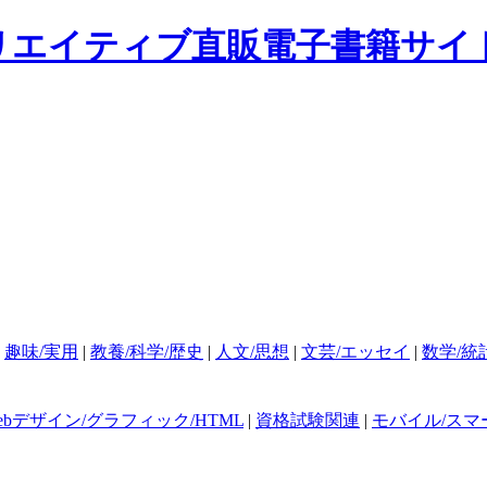
|
趣味/実用
|
教養/科学/歴史
|
人文/思想
|
文芸/エッセイ
|
数学/統
ebデザイン/グラフィック/HTML
|
資格試験関連
|
モバイル/スマ