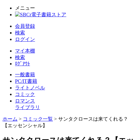
メニュー
会員登録
検索
ログイン
マイ本棚
検索
ﾛｸﾞｱｳﾄ
一般書籍
PC/IT書籍
ライトノベル
コミック
ロマンス
ライブラリ
ホーム
>
コミック一覧
> サンタクロースは来てくれる？
【エッセンシャル】