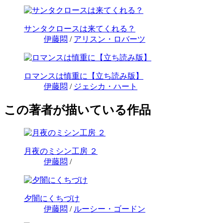
サンタクロースは来てくれる？
伊藤悶
/
アリスン・ロバーツ
ロマンスは慎重に【立ち読み版】
伊藤悶
/
ジェシカ・ハート
この著者が描いている作品
月夜のミシン工房 ２
伊藤悶
/
夕闇にくちづけ
伊藤悶
/
ルーシー・ゴードン