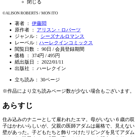
閉じる
©ALISON ROBERTS / MON ITO
著者 ：
伊藤悶
原作者 ：
アリスン・ロバーツ
ジャンル：
シーズナルロマンス
レーベル：
ハーレクインコミックス
閲覧日数 ： 90日 / 会員登録期間
価格 ： 374円 / 495円
紙出版日 ： 2022/01/11
出版社 ： ハーレクイン
立ち読み：
30
ページ
※作品により立ち読みページ数が少ない場合もございます。
あらすじ
住み込みのナニーとして雇われたエマ。母がいない６歳の双
子はかわいらしいが、父親の医師アダムは厳格で、見えない
壁があった。子どもたちと飾りつけたリビングを見てアダム