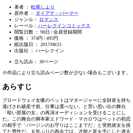
著者 ：
松尾しより
原作者 ：
ダイアナ・パーマー
ジャンル：
ロマンス
レーベル：
ハーレクインコミックス
閲覧日数 ： 90日 / 会員登録期間
価格 ： 374円 / 495円
紙出版日 ： 2017/08/21
出版社 ： ハーレクイン
立ち読み：
30
ページ
※作品により立ち読みページ数が少ない場合もございます。
あらすじ
ブロードウェイ女優のベットはマネージャーに全財産を持ち
逃げされ破産寸前。仕事は選べない、と苦い思い出の舞台
「暗い部屋の女」の再演オーディションを受けることにし
た。この舞台の脚本家エドワード・マカロウはベットの初恋
の相手で「バージンのお守りはここまでだ」と突然彼女を捨
てた男性だ。６年ぶりの再会では、才能と富を手にした過去