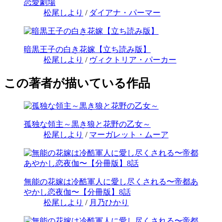
恋愛劇場
松尾しより
/
ダイアナ・パーマー
暗黒王子の白き花嫁【立ち読み版】
松尾しより
/
ヴィクトリア・パーカー
この著者が描いている作品
孤独な領主～黒き狼と花野の乙女～
松尾しより
/
マーガレット・ムーア
無能の花嫁は冷酷軍人に愛し尽くされる〜帝都あ
やかし恋夜伽〜【分冊版】8話
松尾しより
/
月乃ひかり