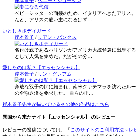
岸本景子
/
ペニー・ジョーダン
ベビーシッターの面接のため、イタリアへきたアリス。
んと、アリスの雇い主になるはず…
いとしきボディガード
岸本景子
/
リアン・バンクス
名付け親であるハリソンがアメリカ大統領選に出馬する
として人気を集めた。だがその分…
愛したのは私？【エッセンシャル】
岸本景子
/
リン・グレアム
奔放な双子の姉に頼まれ、南米グァテマラを訪れたルー
の全額返済を要求した。 自らの正…
岸本景子先生が描いているその他の作品はこちら
異国から来たナイト【エッセンシャル】 のレビュー
レビューの投稿については、「
このサイトのご利用方法～レ