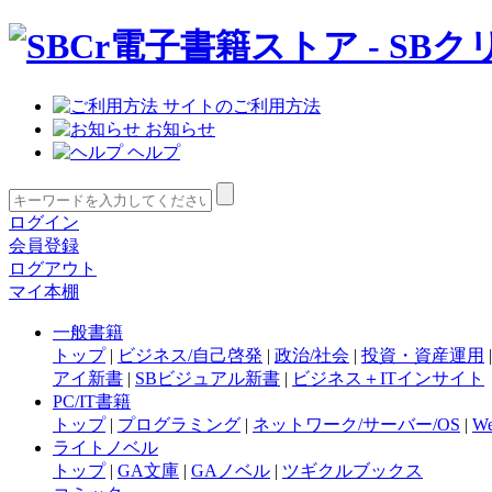
サイトのご利用方法
お知らせ
ヘルプ
ログイン
会員登録
ログアウト
マイ本棚
一般書籍
トップ
|
ビジネス/自己啓発
|
政治/社会
|
投資・資産運用
アイ新書
|
SBビジュアル新書
|
ビジネス＋ITインサイト
PC/IT書籍
トップ
|
プログラミング
|
ネットワーク/サーバー/OS
|
W
ライトノベル
トップ
|
GA文庫
|
GAノベル
|
ツギクルブックス