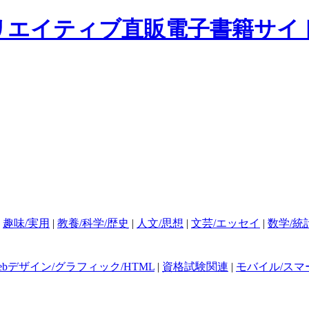
|
趣味/実用
|
教養/科学/歴史
|
人文/思想
|
文芸/エッセイ
|
数学/統
ebデザイン/グラフィック/HTML
|
資格試験関連
|
モバイル/スマ