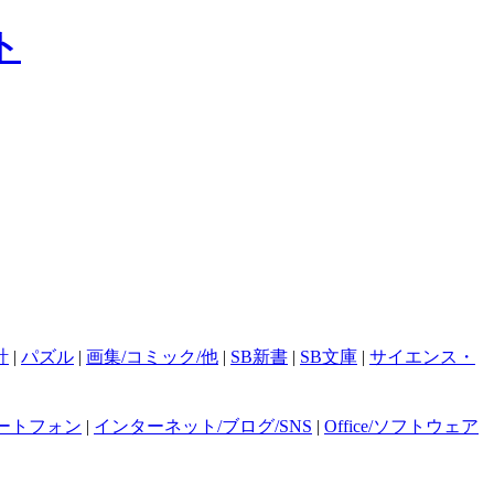
計
|
パズル
|
画集/コミック/他
|
SB新書
|
SB文庫
|
サイエンス・
ートフォン
|
インターネット/ブログ/SNS
|
Office/ソフトウェア