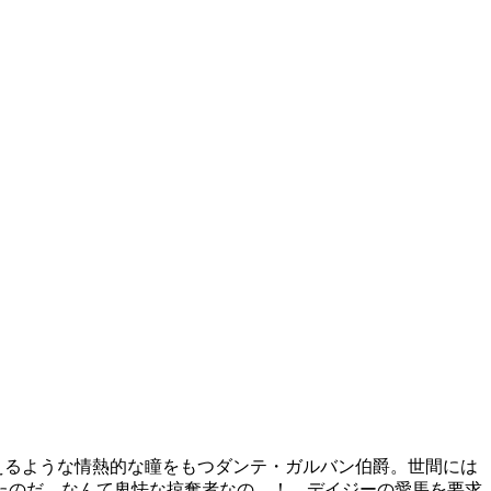
えるような情熱的な瞳をもつダンテ・ガルバン伯爵。世間には
たのだ。なんて卑怯な掠奪者なの…！ デイジーの愛馬を要求