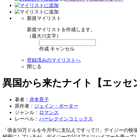
新規マイリスト
新規マイリストを作成します。
（最大15文字）
作成
キャンセル
登録済みのマイリストへ
閉じる
異国から来たナイト【エッセ
著者：
岸本景子
原作者：
ジェイン・ポーター
ジャンル：
ロマンス
レーベル：
ハーレクインコミックス
「借金50万ドルを今月中に支払えですって!?」デイジーの
秘密にしているが、デイジーの父はアルツハイマーを患って