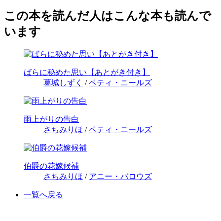
この本を読んだ人はこんな本も読んで
います
ばらに秘めた思い【あとがき付き】
葛城しずく
/
ベティ・ニールズ
雨上がりの告白
さちみりほ
/
ベティ・ニールズ
伯爵の花嫁候補
さちみりほ
/
アニー・バロウズ
一覧へ戻る