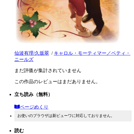
仙波有理/久坂翠
/
キャロル・モーティマー／ベティ・
ニールズ
まだ評価が集計されていません
この作品のレビューはまだありません。
立ち読み
（無料）
ページめくり
お使いのブラウザは新ビューワに対応しておりません。
読む