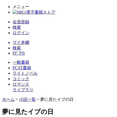
メニュー
会員登録
検索
ログイン
マイ本棚
検索
ﾛｸﾞｱｳﾄ
一般書籍
PC/IT書籍
ライトノベル
コミック
ロマンス
ライブラリ
ホーム
>
小説一覧
> 夢に見たイブの日
夢に見たイブの日