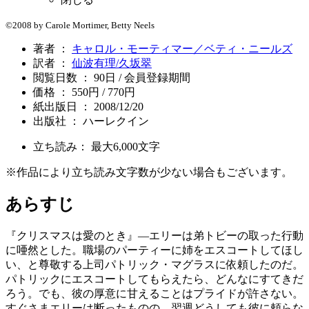
©2008 by Carole Mortimer, Betty Neels
著者 ：
キャロル・モーティマー／ベティ・ニールズ
訳者 ：
仙波有理/久坂翠
閲覧日数 ： 90日 / 会員登録期間
価格 ： 550円 / 770円
紙出版日 ： 2008/12/20
出版社 ： ハーレクイン
立ち読み： 最大
6,000
文字
※作品により立ち読み文字数が少ない場合もございます。
あらすじ
『クリスマスは愛のとき』―エリーは弟トビーの取った行動
に唖然とした。職場のパーティーに姉をエスコートしてほし
い、と尊敬する上司パトリック・マグラスに依頼したのだ。
パトリックにエスコートしてもらえたら、どんなにすてきだ
ろう。でも、彼の厚意に甘えることはプライドが許さない。
すぐさまエリーは断ったものの、翌週どうしても彼に頼らな