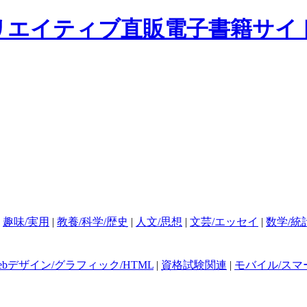
|
趣味/実用
|
教養/科学/歴史
|
人文/思想
|
文芸/エッセイ
|
数学/統
ebデザイン/グラフィック/HTML
|
資格試験関連
|
モバイル/スマ