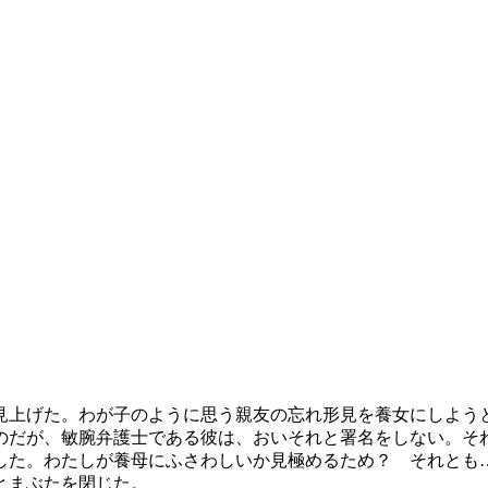
見上げた。わが子のように思う親友の忘れ形見を養女にしよう
のだが、敏腕弁護士である彼は、おいそれと署名をしない。そ
した。わたしが養母にふさわしいか見極めるため？ それとも
とまぶたを閉じた。