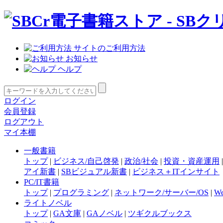
サイトのご利用方法
お知らせ
ヘルプ
ログイン
会員登録
ログアウト
マイ本棚
一般書籍
トップ
|
ビジネス/自己啓発
|
政治/社会
|
投資・資産運用
アイ新書
|
SBビジュアル新書
|
ビジネス＋ITインサイト
PC/IT書籍
トップ
|
プログラミング
|
ネットワーク/サーバー/OS
|
W
ライトノベル
トップ
|
GA文庫
|
GAノベル
|
ツギクルブックス