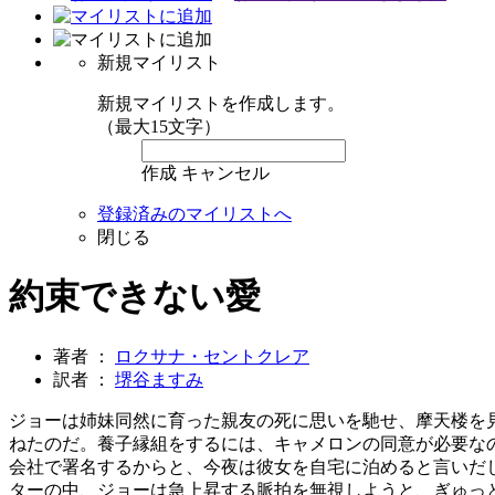
新規マイリスト
新規マイリストを作成します。
（最大15文字）
作成
キャンセル
登録済みのマイリストへ
閉じる
約束できない愛
著者 ：
ロクサナ・セントクレア
訳者 ：
堺谷ますみ
ジョーは姉妹同然に育った親友の死に思いを馳せ、摩天楼を
ねたのだ。養子縁組をするには、キャメロンの同意が必要な
会社で署名するからと、今夜は彼女を自宅に泊めると言いだ
ターの中、ジョーは急上昇する脈拍を無視しようと、ぎゅっ