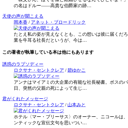
の名はドルー――高貴な伯爵家の跡…
天使の声が聞こえる
岡本香
/
アネット・ブロードリック
たとえ私の姿が見えなくとも、この想いは彼に届くだろう
業を牛耳る社長だというが、今は…
この著者が執筆している本は他にもあります
誘惑のラプソディー
ロクサナ・セントクレア
/
碧ゆかこ
アンナはマイアミの大企業の有能な社長秘書。ボスのパ
日、突然の父親の死によって生じ…
君がくれたメッセージ
ロクサナ・セントクレア
/
山本みと
ホテル〈マー・ブリーサス〉のオーナー、ニコールは、
ンティックな宣伝文句を思いつい…