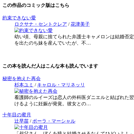
この作品のコミック版はこちら
約束できない愛
ロクサナ・セントクレア
/
花津美子
幼い頃、母親に捨てられた弁護士キャメロンは結婚否定
を出たのち妹を産んでいたが、不…
この本を読んだ人はこんな本も読んでいます
秘密を抱えた再会
杉本ユミ
/
キャロル・マリネッリ
看護師のルイーズは恋人の外科医ダニエルと結ばれた翌
けるように妊娠が発覚。彼女との…
十年目の蜜月
辻早苗
/
ポーラ・マーシャル
「叔父さん、ぼくを猿と結婚させるなんてひどいよ！」