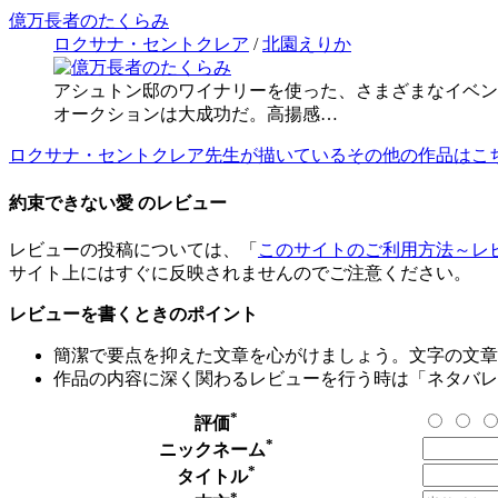
億万長者のたくらみ
ロクサナ・セントクレア
/
北園えりか
アシュトン邸のワイナリーを使った、さまざまなイベン
オークションは大成功だ。高揚感…
ロクサナ・セントクレア先生が描いているその他の作品はこ
約束できない愛 のレビュー
レビューの投稿については、「
このサイトのご利用方法～レ
サイト上にはすぐに反映されませんのでご注意ください。
レビューを書くときのポイント
簡潔で要点を抑えた文章を心がけましょう。文字の文章量
作品の内容に深く関わるレビューを行う時は「ネタバレ
*
評価
*
ニックネーム
*
タイトル
*