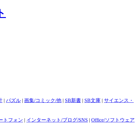
計
|
パズル
|
画集/コミック/他
|
SB新書
|
SB文庫
|
サイエンス・
ートフォン
|
インターネット/ブログ/SNS
|
Office/ソフトウェア