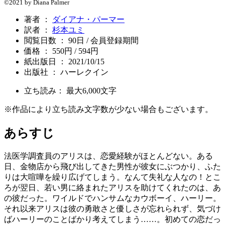
©2021 by Diana Palmer
著者 ：
ダイアナ・パーマー
訳者 ：
杉本ユミ
閲覧日数 ： 90日 / 会員登録期間
価格 ： 550円 / 594円
紙出版日 ： 2021/10/15
出版社 ： ハーレクイン
立ち読み： 最大
6,000
文字
※作品により立ち読み文字数が少ない場合もございます。
あらすじ
法医学調査員のアリスは、恋愛経験がほとんどない。ある
日、金物店から飛び出してきた男性が彼女にぶつかり、ふた
りは大喧嘩を繰り広げてしまう。なんて失礼な人なの！とこ
ろが翌日、若い男に絡まれたアリスを助けてくれたのは、あ
の彼だった。ワイルドでハンサムなカウボーイ、ハーリー。
それ以来アリスは彼の勇敢さと優しさが忘れられず、気づけ
ばハーリーのことばかり考えてしまう……。初めての恋だっ