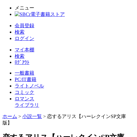
メニュー
会員登録
検索
ログイン
マイ本棚
検索
ﾛｸﾞｱｳﾄ
一般書籍
PC/IT書籍
ライトノベル
コミック
ロマンス
ライブラリ
ホーム
>
小説一覧
> 恋するアリス【ハーレクインSP文庫
版】