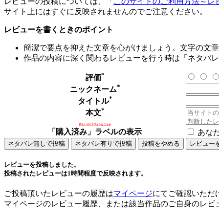
レビューの投稿については、「
このサイトのご利用方法～レ
サイト上にはすぐに反映されませんのでご注意ください。
レビューを書くときのポイント
簡潔で要点を抑えた文章を心がけましょう。文字の文章量
作品の内容に深く関わるレビューを行う時は「ネタバレ
*
評価
*
ニックネーム
*
タイトル
*
本文
詳しいガイドラインはこちら
「購入済み」ラベルの表示
あな
レビューを投稿しました。
投稿されたレビューは1時間程度で反映されます。
ご投稿頂いたレビューの履歴は
マイページ
にてご確認いただ
マイページのレビュー履歴、または該当作品のご自身のレビ