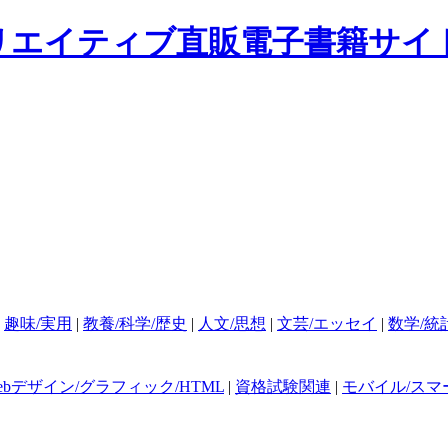
|
趣味/実用
|
教養/科学/歴史
|
人文/思想
|
文芸/エッセイ
|
数学/統
ebデザイン/グラフィック/HTML
|
資格試験関連
|
モバイル/スマ