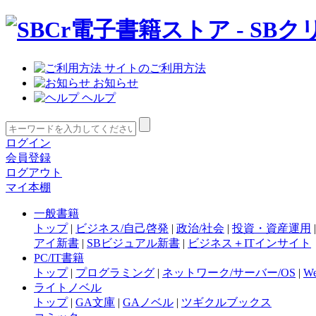
サイトのご利用方法
お知らせ
ヘルプ
ログイン
会員登録
ログアウト
マイ本棚
一般書籍
トップ
|
ビジネス/自己啓発
|
政治/社会
|
投資・資産運用
アイ新書
|
SBビジュアル新書
|
ビジネス＋ITインサイト
PC/IT書籍
トップ
|
プログラミング
|
ネットワーク/サーバー/OS
|
W
ライトノベル
トップ
|
GA文庫
|
GAノベル
|
ツギクルブックス