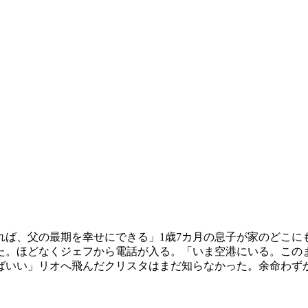
れば、父の最期を幸せにできる」1歳7カ月の息子が家のどこに
た。ほどなくジェフから電話が入る。「いま空港にいる。この
ばいい」リオへ飛んだクリスタはまだ知らなかった。余命わず