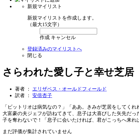
新規マイリスト
新規マイリストを作成します。
（最大15文字）
作成
キャンセル
登録済みのマイリストへ
閉じる
さらわれた愛し子と幸せ芝居
著者 ：
エリザベス・オールドフィールド
訳者 ：
安倍杏子
「ビットリオは病気なの？」「ああ。きみが芝居をしてくれ
大富豪の夫ジェフが訪ねてきて、息子は大喜びした矢先だっ
子を奪わないで！「息子に会いたければ、君がこっちへ来れ
まだ評価が集計されていません