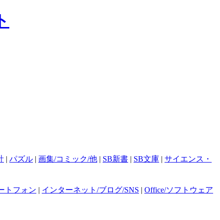
計
|
パズル
|
画集/コミック/他
|
SB新書
|
SB文庫
|
サイエンス・
ートフォン
|
インターネット/ブログ/SNS
|
Office/ソフトウェア