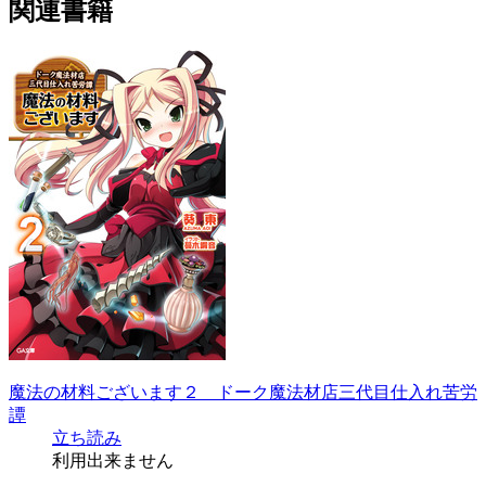
関連書籍
魔法の材料ございます２ ドーク魔法材店三代目仕入れ苦労
譚
立ち読み
利用出来ません