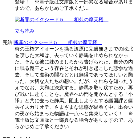
登場！ ※電子版は文庫版と一部異なる場合がありま
すので、あらかじめご了承くだ…
立ち読み
完結
断罪のイクシード５ ―相剋の摩天楼―
時の王権アイオーンを操る漆原に完膚無きまでの敗北
を喫した大和は、去っていく静馬を止められなかっ
た。そんな彼に妹のましろから告げられた、自分の内
に眠る魔王という存在とそれが引き起こした悲惨な過
去、そして魔術の闇などとは無縁であってほしいと願
った、大切な人たちの想い。だが、それらを知ったう
えでなお、大和は決意する。静馬を取り戻すため、再
び戦いに赴くことを。魔界への門を開かんとする「小
隊」と共に去った静馬。阻止しようとする護国課と傭
兵イスカリオテ、さまざまな思惑が渦巻く中、出会い
の夜から始まった物語は一点へと集束していく！ ※
電子版は文庫版と一部異なる場合がありますので、あ
らかじめご了承ください