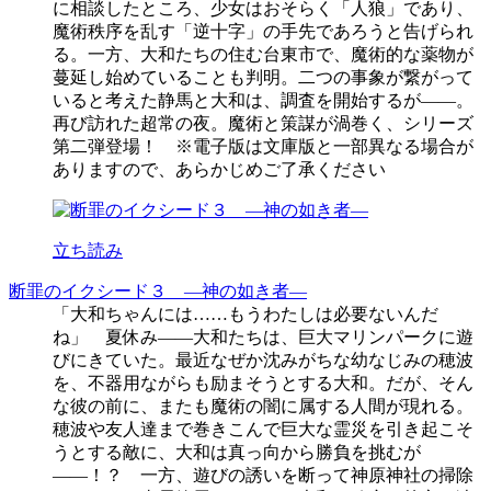
に相談したところ、少女はおそらく「人狼」であり、
魔術秩序を乱す「逆十字」の手先であろうと告げられ
る。一方、大和たちの住む台東市で、魔術的な薬物が
蔓延し始めていることも判明。二つの事象が繋がって
いると考えた静馬と大和は、調査を開始するが――。
再び訪れた超常の夜。魔術と策謀が渦巻く、シリーズ
第二弾登場！ ※電子版は文庫版と一部異なる場合が
ありますので、あらかじめご了承ください
立ち読み
断罪のイクシード３ ―神の如き者―
「大和ちゃんには……もうわたしは必要ないんだ
ね」 夏休み――大和たちは、巨大マリンパークに遊
びにきていた。最近なぜか沈みがちな幼なじみの穂波
を、不器用ながらも励まそうとする大和。だが、そん
な彼の前に、またも魔術の闇に属する人間が現れる。
穂波や友人達まで巻きこんで巨大な霊災を引き起こそ
うとする敵に、大和は真っ向から勝負を挑むが
――！？ 一方、遊びの誘いを断って神原神社の掃除