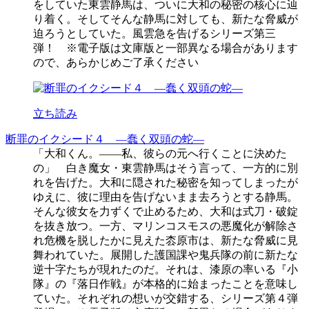
をしていた東雲静馬は、ついに大和の秘密の核心に辿
り着く。そしてそんな静馬に対しても、新たな脅威が
迫ろうとしていた。風雲急を告げるシリーズ第三
弾！ ※電子版は文庫版と一部異なる場合があります
ので、あらかじめご了承ください
立ち読み
断罪のイクシード４ ―蠢く双頭の蛇―
「大和くん。――私、彼らの元へ行くことに決めた
の」 白き魔女・東雲静馬はそう言って、一方的に別
れを告げた。大和に隠された秘密を知ってしまったが
ゆえに、彼に理由を告げないまま去ろうとする静馬。
そんな彼女を力ずくで止めるため、大和は式刀・破錠
を抜き放つ。一方、マリンコスモスの悪魔化が解除さ
れ危機を脱したかに見えた枩原市は、新たな脅威に見
舞われていた。展開した護国課や鬼兵隊の前に新たな
逆十字たちが現れたのだ。それは、漆原の率いる『小
隊』の『落日作戦』が本格的に始まったことを意味し
ていた。それぞれの想いが交錯する、シリーズ第４弾