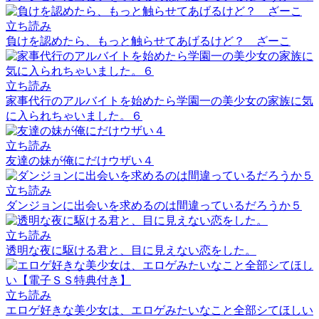
立ち読み
負けを認めたら、もっと触らせてあげるけど？ ざーこ
立ち読み
家事代行のアルバイトを始めたら学園一の美少女の家族に気
に入られちゃいました。６
立ち読み
友達の妹が俺にだけウザい４
立ち読み
ダンジョンに出会いを求めるのは間違っているだろうか５
立ち読み
透明な夜に駆ける君と、目に見えない恋をした。
立ち読み
エロゲ好きな美少女は、エロゲみたいなこと全部シてほしい