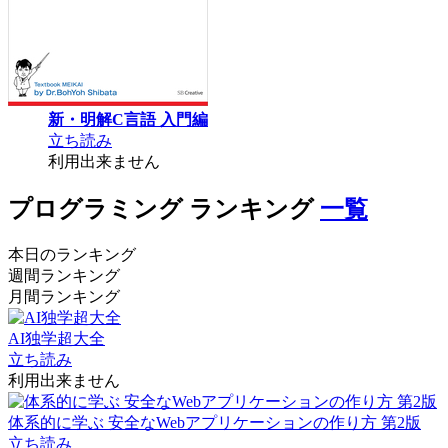
新・明解C言語 入門編
立ち読み
利用出来ません
プログラミング ランキング
一覧
本日のランキング
週間ランキング
月間ランキング
AI独学超大全
立ち読み
利用出来ません
体系的に学ぶ 安全なWebアプリケーションの作り方 第2版
立ち読み