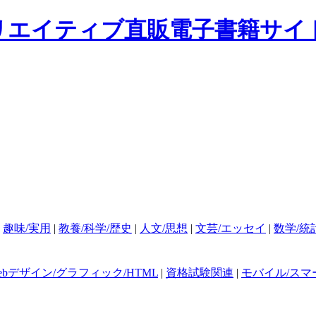
|
趣味/実用
|
教養/科学/歴史
|
人文/思想
|
文芸/エッセイ
|
数学/統
ebデザイン/グラフィック/HTML
|
資格試験関連
|
モバイル/スマ