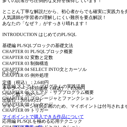
多くの読者から圧倒的な支持を獲得しています！
とことん丁寧な解説だから、初心者からでも確実に実践力を
人気講師が学習者の理解しにくい難所を要点解説！
あなたの「なぜ？」がすっきり晴れます！
INTRODUCTION はじめてのPL/SQL
基礎編 PL/SQLブロックの基礎文法
CHAPTER 01 PL/SQLブロック概要
CHAPTER 02 変数と定数
CHAPTER 03 制御構造
CHAPTER 04 SELECT INTO文とカーソル
(C) 2014
CHAPTER 05 例外処理
定価（税込）：2,640円
実践編 ストアド・プログラムの実践活用
キャンペーン特別価格（税込）：1,320円
CHAPTER 06 ストアド・サブプログラム概要
ページ数：
360
ページ
CHAPTER 07 プロシージャとファンクション
出版日：2014/05/23
CHAPTER 08 パッケージ
※キャンペーン特別企画のため、マイポイントは付与されま
CHAPTER 09 トリガー
マイポイントで購入できる作品について
応用編 PL/SQLを極める応用テクニック