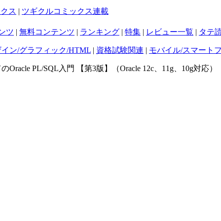
ックス
|
ツギクルコミックス連載
ンツ
|
無料コンテンツ
|
ランキング
|
特集
|
レビュー一覧
|
タテ
ザイン/グラフィック/HTML
|
資格試験関連
|
モバイル/スマート
Oracle PL/SQL入門 【第3版】（Oracle 12c、11g、10g対応）