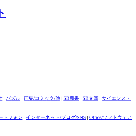
計
|
パズル
|
画集/コミック/他
|
SB新書
|
SB文庫
|
サイエンス・
ートフォン
|
インターネット/ブログ/SNS
|
Office/ソフトウェア