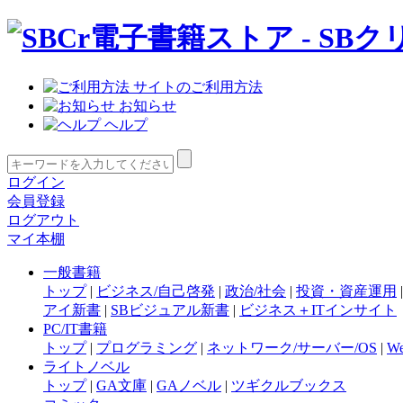
サイトのご利用方法
お知らせ
ヘルプ
ログイン
会員登録
ログアウト
マイ本棚
一般書籍
トップ
|
ビジネス/自己啓発
|
政治/社会
|
投資・資産運用
アイ新書
|
SBビジュアル新書
|
ビジネス＋ITインサイト
PC/IT書籍
トップ
|
プログラミング
|
ネットワーク/サーバー/OS
|
W
ライトノベル
トップ
|
GA文庫
|
GAノベル
|
ツギクルブックス