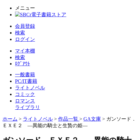
メニュー
会員登録
検索
ログイン
マイ本棚
検索
ﾛｸﾞｱｳﾄ
一般書籍
PC/IT書籍
ライトノベル
コミック
ロマンス
ライブラリ
ホーム
>
ライトノベル
>
作品一覧
>
GA文庫
> ガンソード．
ＥＸＥ２ ―異能の騎士と生贄の姫―