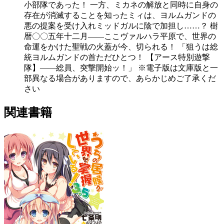
小部隊であった！ 一方、ミカネの解放と同時に自身の
存在が消滅することを知ったミィは、ヨルムガンドの
悪の提案を受け入れミッドガルに陰で加担し……？ 樹
暦〇〇五年十二月――ここヴァルハラ平原で、世界の
命運をかけた聖戦の火蓋が今、切られる！ 「狙うは総
統ヨルムガンドの首ただひとつ！ 【アース特別遊撃
隊】――総員、突撃開始ッ！」 ※電子版は文庫版と一
部異なる場合がありますので、あらかじめご了承くだ
さい
関連書籍