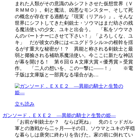
まれた人類がその意識のみシフトさせた仮想世界（Ｖ
ＲＭＭＯ）。剣と魔法、凶悪なモンスター、そして死
の概念が存在する過酷な『現実（リアル）』。そんな
世界にシフトしてきた剣銃士・ソウマはまだ幼さの残
る魔法使いの少女、ユキと出会う。 「私をソウマさ
んのパートナーにさせて下さい！」「よろしくな、ユ
キ」 だが彼女の身には≪ユグドラシル≫の根幹を揺
るがす重大な秘密が！？ 異能と称される剣銃士と最
弱と揶揄される補助系魔法使い。今ここに新たな神話
が幕を開ける！ 第６回ＧＡ文庫大賞＜優秀賞＞受賞
作。 「二人の想いを、この一撃に――！」 ※電
子版は文庫版と一部異なる場合があ…
立ち読み
ガンソード．ＥＸＥ２ ―異能の騎士と生贄の姫―
「お前が剣銃士か？ ならば死ね」 先のミッドガル
軍との激戦から二ヶ月──その日、ソウマとユキの平穏
な暮らしは唐突に終わりを告げた。家の前に倒れてい