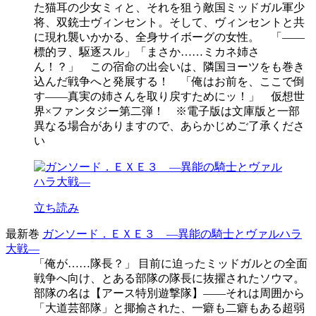
た猫耳の少女ミィと、それを狙う敵国ミッドガル軍少
将、双銃士ヴィンセント。そして、ヴィンセントと共
に現れ襲いかかる、全身サイボーグの女性。 「――
標的ヲ、駆逐スル」「まさか……ミカネ姉さ
ん！？」 この宿命の出会いは、隣国ヨーツをも巻き
込んだ戦争へと発展する！ 「俺はお前を、ここで倒
す――真実の姉さんを取り戻すためにッ！」 仮想世
界×ファンタジー第二弾！ ※電子版は文庫版と一部
異なる場合がありますので、あらかじめご了承くださ
い
立ち読み
最新巻
ガンソード．ＥＸＥ３ ―異能の騎士とヴァルハラ
大戦―
「俺が……隊長？」 目前に迫ったミッドガルとの全面
戦争へ向け、とある部隊の隊長に抜擢されたソウマ。
部隊の名は【アース特別遊撃隊】――それは周囲から
「大道芸部隊」と揶揄された、一癖も二癖もある超弱