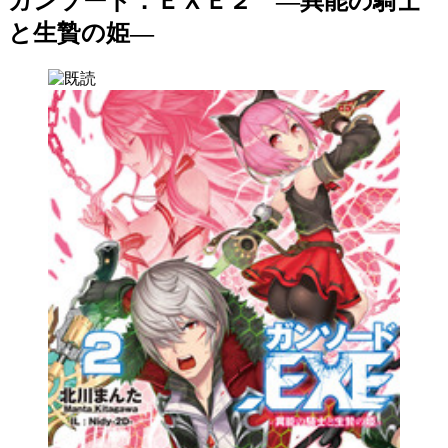
ガンソード．ＥＸＥ２ ―異能の騎士
と生贄の姫―