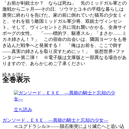
「お前が剣銃士か？ ならば死ね」 先のミッドガル軍との
激戦から二ヶ月──その日、ソウマとユキの平穏な暮らしは
唐突に終わりを告げた。家の前に倒れていた猫耳の少女ミィ
と、それを狙う敵国ミッドガル軍少将、双銃士ヴィンセン
ト。そして、ヴィンセントと共に現れ襲いかかる、全身サイ
ボーグの女性。 「――標的ヲ、駆逐スル」「まさか……ミ
カネ姉さん！？」 この宿命の出会いは、隣国ヨーツをも巻
き込んだ戦争へと発展する！ 「俺はお前を、ここで倒す
――真実の姉さんを取り戻すためにッ！」 仮想世界×ファ
ンタジー第二弾！ ※電子版は文庫版と一部異なる場合があ
りますので、あらかじめご了承ください
続きを読む
全巻表示
立ち読み
ガンソード．ＥＸＥ ―異能の騎士と忘却の少女―
≪ユグドラシル≫――隕石衝突により滅亡へと追い込