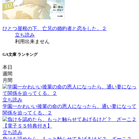
ひとつ屋根の下、亡兄の婚約者と恋をした。２
立ち読み
利用出来ません
GA文庫 ランキング
本日
週間
月間
立ち読み
学園一かわいい後輩の命の恩人になったら、通い妻になって
関係を迫ってくる。２
立ち読み
負けを認めたら、もっと触らせてあげるけど？ ざーこ２