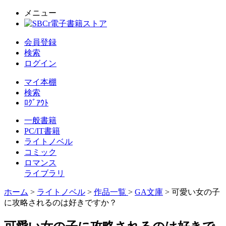
メニュー
会員登録
検索
ログイン
マイ本棚
検索
ﾛｸﾞｱｳﾄ
一般書籍
PC/IT書籍
ライトノベル
コミック
ロマンス
ライブラリ
ホーム
>
ライトノベル
>
作品一覧
>
GA文庫
> 可愛い女の子
に攻略されるのは好きですか？