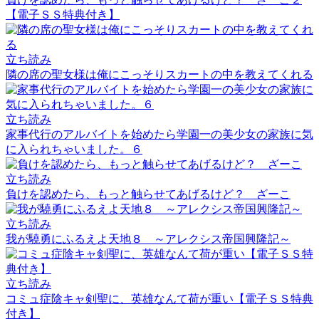
【電子ＳＳ特典付き】
立ち読み
隣の席の聖女様は俺にこっそりスカートの中を教えてくれる
立ち読み
家事代行のアルバイトを始めたら学園一の美少女の家族に気
に入られちゃいました。６
立ち読み
負けを認めたら、もっと触らせてあげるけど？ ざーこ
立ち読み
我が驍勇にふるえよ天地８ ～アレクシス帝国興隆記～
立ち読み
コミュ症陰キャ剣聖に、英雄なんて荷が重い【電子ＳＳ特典
付き】