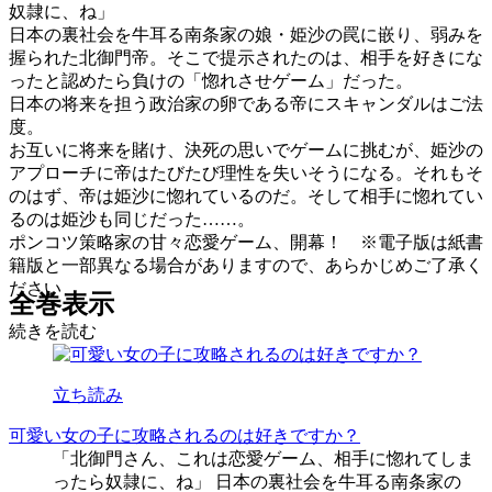
奴隷に、ね」
日本の裏社会を牛耳る南条家の娘・姫沙の罠に嵌り、弱みを
握られた北御門帝。そこで提示されたのは、相手を好きにな
ったと認めたら負けの「惚れさせゲーム」だった。
日本の将来を担う政治家の卵である帝にスキャンダルはご法
度。
お互いに将来を賭け、決死の思いでゲームに挑むが、姫沙の
アプローチに帝はたびたび理性を失いそうになる。それもそ
のはず、帝は姫沙に惚れているのだ。そして相手に惚れてい
るのは姫沙も同じだった……。
ポンコツ策略家の甘々恋愛ゲーム、開幕！ ※電子版は紙書
籍版と一部異なる場合がありますので、あらかじめご了承く
ださい
全巻表示
続きを読む
立ち読み
可愛い女の子に攻略されるのは好きですか？
「北御門さん、これは恋愛ゲーム、相手に惚れてしま
ったら奴隷に、ね」 日本の裏社会を牛耳る南条家の