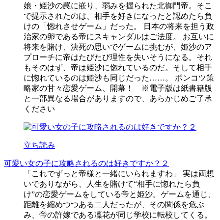
娘・姫沙の罠に嵌り、弱みを握られた北御門帝。そこ
で提示されたのは、相手を好きになったと認めたら負
けの「惚れさせゲーム」だった。 日本の将来を担う政
治家の卵である帝にスキャンダルはご法度。 お互いに
将来を賭け、決死の思いでゲームに挑むが、姫沙のア
プローチに帝はたびたび理性を失いそうになる。それ
もそのはず、帝は姫沙に惚れているのだ。そして相手
に惚れているのは姫沙も同じだった……。 ポンコツ策
略家の甘々恋愛ゲーム、開幕！ ※電子版は紙書籍版
と一部異なる場合がありますので、あらかじめご了承
ください
立ち読み
可愛い女の子に攻略されるのは好きですか？２
「これでずっと帝様と一緒にいられますわ」 実は両想
いでありながら、人生を賭けて“相手に惚れたら負
け”の恋愛ゲームをしている帝と姫沙。ゲームを通じ、
距離を縮めつつある二人だったが、その関係を危ぶ
み、帝の許嫁である凜花が同じ学校に転校してくる。