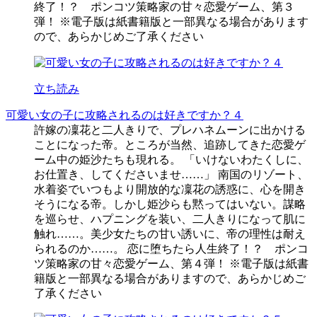
終了！？ ポンコツ策略家の甘々恋愛ゲーム、第３
弾！ ※電子版は紙書籍版と一部異なる場合があります
ので、あらかじめご了承ください
立ち読み
可愛い女の子に攻略されるのは好きですか？４
許嫁の凜花と二人きりで、プレハネムーンに出かける
ことになった帝。ところが当然、追跡してきた恋愛ゲ
ーム中の姫沙たちも現れる。 「いけないわたくしに、
お仕置き、してくださいませ……」 南国のリゾート、
水着姿でいつもより開放的な凜花の誘惑に、心を開き
そうになる帝。しかし姫沙らも黙ってはいない。謀略
を巡らせ、ハプニングを装い、二人きりになって肌に
触れ……。美少女たちの甘い誘いに、帝の理性は耐え
られるのか……。 恋に堕ちたら人生終了！？ ポンコ
ツ策略家の甘々恋愛ゲーム、第４弾！ ※電子版は紙書
籍版と一部異なる場合がありますので、あらかじめご
了承ください