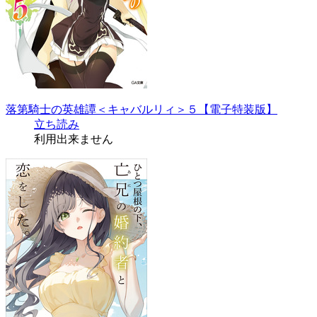
落第騎士の英雄譚＜キャバルリィ＞５【電子特装版】
立ち読み
利用出来ません