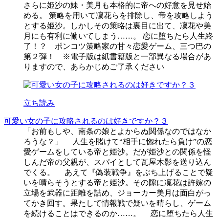
さらに姫沙の妹・美月も本格的に帝への好意を見せ始
める。 策略を用いて凜花らを排除し、帝を攻略しよう
とする姫沙。しかしその策略は裏目に出て、凜花や美
月にも有利に働いてしまう……。 恋に堕ちたら人生終
了！？ ポンコツ策略家の甘々恋愛ゲーム、三つ巴の
第２弾！ ※電子版は紙書籍版と一部異なる場合があ
りますので、あらかじめご了承ください
立ち読み
可愛い女の子に攻略されるのは好きですか？３
「お前もしや、南条の娘とよからぬ関係なのではなか
ろうな？」 人生を賭けて“相手に惚れたら負け”の恋
愛ゲームをしている帝と姫沙。だが姫沙との関係を怪
しんだ帝の父親が、スパイとして瓦屋木影を送り込ん
でくる。 あえて『偽装戦争』をぶち上げることで疑
いを晴らそうとする帝と姫沙。その隙に凜花は許嫁の
立場を武器に距離を詰め、ジョーカー美月は面白がっ
てかき回す。果たして情報戦で疑いを晴らし、ゲーム
を続けることはできるのか……。 恋に堕ちたら人生