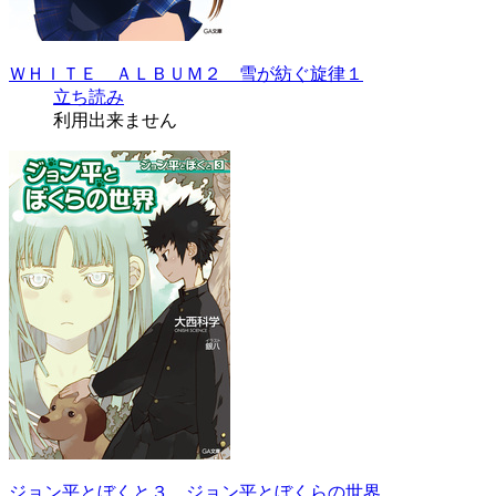
ＷＨＩＴＥ ＡＬＢＵＭ２ 雪が紡ぐ旋律１
立ち読み
利用出来ません
ジョン平とぼくと３ ジョン平とぼくらの世界