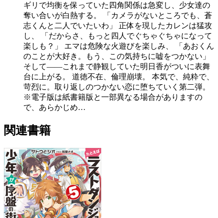
ギリで均衡を保っていた四角関係は急変し、少女達の
奪い合いが白熱する。 「カメラがないところでも、蒼
志くんと二人でいたいわ」 正体を現したカレンは猛攻
し、 「だからさ、もっと四人でぐちゃぐちゃになって
楽しも？」 エマは危険な火遊びを楽しみ、 「あおくん
のことが大好き。もう、この気持ちに嘘をつかない」
そして――これまで静観していた明日香がついに表舞
台に上がる。 道徳不在、倫理崩壊。 本気で、純粋で、
苛烈に。取り返しのつかない恋に堕ちていく第二弾。
※電子版は紙書籍版と一部異なる場合がありますの
で、あらかじめ…
関連書籍