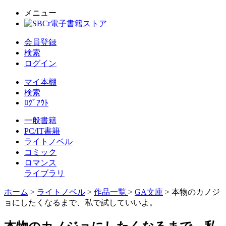
メニュー
会員登録
検索
ログイン
マイ本棚
検索
ﾛｸﾞｱｳﾄ
一般書籍
PC/IT書籍
ライトノベル
コミック
ロマンス
ライブラリ
ホーム
>
ライトノベル
>
作品一覧
>
GA文庫
> 本物のカノジ
ョにしたくなるまで、私で試していいよ。