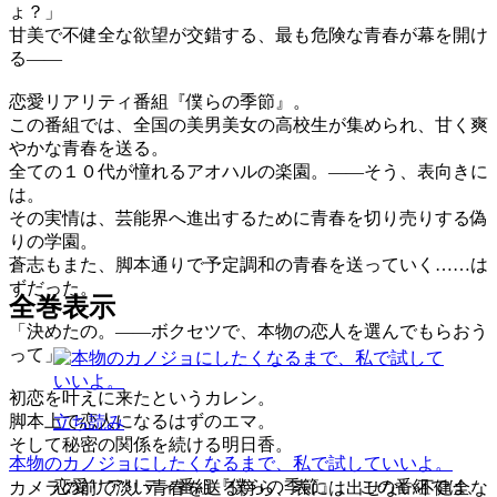
ょ？」
甘美で不健全な欲望が交錯する、最も危険な青春が幕を開け
る――
恋愛リアリティ番組『僕らの季節』。
この番組では、全国の美男美女の高校生が集められ、甘く爽
やかな青春を送る。
全ての１０代が憧れるアオハルの楽園。――そう、表向きに
は。
その実情は、芸能界へ進出するために青春を切り売りする偽
りの学園。
蒼志もまた、脚本通りで予定調和の青春を送っていく……は
ずだった。
全巻表示
「決めたの。――ボクセツで、本物の恋人を選んでもらおう
って」
初恋を叶えに来たというカレン。
脚本上で恋人になるはずのエマ。
立ち読み
そして秘密の関係を続ける明日香。
本物のカノジョにしたくなるまで、私で試していいよ。
恋愛リアリティ番組『僕らの季節』。 この番組では、
カメラの前で淡い青春を送る傍ら、表には出せない不健全な