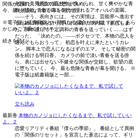
全国の美男美女の高校生が集められ、甘く爽やかな青
関係が交錯し、欲望の底に堕ちていく。
春を送る。 全ての１０代が憧れるアオハルの楽園。
今、最も危険な青春が幕を開ける。
――そう、表向きには。 その実情は、芸能界へ進出す
※電子版は紙書籍版と一部異なる場合がありますので、あら
るために青春を切り売りする偽りの学園。 蒼志もま
かじめご了承ください
た、脚本通りで予定調和の青春を送っていく……はず
だった。 「決めたの。――ボクセツで、本物の恋人を
続きを読む
選んでもらおうって」 初恋を叶えに来たというカレ
ン。 脚本上で恋人になるはずのエマ。 そして秘密の関
係を続ける明日香。 カメラの前で淡い青春を送る傍
ら、表には出せない不健全な関係が交錯し、欲望の底
に堕ちていく。 今、最も危険な青春が幕を開ける。 ※
電子版は紙書籍版と一部…
立ち読み
最新巻
本物のカノジョにしたくなるまで、私で試していい
よ。２
恋愛リアリティ番組『僕らの季節』。 番組として異例
の「関係のリセット」を宣言した蒼志によって、ギリ