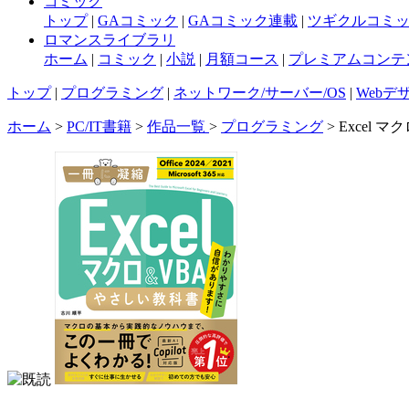
コミック
トップ
|
GAコミック
|
GAコミック連載
|
ツギクルコミ
ロマンスライブラリ
ホーム
|
コミック
|
小説
|
月額コース
|
プレミアムコンテ
トップ
|
プログラミング
|
ネットワーク/サーバー/OS
|
Webデ
ホーム
>
PC/IT書籍
>
作品一覧
>
プログラミング
> Excel マ