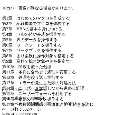
※カバー画像が異なる場合があります。
第1章 はじめてのマクロを作成する
第2章 記録機能でマクロを体験する
第3章 VBAの基本を身につける
第4章 セルの値や書式を操作する
第5章 表のデータを操作する
第6章 ワークシートを操作する
第7章 ワークブックを操作する
第8章 より柔軟に操作対象を指定する
第9章 変数で操作対象や値を指定する
第10章 関数を使った処理
第11章 条件に合わせて処理を変更する
第12章 処理を繰り返し実行する
第13章 エラーが発生した際の対処方法
第14章 ユーザーと対話しながら進める処理
(C) 2025 Junpei Furukawa
第15章 ユーザーフォームを利用する
定価（税込）：1,980円
第16章 帳票のデータを操作する
キャンペーン特別価格（税込）：990円
第17章 複数の帳票のデータまとめる
続きを読む
ページ数：
352
ページ
出版日：2025/01/29