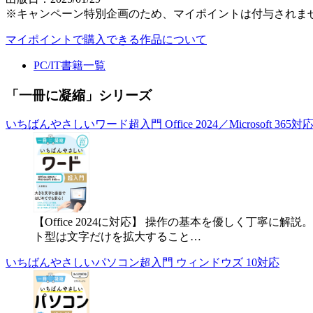
※キャンペーン特別企画のため、マイポイントは付与されま
マイポイントで購入できる作品について
PC/IT書籍一覧
「一冊に凝縮」シリーズ
いちばんやさしいワード超入門 Office 2024／Microsoft 365対
【Office 2024に対応】 操作の基本を優しく丁
ト型は文字だけを拡大すること…
いちばんやさしいパソコン超入門 ウィンドウズ 10対応