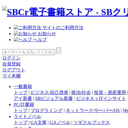
サイトのご利用方法
お知らせ
ヘルプ
ログイン
会員登録
ログアウト
マイ本棚
一般書籍
トップ
|
ビジネス/自己啓発
|
政治/社会
|
投資・資産運用
アイ新書
|
SBビジュアル新書
|
ビジネス＋ITインサイト
PC/IT書籍
トップ
|
プログラミング
|
ネットワーク/サーバー/OS
|
W
ライトノベル
トップ
|
GA文庫
|
GAノベル
|
ツギクルブックス