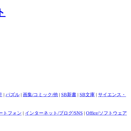
計
|
パズル
|
画集/コミック/他
|
SB新書
|
SB文庫
|
サイエンス・
ートフォン
|
インターネット/ブログ/SNS
|
Office/ソフトウェア