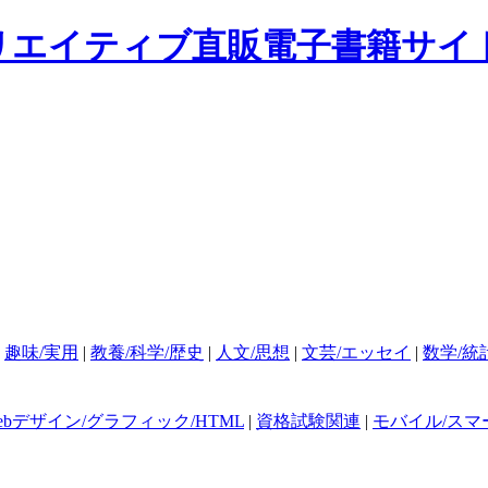
|
趣味/実用
|
教養/科学/歴史
|
人文/思想
|
文芸/エッセイ
|
数学/統
ebデザイン/グラフィック/HTML
|
資格試験関連
|
モバイル/スマ