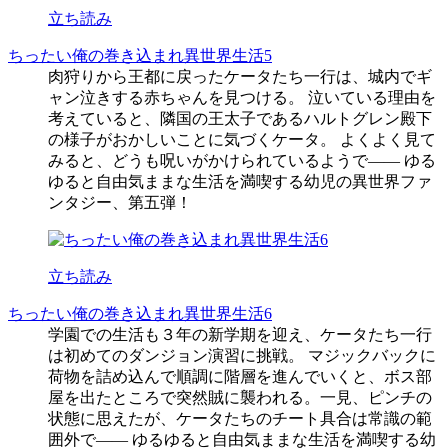
立ち読み
ちったい俺の巻き込まれ異世界生活5
肉狩りから王都に戻ったケータたち一行は、城内でギ
ャン泣きする赤ちゃんを見つける。 泣いている理由を
考えていると、隣国の王太子であるハルトグレン殿下
の様子がおかしいことに気づくケータ。 よくよく見て
みると、どうも呪いがかけられているようで―― ゆる
ゆると自由気ままな生活を満喫する幼児の異世界ファ
ンタジー、第五弾！
立ち読み
ちったい俺の巻き込まれ異世界生活6
学園での生活も３年の新学期を迎え、ケータたち一行
は初めてのダンジョン演習に挑戦。 マジックバックに
荷物を詰め込んで順調に階層を進んでいくと、ボス部
屋を出たところで突然賊に襲われる。一見、ピンチの
状態に思えたが、ケータたちのチート具合は常識の範
囲外で―― ゆるゆると自由気ままな生活を満喫する幼