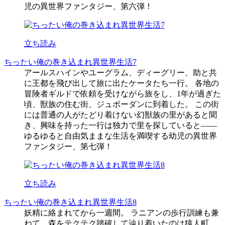
児の異世界ファンタジー、第六弾！
立ち読み
ちったい俺の巻き込まれ異世界生活7
アールスハインやユーグラム、ディーグリー、助と共
に王都を飛び出して旅に出たケータたち一行。 各地の
冒険者ギルドで依頼を受けながら旅をし、1年が過ぎた
頃、獣族の住む街、ジュボーダンに到着した。 この街
には普通の人がたどり着けない幻獣族の里があると聞
き、興味を持った一行は独力で里を探していると――
ゆるゆると自由気ままな生活を満喫する幼児の異世界
ファンタジー、第七弾！
立ち読み
ちったい俺の巻き込まれ異世界生活8
妖精に絡まれてから一週間。 ラニアンの歩行訓練も兼
ねて、森をテクテク踏破して辿り着いたのは猿人町。