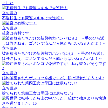
ました
立ち読み
不遇転生でも豪運スキルで大逆転！
立ち読み
後宮は有料です！
立ち読み
被追放者たちだけの新興勢力ハンパねぇ2 ～手のひら返し
は許さねぇ、ゴメンで済んだら俺たちはいねぇんだよ！～
立ち読み
婚約破棄されたポンコツ令嬢ですが、私は聖女だそうです2
立ち読み
捨てられた第四王女は母国には戻らない2