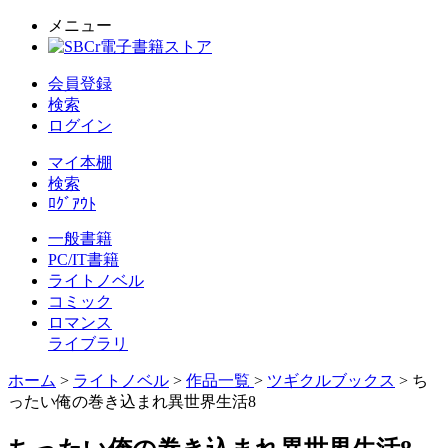
メニュー
会員登録
検索
ログイン
マイ本棚
検索
ﾛｸﾞｱｳﾄ
一般書籍
PC/IT書籍
ライトノベル
コミック
ロマンス
ライブラリ
ホーム
>
ライトノベル
>
作品一覧
>
ツギクルブックス
> ち
ったい俺の巻き込まれ異世界生活8