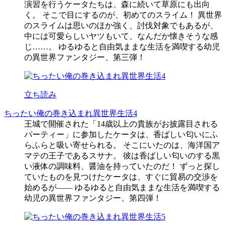
演習を行うケータたちは、森に続いて草原にも出向
く。 そこで目にするのが、初めてのスライム！ 異世界
のスライムは思いのほか強く、討伐対象でもあるが、
中には可愛らしいヤツもいて、なんだか懐きそうな感
じ……。 ゆるゆると自由気ままな生活を満喫する幼児
の異世界ファンタジー、第三弾！
立ち読み
ちったい俺の巻き込まれ異世界生活4
王城で開催された「14歳以上の貴族がお披露目される
パーティー」に参加したケータは、香ばしい匂いにふ
らふらと吸い寄せられる。 そこにいたのは、海洋国ア
マテの王子であるスサナ。 彼は香ばしい匂いのする黒
い液体の調味料、醤油を持っていたのだ！ ずっと探し
ていたものを見つけたケータは、すぐに貿易の交渉を
始めるが―― ゆるゆると自由気ままな生活を満喫する
幼児の異世界ファンタジー、第四弾！