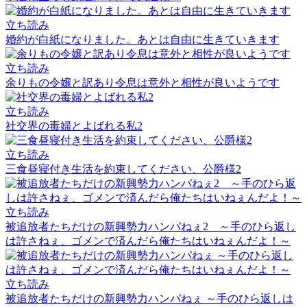
立ち読み
婚約が白紙になりました。あとは自由に生きていきます
立ち読み
余りもの令嬢と訳あり令息は意外と相性が良いようです
立ち読み
社交界の毒婦とよばれる私2
立ち読み
三食昼寝付き生活を約束してください、公爵様2
立ち読み
被追放者たちだけの新興勢力ハンパねぇ2 ～手のひら返し
は許さねぇ、ゴメンで済んだら俺たちはいねぇんだよ！～
立ち読み
被追放者たちだけの新興勢力ハンパねぇ ～手のひら返しは