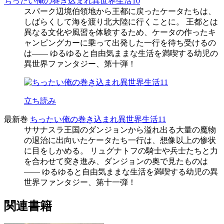
ちったい俺の巻き込まれ異世界生活10
スパーク辺境伯領地から王都に戻ったケータたちは、
しばらくして海を渡り北大陸に行くことに。 王都とは
異なる文化や風習を体験するため、ケータの作ったキ
ャンピングカーに乗って出発した一行を待ち受けるの
は―― ゆるゆると自由気ままな生活を満喫する幼児の
異世界ファンタジー、第十弾！
立ち読み
最新巻
ちったい俺の巻き込まれ異世界生活11
ササナスラ王国のダンジョンから溢れ出る大量の魔物
の退治に出向いたケータたち一行は、想像以上の惨状
に目をしかめる。 リュグナトフの騎士や兵士たちと力
を合わせて突き進み、ダンジョンの奥で見たものは
―― ゆるゆると自由気ままな生活を満喫する幼児の異
世界ファンタジー、第十一弾！
関連書籍