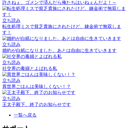
許さねぇ、ゴメンで済んだら俺たちはいねぇんだよ！～
立ち読み
転生処理ミスで貧乏貴族にされたけど、錬金術で無双しま
す！
立ち読み
婚約が白紙になりました。あとは自由に生きていきます
立ち読み
社交界の毒婦とよばれる私
立ち読み
異世界ごはんは美味しくない！？
立ち読み
王太子殿下、終了のお知らせです
一覧へ戻る