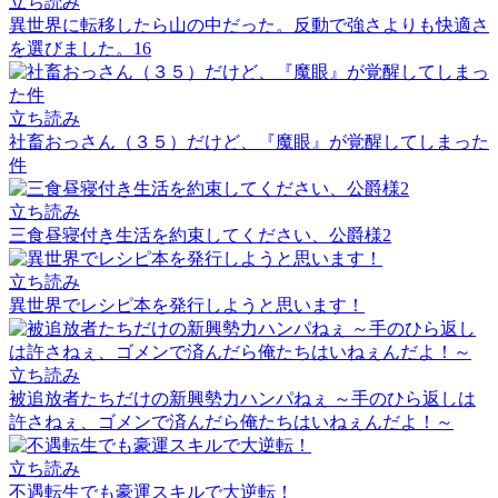
立ち読み
異世界に転移したら山の中だった。反動で強さよりも快適さ
を選びました。16
立ち読み
社畜おっさん（３５）だけど、『魔眼』が覚醒してしまった
件
立ち読み
三食昼寝付き生活を約束してください、公爵様2
立ち読み
異世界でレシピ本を発行しようと思います！
立ち読み
被追放者たちだけの新興勢力ハンパねぇ ～手のひら返しは
許さねぇ、ゴメンで済んだら俺たちはいねぇんだよ！～
立ち読み
不遇転生でも豪運スキルで大逆転！