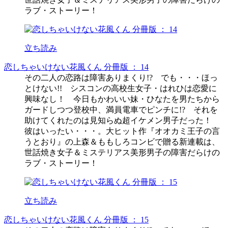
ラブ・ストーリー！
立ち読み
恋しちゃいけない花風くん 分冊版 ： 14
その二人の恋路は障害ありまくり!? でも・・・ほっ
とけない!! シスコンの高校生女子・はれひは恋愛に
興味なし！ 今日もかわいい妹・ひなたを男たちから
ガードしつつ登校中、満員電車でピンチに!? それを
助けてくれたのは見知らぬ超イケメン男子だった！
彼はいったい・・・。大ヒット作『オオカミ王子の言
うとおり』の上森＆ももしろコンビで贈る新連載は、
世話焼き女子＆ミステリアス美形男子の障害だらけの
ラブ・ストーリー！
立ち読み
恋しちゃいけない花風くん 分冊版 ： 15