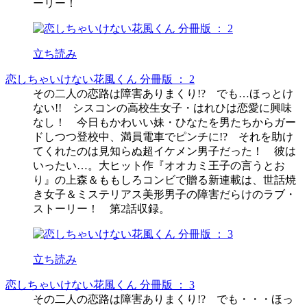
ーリー！
立ち読み
恋しちゃいけない花風くん 分冊版 ： 2
その二人の恋路は障害ありまくり!? でも…ほっとけ
ない!! シスコンの高校生女子・はれひは恋愛に興味
なし！ 今日もかわいい妹・ひなたを男たちからガー
ドしつつ登校中、満員電車でピンチに!? それを助け
てくれたのは見知らぬ超イケメン男子だった！ 彼は
いったい…。大ヒット作『オオカミ王子の言うとお
り』の上森＆ももしろコンビで贈る新連載は、世話焼
き女子＆ミステリアス美形男子の障害だらけのラブ・
ストーリー！ 第2話収録。
立ち読み
恋しちゃいけない花風くん 分冊版 ： 3
その二人の恋路は障害ありまくり!? でも・・・ほっ