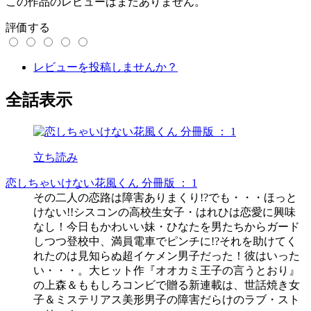
この作品のレビューはまだありません。
評価する
レビューを投稿しませんか？
全話表示
立ち読み
恋しちゃいけない花風くん 分冊版 ： 1
その二人の恋路は障害ありまくり!?でも・・・ほっと
けない!!シスコンの高校生女子・はれひは恋愛に興味
なし！今日もかわいい妹・ひなたを男たちからガード
しつつ登校中、満員電車でピンチに!?それを助けてく
れたのは見知らぬ超イケメン男子だった！彼はいった
い・・・。大ヒット作『オオカミ王子の言うとおり』
の上森＆ももしろコンビで贈る新連載は、世話焼き女
子＆ミステリアス美形男子の障害だらけのラブ・スト