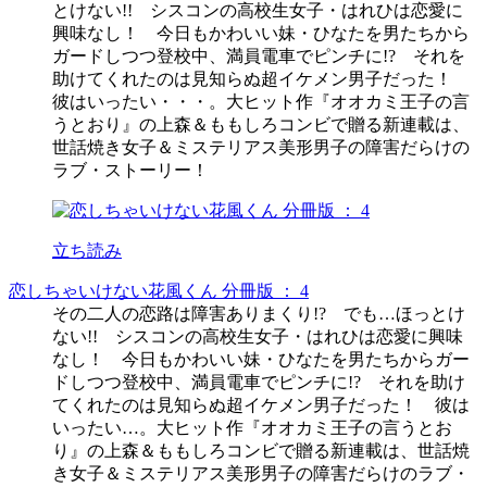
とけない!! シスコンの高校生女子・はれひは恋愛に
興味なし！ 今日もかわいい妹・ひなたを男たちから
ガードしつつ登校中、満員電車でピンチに!? それを
助けてくれたのは見知らぬ超イケメン男子だった！
彼はいったい・・・。大ヒット作『オオカミ王子の言
うとおり』の上森＆ももしろコンビで贈る新連載は、
世話焼き女子＆ミステリアス美形男子の障害だらけの
ラブ・ストーリー！
立ち読み
恋しちゃいけない花風くん 分冊版 ： 4
その二人の恋路は障害ありまくり!? でも…ほっとけ
ない!! シスコンの高校生女子・はれひは恋愛に興味
なし！ 今日もかわいい妹・ひなたを男たちからガー
ドしつつ登校中、満員電車でピンチに!? それを助け
てくれたのは見知らぬ超イケメン男子だった！ 彼は
いったい…。大ヒット作『オオカミ王子の言うとお
り』の上森＆ももしろコンビで贈る新連載は、世話焼
き女子＆ミステリアス美形男子の障害だらけのラブ・