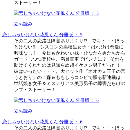
ストーリー！
立ち読み
恋しちゃいけない花風くん 分冊版 ： 5
その二人の恋路は障害ありまくり!? でも・・・ほっ
とけない!! シスコンの高校生女子・はれひは恋愛に
興味なし！ 今日もかわいい妹・ひなたを男たちから
ガードしつつ登校中、満員電車でピンチに!? それを
助けてくれたのは見知らぬ超イケメン男子だった！
彼はいったい・・・。大ヒット作『オオカミ王子の言
うとおり』の上森＆ももしろコンビで贈る新連載は、
世話焼き女子＆ミステリアス美形男子の障害だらけの
ラブ・ストーリー！
立ち読み
恋しちゃいけない花風くん 分冊版 ： 6
その二人の恋路は障害ありまくり!? でも・・・ほっ