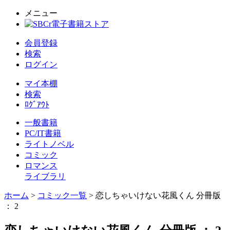
メニュー
会員登録
検索
ログイン
マイ本棚
検索
ﾛｸﾞｱｳﾄ
一般書籍
PC/IT書籍
ライトノベル
コミック
ロマンス
ライブラリ
ホーム
>
コミック一覧
> 恋しちゃいけない花風くん 分冊版
： 2