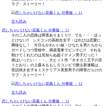
ラブ・ストーリー！
立ち読み
恋しちゃいけない花風くん 分冊版 ： 11
その二人の恋路は障害ありまくり!? でも・・・ほっ
とけない!! シスコンの高校生女子・はれひは恋愛に
興味なし！ 今日もかわいい妹・ひなたを男たちから
ガードしつつ登校中、満員電車でピンチに!? それを
助けてくれたのは見知らぬ超イケメン男子だった！
彼はいったい・・・。大ヒット作『オオカミ王子の言
うとおり』の上森＆ももしろコンビで贈る新連載は、
世話焼き女子＆ミステリアス美形男子の障害だらけの
ラブ・ストーリー！
立ち読み
恋しちゃいけない花風くん 分冊版 ： 12