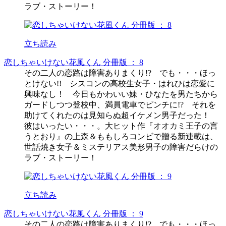
ラブ・ストーリー！
立ち読み
恋しちゃいけない花風くん 分冊版 ： 8
その二人の恋路は障害ありまくり!? でも・・・ほっ
とけない!! シスコンの高校生女子・はれひは恋愛に
興味なし！ 今日もかわいい妹・ひなたを男たちから
ガードしつつ登校中、満員電車でピンチに!? それを
助けてくれたのは見知らぬ超イケメン男子だった！
彼はいったい・・・。大ヒット作『オオカミ王子の言
うとおり』の上森＆ももしろコンビで贈る新連載は、
世話焼き女子＆ミステリアス美形男子の障害だらけの
ラブ・ストーリー！
立ち読み
恋しちゃいけない花風くん 分冊版 ： 9
その二人の恋路は障害ありまくり!? でも・・・ほっ