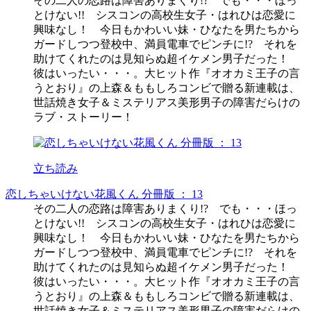
その二人の恋路は障害ありまくり!? でも・・・ほっ
とけない!! シスコンの高校生女子・はれひは恋愛に
興味なし！ 今日もかわいい妹・ひなたを男たちから
ガードしつつ登校中、満員電車でピンチに!? それを
助けてくれたのは見知らぬ超イケメン男子だった！
彼はいったい・・・。大ヒット作『オオカミ王子の言
うとおり』の上森＆ももしろコンビで贈る新連載は、
世話焼き女子＆ミステリアス美形男子の障害だらけの
ラブ・ストーリー！
立ち読み
恋しちゃいけない花風くん 分冊版 ： 13
その二人の恋路は障害ありまくり!? でも・・・ほっ
とけない!! シスコンの高校生女子・はれひは恋愛に
興味なし！ 今日もかわいい妹・ひなたを男たちから
ガードしつつ登校中、満員電車でピンチに!? それを
助けてくれたのは見知らぬ超イケメン男子だった！
彼はいったい・・・。大ヒット作『オオカミ王子の言
うとおり』の上森＆ももしろコンビで贈る新連載は、
世話焼き女子＆ミステリアス美形男子の障害だらけの