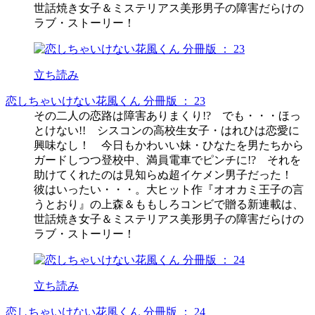
世話焼き女子＆ミステリアス美形男子の障害だらけの
ラブ・ストーリー！
立ち読み
恋しちゃいけない花風くん 分冊版 ： 23
その二人の恋路は障害ありまくり!? でも・・・ほっ
とけない!! シスコンの高校生女子・はれひは恋愛に
興味なし！ 今日もかわいい妹・ひなたを男たちから
ガードしつつ登校中、満員電車でピンチに!? それを
助けてくれたのは見知らぬ超イケメン男子だった！
彼はいったい・・・。大ヒット作『オオカミ王子の言
うとおり』の上森＆ももしろコンビで贈る新連載は、
世話焼き女子＆ミステリアス美形男子の障害だらけの
ラブ・ストーリー！
立ち読み
恋しちゃいけない花風くん 分冊版 ： 24