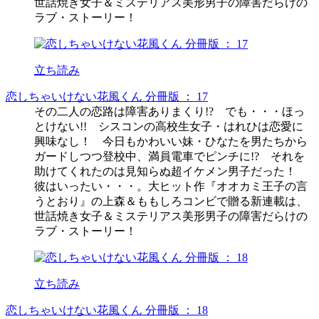
世話焼き女子＆ミステリアス美形男子の障害だらけの
ラブ・ストーリー！
立ち読み
恋しちゃいけない花風くん 分冊版 ： 17
その二人の恋路は障害ありまくり!? でも・・・ほっ
とけない!! シスコンの高校生女子・はれひは恋愛に
興味なし！ 今日もかわいい妹・ひなたを男たちから
ガードしつつ登校中、満員電車でピンチに!? それを
助けてくれたのは見知らぬ超イケメン男子だった！
彼はいったい・・・。大ヒット作『オオカミ王子の言
うとおり』の上森＆ももしろコンビで贈る新連載は、
世話焼き女子＆ミステリアス美形男子の障害だらけの
ラブ・ストーリー！
立ち読み
恋しちゃいけない花風くん 分冊版 ： 18