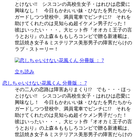
とけない!! シスコンの高校生女子・はれひは恋愛に
興味なし！ 今日もかわいい妹・ひなたを男たちから
ガードしつつ登校中、満員電車でピンチに!? それを
助けてくれたのは見知らぬ超イケメン男子だった！
彼はいったい・・・。大ヒット作『オオカミ王子の言
うとおり』の上森＆ももしろコンビで贈る新連載は、
世話焼き女子＆ミステリアス美形男子の障害だらけの
ラブ・ストーリー！
立ち読み
恋しちゃいけない花風くん 分冊版 ： 7
その二人の恋路は障害ありまくり!? でも・・・ほっ
とけない!! シスコンの高校生女子・はれひは恋愛に
興味なし！ 今日もかわいい妹・ひなたを男たちから
ガードしつつ登校中、満員電車でピンチに!? それを
助けてくれたのは見知らぬ超イケメン男子だった！
彼はいったい・・・。大ヒット作『オオカミ王子の言
うとおり』の上森＆ももしろコンビで贈る新連載は、
世話焼き女子＆ミステリアス美形男子の障害だらけの