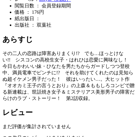
閲覧日数 ： 会員登録期間
価格 ： 176円
紙出版日 ：
出版社 ： 双葉社
あらすじ
その二人の恋路は障害ありまくり!? でも…ほっとけな
い!! シスコンの高校生女子・はれひは恋愛に興味なし！
今日もかわいい妹・ひなたを男たちからガードしつつ登校
中、満員電車でピンチに!? それを助けてくれたのは見知ら
ぬ超イケメン男子だった！ 彼はいったい…。大ヒット作
『オオカミ王子の言うとおり』の上森＆ももしろコンビで贈
る新連載は、世話焼き女子＆ミステリアス美形男子の障害だ
らけのラブ・ストーリー！ 第2話収録。
レビュー
まだ評価が集計されていません