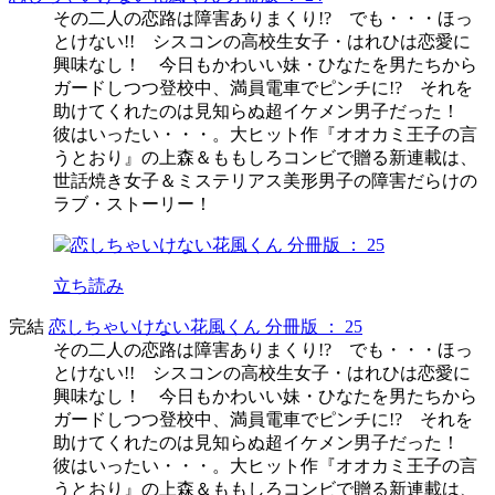
その二人の恋路は障害ありまくり!? でも・・・ほっ
とけない!! シスコンの高校生女子・はれひは恋愛に
興味なし！ 今日もかわいい妹・ひなたを男たちから
ガードしつつ登校中、満員電車でピンチに!? それを
助けてくれたのは見知らぬ超イケメン男子だった！
彼はいったい・・・。大ヒット作『オオカミ王子の言
うとおり』の上森＆ももしろコンビで贈る新連載は、
世話焼き女子＆ミステリアス美形男子の障害だらけの
ラブ・ストーリー！
立ち読み
完結
恋しちゃいけない花風くん 分冊版 ： 25
その二人の恋路は障害ありまくり!? でも・・・ほっ
とけない!! シスコンの高校生女子・はれひは恋愛に
興味なし！ 今日もかわいい妹・ひなたを男たちから
ガードしつつ登校中、満員電車でピンチに!? それを
助けてくれたのは見知らぬ超イケメン男子だった！
彼はいったい・・・。大ヒット作『オオカミ王子の言
うとおり』の上森＆ももしろコンビで贈る新連載は、