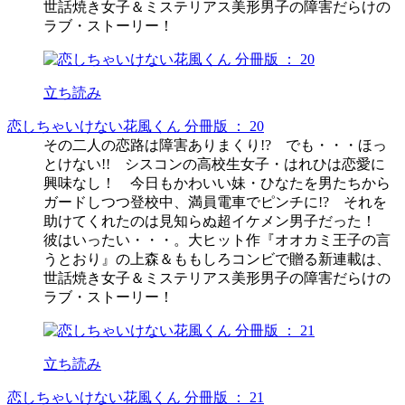
世話焼き女子＆ミステリアス美形男子の障害だらけの
ラブ・ストーリー！
立ち読み
恋しちゃいけない花風くん 分冊版 ： 20
その二人の恋路は障害ありまくり!? でも・・・ほっ
とけない!! シスコンの高校生女子・はれひは恋愛に
興味なし！ 今日もかわいい妹・ひなたを男たちから
ガードしつつ登校中、満員電車でピンチに!? それを
助けてくれたのは見知らぬ超イケメン男子だった！
彼はいったい・・・。大ヒット作『オオカミ王子の言
うとおり』の上森＆ももしろコンビで贈る新連載は、
世話焼き女子＆ミステリアス美形男子の障害だらけの
ラブ・ストーリー！
立ち読み
恋しちゃいけない花風くん 分冊版 ： 21