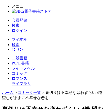
メニュー
会員登録
検索
ログイン
マイ本棚
検索
ﾛｸﾞｱｳﾄ
一般書籍
PC/IT書籍
ライトノベル
コミック
ロマンス
ライブラリ
ホーム
>
コミック一覧
> 裏切りは不幸せな恋わずらい 4巻
望むがままに不幸せな恋を