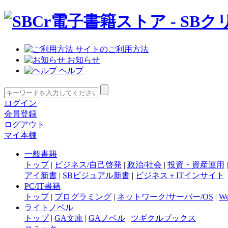
サイトのご利用方法
お知らせ
ヘルプ
ログイン
会員登録
ログアウト
マイ本棚
一般書籍
トップ
|
ビジネス/自己啓発
|
政治/社会
|
投資・資産運用
アイ新書
|
SBビジュアル新書
|
ビジネス＋ITインサイト
PC/IT書籍
トップ
|
プログラミング
|
ネットワーク/サーバー/OS
|
W
ライトノベル
トップ
|
GA文庫
|
GAノベル
|
ツギクルブックス