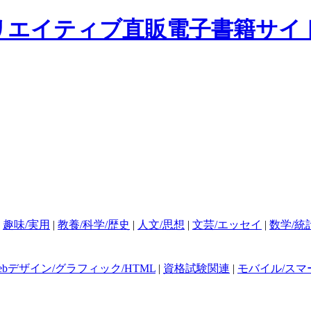
|
趣味/実用
|
教養/科学/歴史
|
人文/思想
|
文芸/エッセイ
|
数学/統
ebデザイン/グラフィック/HTML
|
資格試験関連
|
モバイル/スマ