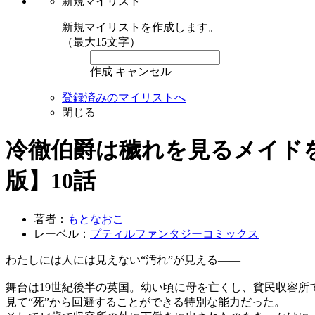
新規マイリスト
新規マイリストを作成します。
（最大15文字）
作成
キャンセル
登録済みのマイリストへ
閉じる
冷徹伯爵は穢れを見るメイドを
版】10話
著者：
もとなおこ
レーベル：
プティルファンタジーコミックス
わたしには人には見えない“汚れ”が見える――
舞台は19世紀後半の英国。幼い頃に母を亡くし、貧民収容所
見て“死”から回避することができる特別な能力だった。