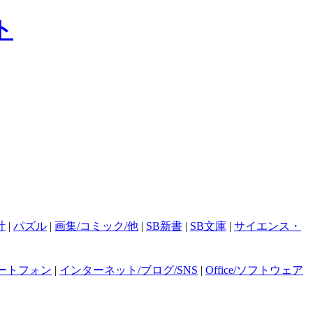
計
|
パズル
|
画集/コミック/他
|
SB新書
|
SB文庫
|
サイエンス・
ートフォン
|
インターネット/ブログ/SNS
|
Office/ソフトウェア