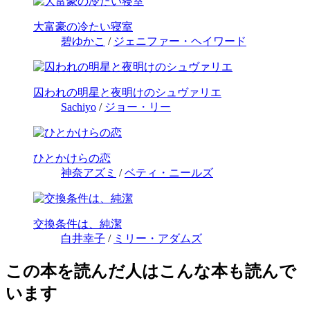
大富豪の冷たい寝室
碧ゆかこ
/
ジェニファー・ヘイワード
囚われの明星と夜明けのシュヴァリエ
Sachiyo
/
ジョー・リー
ひとかけらの恋
神奈アズミ
/
ベティ・ニールズ
交換条件は、純潔
白井幸子
/
ミリー・アダムズ
この本を読んだ人はこんな本も読んで
います