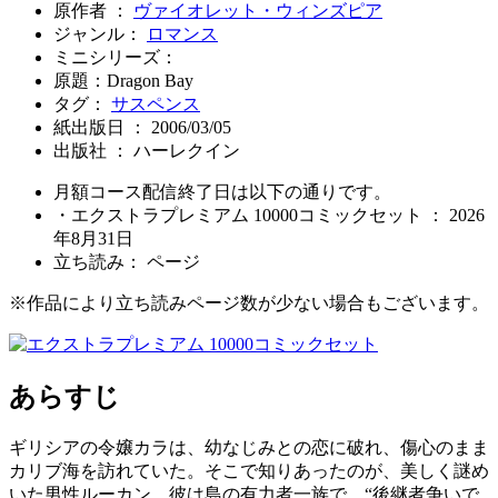
原作者 ：
ヴァイオレット・ウィンズピア
ジャンル：
ロマンス
ミニシリーズ：
原題：Dragon Bay
タグ：
サスペンス
紙出版日 ： 2006/03/05
出版社 ： ハーレクイン
月額コース配信終了日は以下の通りです。
・エクストラプレミアム 10000コミックセット ： 2026
年8月31日
立ち読み：
ページ
※作品により立ち読みページ数が少ない場合もございます。
あらすじ
ギリシアの令嬢カラは、幼なじみとの恋に破れ、傷心のまま
カリブ海を訪れていた。そこで知りあったのが、美しく謎め
いた男性ルーカン。彼は島の有力者一族で、“後継者争いで