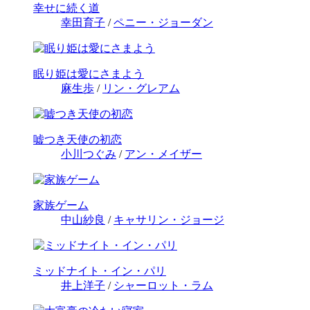
幸せに続く道
幸田育子
/
ペニー・ジョーダン
眠り姫は愛にさまよう
麻生歩
/
リン・グレアム
嘘つき天使の初恋
小川つぐみ
/
アン・メイザー
家族ゲーム
中山紗良
/
キャサリン・ジョージ
ミッドナイト・イン・パリ
井上洋子
/
シャーロット・ラム