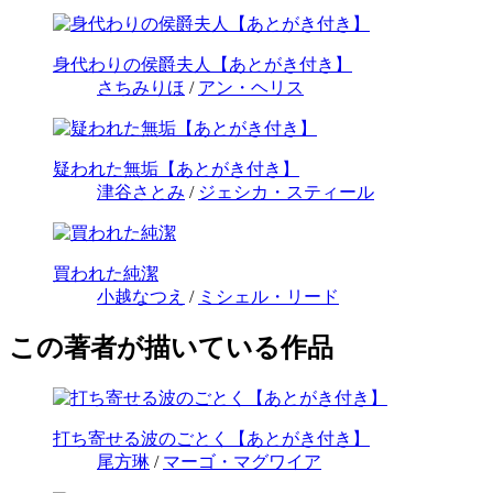
身代わりの侯爵夫人【あとがき付き】
さちみりほ
/
アン・ヘリス
疑われた無垢【あとがき付き】
津谷さとみ
/
ジェシカ・スティール
買われた純潔
小越なつえ
/
ミシェル・リード
この著者が描いている作品
打ち寄せる波のごとく【あとがき付き】
尾方琳
/
マーゴ・マグワイア