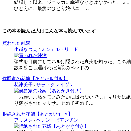
結婚して以来、ジェシカに幸福なときはなかった。夫に
ひとえに、最愛のひとり娘ペニー…
この本を読んだ人はこんな本も読んでいます
買われた純潔
小越なつえ
/
ミシェル・リード
挙式を目前にしてネルは隠された真実を知った。この結
故を起こし運ばれた病院のベッドの…
侯爵家の花嫁【あとがき付き】
花津美子
/
サラ・クレイヴン
「お願い…私をモノみたいに扱わないで…」マリサは絶
り嫁がされたマリサ。せめて初めて…
拒絶された花婿【あとがき付き】
アリスン
/
ヘレン・ビアンチン