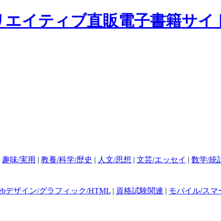
|
趣味/実用
|
教養/科学/歴史
|
人文/思想
|
文芸/エッセイ
|
数学/統
ebデザイン/グラフィック/HTML
|
資格試験関連
|
モバイル/スマ