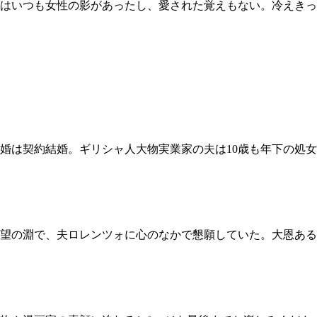
はいつも女性の影があったし、愛された覚えもない。冷えきっ
婚は契約結婚。ギリシャ人大物実業家の夫は10歳も年下の処
望の淵で、夫ロレンツォに心のなかで懇願していた。大恩ある