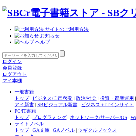
サイトのご利用方法
お知らせ
ヘルプ
ログイン
会員登録
ログアウト
マイ本棚
一般書籍
トップ
|
ビジネス/自己啓発
|
政治/社会
|
投資・資産運用
アイ新書
|
SBビジュアル新書
|
ビジネス＋ITインサイト
PC/IT書籍
トップ
|
プログラミング
|
ネットワーク/サーバー/OS
|
W
ライトノベル
トップ
|
GA文庫
|
GAノベル
|
ツギクルブックス