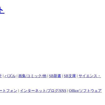
計
|
パズル
|
画集/コミック/他
|
SB新書
|
SB文庫
|
サイエンス・
ートフォン
|
インターネット/ブログ/SNS
|
Office/ソフトウェア