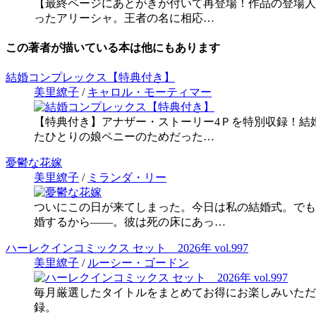
【最終ページにあとがきが付いて再登場！作品の登場人
ったアリーシャ。王者の名に相応…
この著者が描いている本は他にもあります
結婚コンプレックス【特典付き】
美里繚子
/
キャロル・モーティマー
【特典付き】アナザー・ストーリー4Ｐを特別収録！結
たひとりの娘ペニーのためだった…
憂鬱な花嫁
美里繚子
/
ミランダ・リー
ついにこの日が来てしまった。今日は私の結婚式。でも
婚するから――。彼は死の床にあっ…
ハーレクインコミックス セット 2026年 vol.997
美里繚子
/
ルーシー・ゴードン
毎月厳選したタイトルをまとめてお得にお楽しみいただ
録。