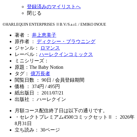
登録済みのマイリストへ
閉じる
©HARLEQUIN ENTERPRISES ⅡB.V./S.a.r.l. / EMIKO INOUE
著者 ：
井上恵美子
原作者 ：
ディクシー・ブラウニング
ジャンル：
ロマンス
レーベル：
ハーレクインコミックス
ミニシリーズ：
原題：The Baby Notion
タグ：
億万長者
閲覧日数 ： 90日 / 会員登録期間
価格 ： 374円 / 495円
紙出版日 ： 2011/07/21
出版社 ： ハーレクイン
月額コース配信終了日は以下の通りです。
・セレクトプレミアム4500コミックセットⅡ ： 2026年
8月31日
立ち読み：
30
ページ