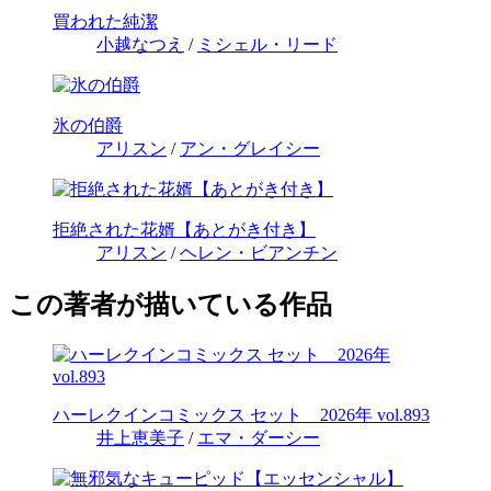
買われた純潔
小越なつえ
/
ミシェル・リード
氷の伯爵
アリスン
/
アン・グレイシー
拒絶された花婿【あとがき付き】
アリスン
/
ヘレン・ビアンチン
この著者が描いている作品
ハーレクインコミックス セット 2026年 vol.893
井上恵美子
/
エマ・ダーシー