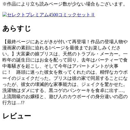
※作品により立ち読みページ数が少ない場合もございます。
あらすじ
【最終ページにあとがきが付いて再登場！作品の登場人物や
漫画家の素顔に迫れる1ページを最後までお楽しみくださ
い。】大富豪の娘プリスは、天然のトラブル・メーカー。一
昨年の誕生日にはお金を配って回り、去年はパーティーで食
中毒騒ぎを起こし、そして今年はアパートメントが火事
に！ 路頭に迷った彼女を救ってくれたのは、精悍なカウボ
ーイのジェイクだった。プリスは彼の家で同居することにな
ったが、彼女の壊滅的な家事能力は、ジェイクを驚かせた。
洗濯物はダメにする、黒コゲのパンケーキを食卓に出す…。
上流階級のお嬢様と、遊び人のカウボーイの身分違いの恋の
行方は…!?
レビュー