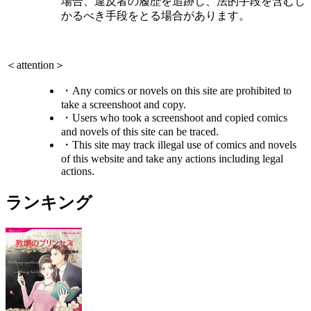
場合、違反者の履歴を追跡し、法的手段を含むし
かるべき手段をとる場合があります。
＜attention＞
・Any comics or novels on this site are prohibited to
take a screenshoot and copy.
・Users who took a screenshoot and copied comics
and novels of this site can be traced.
・This site may track illegal use of comics and novels
of this website and take any actions including legal
actions.
ランキング