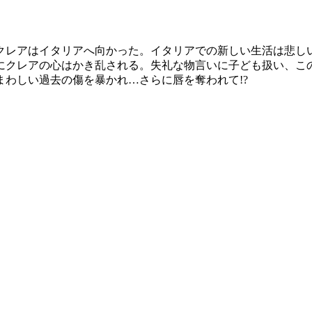
クレアはイタリアへ向かった。イタリアでの新しい生活は悲し
にクレアの心はかき乱される。失礼な物言いに子ども扱い、こ
わしい過去の傷を暴かれ…さらに唇を奪われて!?