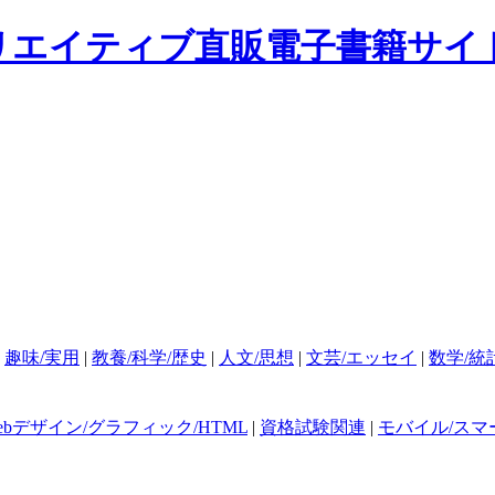
|
趣味/実用
|
教養/科学/歴史
|
人文/思想
|
文芸/エッセイ
|
数学/統
ebデザイン/グラフィック/HTML
|
資格試験関連
|
モバイル/スマ