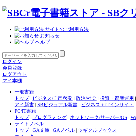
サイトのご利用方法
お知らせ
ヘルプ
ログイン
会員登録
ログアウト
マイ本棚
一般書籍
トップ
|
ビジネス/自己啓発
|
政治/社会
|
投資・資産運用
アイ新書
|
SBビジュアル新書
|
ビジネス＋ITインサイト
PC/IT書籍
トップ
|
プログラミング
|
ネットワーク/サーバー/OS
|
W
ライトノベル
トップ
|
GA文庫
|
GAノベル
|
ツギクルブックス