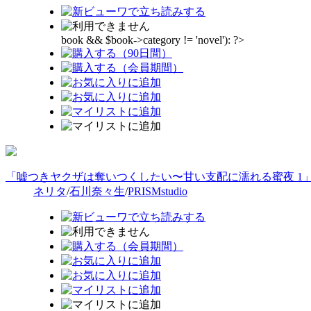
book && $book->category != 'novel'): ?>
「嘘つきヤクザは奪いつくしたい〜甘い支配に濡れる蜜夜 1
ネリタ
/
石川奈々生
/
PRISMstudio