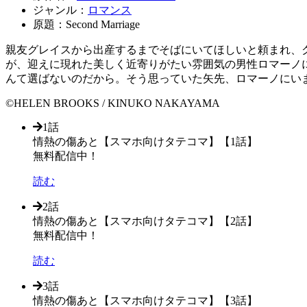
ジャンル：
ロマンス
原題：Second Marriage
親友グレイスから出産するまでそばにいてほしいと頼まれ、
が、迎えに現れた美しく近寄りがたい雰囲気の男性ロマーノ
んて選ばないのだから。そう思っていた矢先、ロマーノにいま
©HELEN BROOKS / KINUKO NAKAYAMA
1話
情熱の傷あと【スマホ向けタテコマ】【1話】
無料配信中！
読む
2話
情熱の傷あと【スマホ向けタテコマ】【2話】
無料配信中！
読む
3話
情熱の傷あと【スマホ向けタテコマ】【3話】