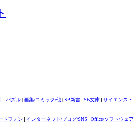
計
|
パズル
|
画集/コミック/他
|
SB新書
|
SB文庫
|
サイエンス・
ートフォン
|
インターネット/ブログ/SNS
|
Office/ソフトウェア