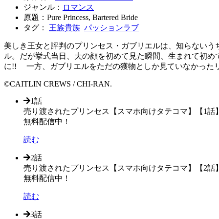
ジャンル：
ロマンス
原題：Pure Princess, Bartered Bride
タグ：
王族貴族
パッションラブ
美しき王女と評判のプリンセス・ガブリエルは、知らないう
ル。だが挙式当日、夫の顔を初めて見た瞬間、生まれて初め
に!! 一方、ガブリエルをただの獲物としか見ていなかった
©CAITLIN CREWS / CHI-RAN.
1話
売り渡されたプリンセス【スマホ向けタテコマ】【1話
無料配信中！
読む
2話
売り渡されたプリンセス【スマホ向けタテコマ】【2話
無料配信中！
読む
3話