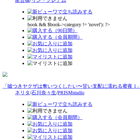
星合操
/
リン・グレアム
book && $book->category != 'novel'): ?>
「嘘つきヤクザは奪いつくしたい〜甘い支配に濡れる蜜夜 1
ネリタ
/
石川奈々生
/
PRISMstudio