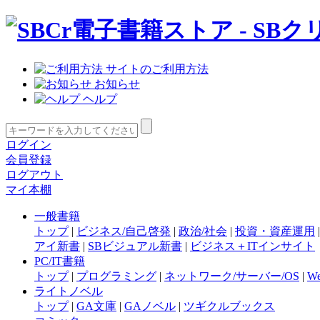
サイトのご利用方法
お知らせ
ヘルプ
ログイン
会員登録
ログアウト
マイ本棚
一般書籍
トップ
|
ビジネス/自己啓発
|
政治/社会
|
投資・資産運用
アイ新書
|
SBビジュアル新書
|
ビジネス＋ITインサイト
PC/IT書籍
トップ
|
プログラミング
|
ネットワーク/サーバー/OS
|
W
ライトノベル
トップ
|
GA文庫
|
GAノベル
|
ツギクルブックス