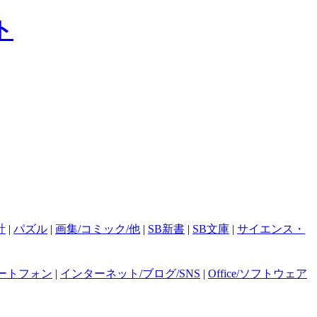
計
|
パズル
|
画集/コミック/他
|
SB新書
|
SB文庫
|
サイエンス・
ートフォン
|
インターネット/ブログ/SNS
|
Office/ソフトウェア