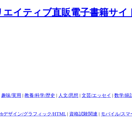
|
趣味/実用
|
教養/科学/歴史
|
人文/思想
|
文芸/エッセイ
|
数学/統
ebデザイン/グラフィック/HTML
|
資格試験関連
|
モバイル/スマ