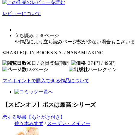
レビューについて
立ち読み：
30
ページ
※作品により立ち読みページ数が少ない場合もございま
©HARLEQUIN BOOKS S.A. / NANAMI AKINO
90日 / 会員登録期間
374円 / 495円
128
ページ
ハーレクイン
マイポイントで購入できる作品について
【スピンオフ】ボスは最高!シリーズ
恋する秘書【あとがき付き】
佐々木みすず
/
スーザン・メイアー