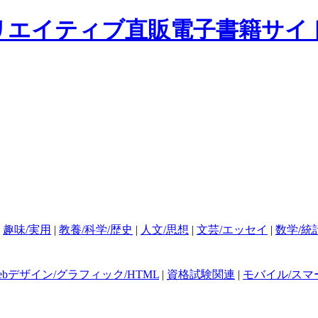
|
趣味/実用
|
教養/科学/歴史
|
人文/思想
|
文芸/エッセイ
|
数学/統
ebデザイン/グラフィック/HTML
|
資格試験関連
|
モバイル/スマ