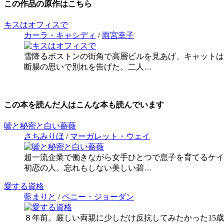
この作品の原作はこちら
キスはオフィスで
カーラ・キャシディ
/
雨宮幸子
雪降るボストンの街角で高層ビルを見あげ、キャットは
断腸の思いで別れを告げた。二人…
この本を読んだ人はこんな本も読んでいます
嘘と秘密と白い薔薇
さちみりほ
/
マーガレット・ウェイ
超一流企業で働きながら女手ひとつで息子を育てるケイ
初恋の人。忘れもしない美しい碧…
愛する資格
藍まりと
/
ペニー・ジョーダン
８年前。厳しい両親に少しだけ反抗してみたかった15