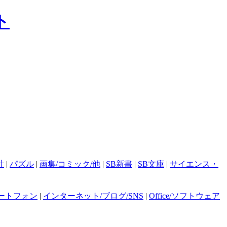
計
|
パズル
|
画集/コミック/他
|
SB新書
|
SB文庫
|
サイエンス・
ートフォン
|
インターネット/ブログ/SNS
|
Office/ソフトウェア