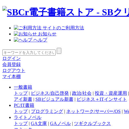
サイトのご利用方法
お知らせ
ヘルプ
ログイン
会員登録
ログアウト
マイ本棚
一般書籍
トップ
|
ビジネス/自己啓発
|
政治/社会
|
投資・資産運用
アイ新書
|
SBビジュアル新書
|
ビジネス＋ITインサイト
PC/IT書籍
トップ
|
プログラミング
|
ネットワーク/サーバー/OS
|
W
ライトノベル
トップ
|
GA文庫
|
GAノベル
|
ツギクルブックス