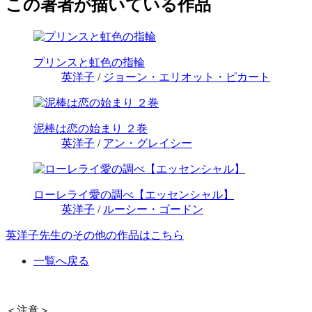
この著者が描いている作品
プリンスと虹色の指輪
英洋子
/
ジョーン・エリオット・ピカート
泥棒は恋の始まり ２巻
英洋子
/
アン・グレイシー
ローレライ愛の調べ【エッセンシャル】
英洋子
/
ルーシー・ゴードン
英洋子先生のその他の作品はこちら
一覧へ戻る
＜注意＞