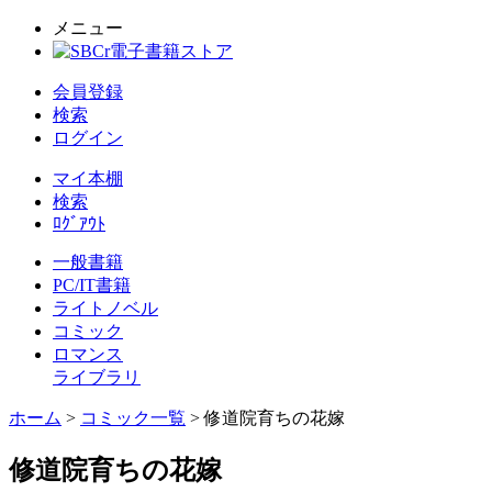
メニュー
会員登録
検索
ログイン
マイ本棚
検索
ﾛｸﾞｱｳﾄ
一般書籍
PC/IT書籍
ライトノベル
コミック
ロマンス
ライブラリ
ホーム
>
コミック一覧
> 修道院育ちの花嫁
修道院育ちの花嫁