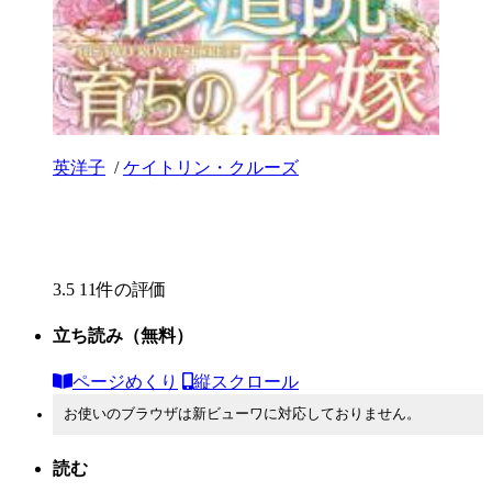
英洋子
/
ケイトリン・クルーズ
3.5
11件の評価
立ち読み
（無料）
ページめくり
縦スクロール
お使いのブラウザは新ビューワに対応しておりません。
読む