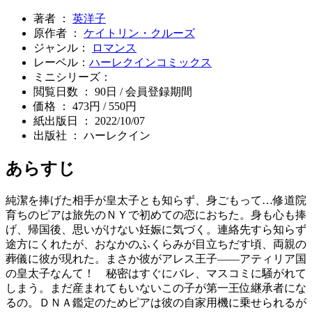
著者 ：
英洋子
原作者 ：
ケイトリン・クルーズ
ジャンル：
ロマンス
レーベル：
ハーレクインコミックス
ミニシリーズ：
閲覧日数 ： 90日 / 会員登録期間
価格 ： 473円 / 550円
紙出版日 ： 2022/10/07
出版社 ： ハーレクイン
あらすじ
純潔を捧げた相手が皇太子とも知らず、身ごもって…修道院
育ちのピアは旅先のＮＹで初めての恋におちた。身も心も捧
げ、帰国後、思いがけない妊娠に気づく。連絡先すら知らず
途方にくれたが、おなかのふくらみが目立ちだす頃、両親の
葬儀に彼が現れた。まさか彼がアレス王子――アティリア国
の皇太子なんて！ 秘密はすぐにバレ、マスコミに騒がれて
しまう。まだ産まれてもいないこの子が第一王位継承者にな
るの。ＤＮＡ鑑定のためピアは彼の自家用機に乗せられるが