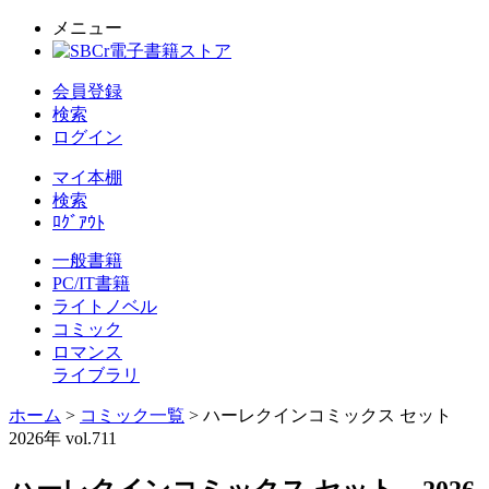
メニュー
会員登録
検索
ログイン
マイ本棚
検索
ﾛｸﾞｱｳﾄ
一般書籍
PC/IT書籍
ライトノベル
コミック
ロマンス
ライブラリ
ホーム
>
コミック一覧
> ハーレクインコミックス セット
2026年 vol.711