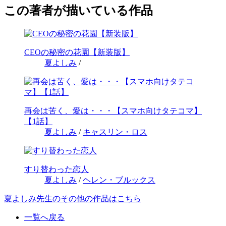
この著者が描いている作品
CEOの秘密の花園【新装版】
夏よしみ
/
再会は苦く、愛は・・・【スマホ向けタテコマ】
【1話】
夏よしみ
/
キャスリン・ロス
すり替わった恋人
夏よしみ
/
ヘレン・ブルックス
夏よしみ先生のその他の作品はこちら
一覧へ戻る