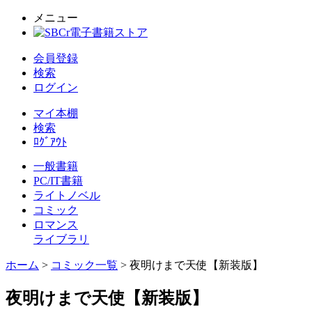
メニュー
会員登録
検索
ログイン
マイ本棚
検索
ﾛｸﾞｱｳﾄ
一般書籍
PC/IT書籍
ライトノベル
コミック
ロマンス
ライブラリ
ホーム
>
コミック一覧
> 夜明けまで天使【新装版】
夜明けまで天使【新装版】