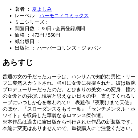
著者 ：
夏よしみ
レーベル：
ハーモニィコミックス
ミニシリーズ：
閲覧日数 ： 90日 / 会員登録期間
価格 ： 473円 / 550円
紙出版日 ：
出版社 ： ハーパーコリンズ・ジャパン
あらすじ
普通の女の子だったカーラは、ハンサムで知的な男性・リー
ブに突然スカウトされ、強引に女優に抜擢された。彼は敏腕
プロデューサーだったのだ。とびきりの美女への変身、憧れ
の女優との共演…現実と思えない日々の中、支えてくれるリ
ーブにいつしか心を奪われて!? 表題作『夜明けまで天使』
のほか、『スローダンスをもう一度』『センチメンタル・ホ
ワイト』を収録した華麗なるロマンス傑作選。
※本作品は過去に宙出版から刊行された作品の新装版です。
本編に変更はありませんので、重複購入にご注意ください。