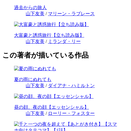
過去からの旅人
山下友美
/
マリーン・ラブレース
大富豪と誘惑旅行【立ち読み版】
山下友美
/
ミランダ・リー
この著者が描いている作品
夏の雨にぬれても
山下友美
/
ダイアナ・ハミルトン
昼の顔、夜の顔【エッセンシャル】
山下友美
/
ローリー・フォスター