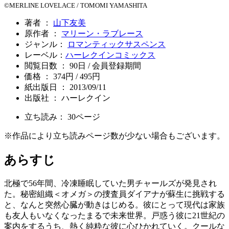
©MERLINE LOVELACE / TOMOMI YAMASHITA
著者 ：
山下友美
原作者 ：
マリーン・ラブレース
ジャンル：
ロマンティックサスペンス
レーベル：
ハーレクインコミックス
閲覧日数 ： 90日 / 会員登録期間
価格 ： 374円 / 495円
紙出版日 ： 2013/09/11
出版社 ： ハーレクイン
立ち読み：
30
ページ
※作品により立ち読みページ数が少ない場合もございます。
あらすじ
北極で56年間、冷凍睡眠していた男チャールズが発見され
た。秘密組織＜オメガ＞の捜査員ダイアナが蘇生に挑戦する
と、なんと突然心臓が動きはじめる。彼にとって現代は家族
も友人もいなくなったまるで未来世界。戸惑う彼に21世紀の
案内をするうち、熱く純粋な彼に心ひかれていく。クールな