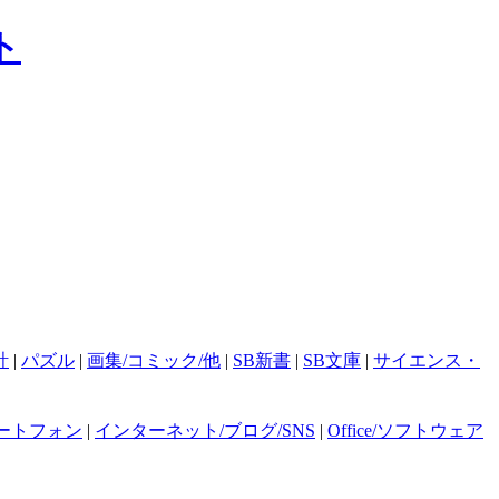
計
|
パズル
|
画集/コミック/他
|
SB新書
|
SB文庫
|
サイエンス・
ートフォン
|
インターネット/ブログ/SNS
|
Office/ソフトウェア