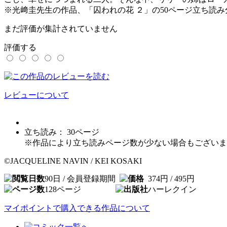
※光﨑圭先生の作品、「囚われの花 ２」の50ページ立ち読
まだ評価が集計されていません
評価する
レビューについて
立ち読み：
30
ページ
※作品により立ち読みページ数が少ない場合もございま
©JACQUELINE NAVIN / KEI KOSAKI
90日 / 会員登録期間
374円 / 495円
128
ページ
ハーレクイン
マイポイントで購入できる作品について