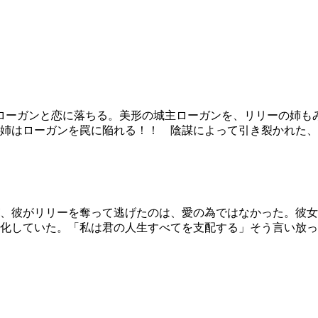
ローガンと恋に落ちる。美形の城主ローガンを、リリーの姉も
姉はローガンを罠に陥れる！！ 陰謀によって引き裂かれた、
、彼がリリーを奪って逃げたのは、愛の為ではなかった。彼女
化していた。「私は君の人生すべてを支配する」そう言い放っ