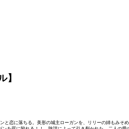
ル】
ガンと恋に落ちる。美形の城主ローガンを、リリーの姉もみそ
ガンを罠に陥れる！！ 陰謀によって引き裂かれた、二人の愛