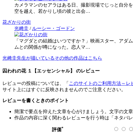
カメラマンのセアラはある日、撮影現場でじっと自分を
空を越え、若かりし頃の彼と出会…
花ざかりの街
光﨑圭
/
ルーシー・ゴードン
「マグダとの結婚はいつですか？」映画スター、アダム
ムとの関係が噂になった。恋人マ…
光﨑圭先生が描いているその他の作品はこちら
囚われの花 １【エッセンシャル】 のレビュー
レビューの投稿については、「
このサイトのご利用方法～レ
サイト上にはすぐに反映されませんのでご注意ください。
レビューを書くときのポイント
簡潔で要点を抑えた文章を心がけましょう。文字の文章量
作品の内容に深く関わるレビューを行う時は「ネタバレ
*
評価