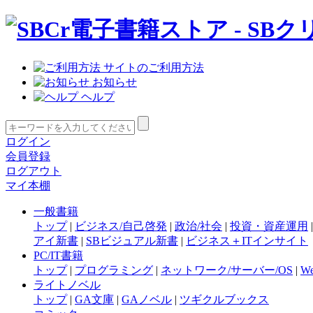
サイトのご利用方法
お知らせ
ヘルプ
ログイン
会員登録
ログアウト
マイ本棚
一般書籍
トップ
|
ビジネス/自己啓発
|
政治/社会
|
投資・資産運用
アイ新書
|
SBビジュアル新書
|
ビジネス＋ITインサイト
PC/IT書籍
トップ
|
プログラミング
|
ネットワーク/サーバー/OS
|
W
ライトノベル
トップ
|
GA文庫
|
GAノベル
|
ツギクルブックス