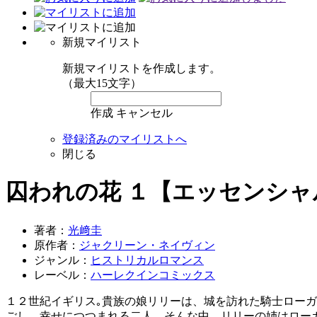
新規マイリスト
新規マイリストを作成します。
（最大15文字）
作成
キャンセル
登録済みのマイリストへ
閉じる
囚われの花 １【エッセンシャ
著者：
光﨑圭
原作者：
ジャクリーン・ネイヴィン
ジャンル：
ヒストリカルロマンス
レーベル：
ハーレクインコミックス
１２世紀イギリス｡貴族の娘リリーは、城を訪れた騎士ロー
ごし、幸せにつつまれる二人。そんな中、リリーの姉はロー