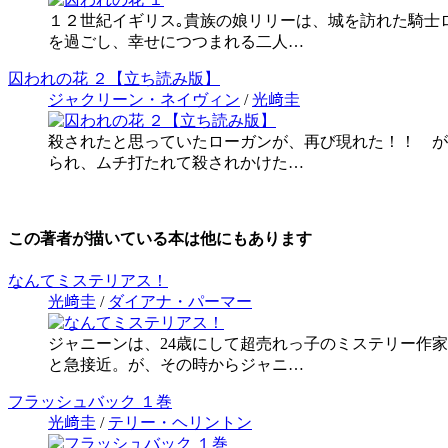
１２世紀イギリス｡貴族の娘リリーは、城を訪れた騎士
を過ごし、幸せにつつまれる二人…
囚われの花 ２【立ち読み版】
ジャクリーン・ネイヴィン
/
光﨑圭
殺されたと思っていたローガンが、再び現れた！！ が
られ、ムチ打たれて殺されかけた…
この著者が描いている本は他にもあります
なんてミステリアス！
光﨑圭
/
ダイアナ・パーマー
ジャニーンは、24歳にして超売れっ子のミステリー作
と急接近。が、その時からジャニ…
フラッシュバック １巻
光﨑圭
/
テリー・ヘリントン