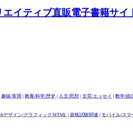
|
趣味/実用
|
教養/科学/歴史
|
人文/思想
|
文芸/エッセイ
|
数学/統
ebデザイン/グラフィック/HTML
|
資格試験関連
|
モバイル/スマ