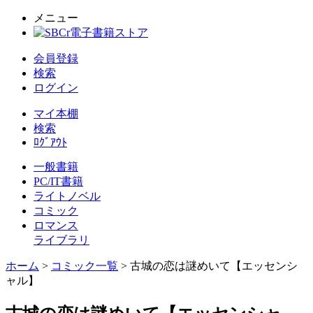
メニュー
会員登録
検索
ログイン
マイ本棚
検索
ﾛｸﾞｱｳﾄ
一般書籍
PC/IT書籍
ライトノベル
コミック
ロマンス
ライブラリ
ホーム
>
コミック一覧
> 古城の恋は謎めいて【エッセンシ
ャル】