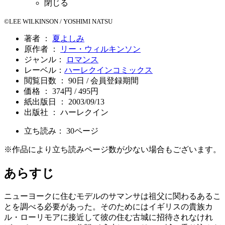
閉じる
©LEE WILKINSON / YOSHIMI NATSU
著者 ：
夏よしみ
原作者 ：
リー・ウィルキンソン
ジャンル：
ロマンス
レーベル：
ハーレクインコミックス
閲覧日数 ： 90日 / 会員登録期間
価格 ： 374円 / 495円
紙出版日 ： 2003/09/13
出版社 ： ハーレクイン
立ち読み：
30
ページ
※作品により立ち読みページ数が少ない場合もございます。
あらすじ
ニューヨークに住むモデルのサマンサは祖父に関わるあるこ
とを調べる必要があった。そのためにはイギリスの貴族カ
ル・ローリモアに接近して彼の住む古城に招待されなけれ