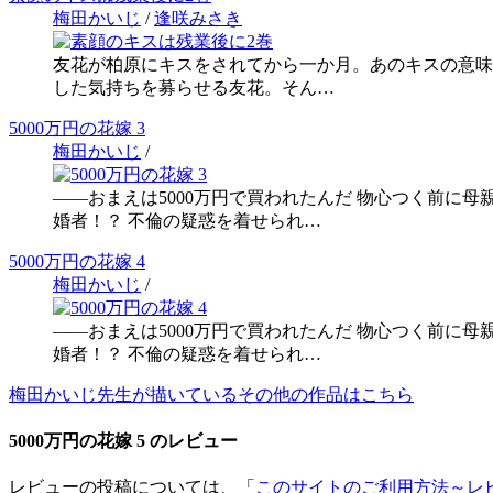
梅田かいじ
/
逢咲みさき
友花が柏原にキスをされてから一か月。あのキスの意味
した気持ちを募らせる友花。そん…
5000万円の花嫁 3
梅田かいじ
/
――おまえは5000万円で買われたんだ 物心つく前に
婚者！？ 不倫の疑惑を着せられ…
5000万円の花嫁 4
梅田かいじ
/
――おまえは5000万円で買われたんだ 物心つく前に
婚者！？ 不倫の疑惑を着せられ…
梅田かいじ先生が描いているその他の作品はこちら
5000万円の花嫁 5 のレビュー
レビューの投稿については、「
このサイトのご利用方法～レ