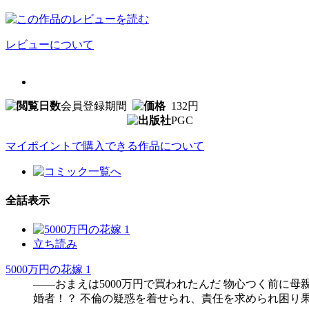
レビューについて
会員登録期間
132円
PGC
マイポイントで購入できる作品について
全話表示
立ち読み
5000万円の花嫁 1
――おまえは5000万円で買われたんだ 物心つく前に
婚者！？ 不倫の疑惑を着せられ、責任を求められ困り