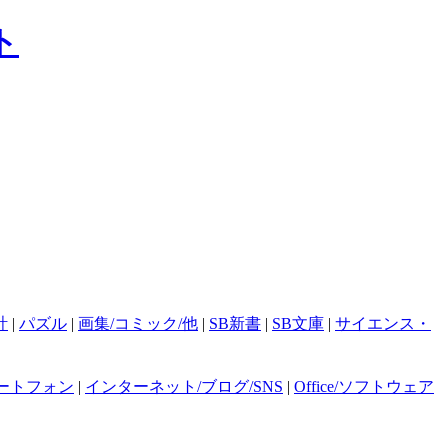
計
|
パズル
|
画集/コミック/他
|
SB新書
|
SB文庫
|
サイエンス・
ートフォン
|
インターネット/ブログ/SNS
|
Office/ソフトウェア