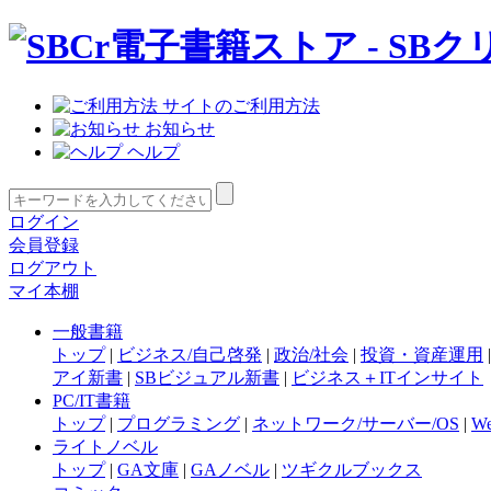
サイトのご利用方法
お知らせ
ヘルプ
ログイン
会員登録
ログアウト
マイ本棚
一般書籍
トップ
|
ビジネス/自己啓発
|
政治/社会
|
投資・資産運用
アイ新書
|
SBビジュアル新書
|
ビジネス＋ITインサイト
PC/IT書籍
トップ
|
プログラミング
|
ネットワーク/サーバー/OS
|
W
ライトノベル
トップ
|
GA文庫
|
GAノベル
|
ツギクルブックス