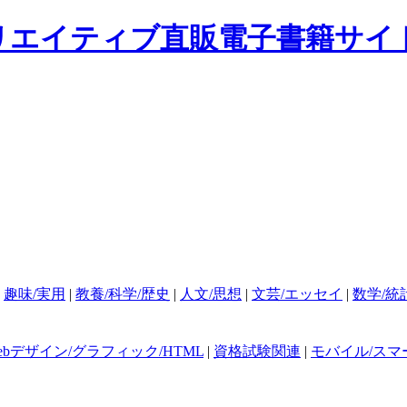
|
趣味/実用
|
教養/科学/歴史
|
人文/思想
|
文芸/エッセイ
|
数学/統
ebデザイン/グラフィック/HTML
|
資格試験関連
|
モバイル/スマ