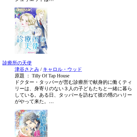
診療所の天使
津谷さとみ
/
キャロル・ウッド
原題 ： Tilly Of Tap House
ドクター・タッパーが営む診療所で献身的に働くティ
リーは、身寄りのない３人の子どもたちと一緒に暮ら
している。ある日、タッパーを訪ねて彼の甥のハリー
がやって来た。…