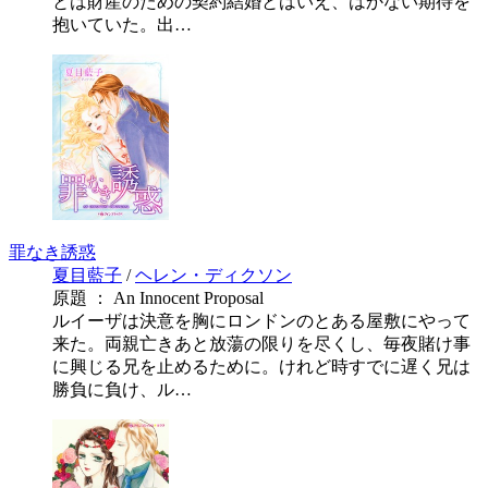
とは財産のための契約結婚とはいえ、はかない期待を
抱いていた。出…
罪なき誘惑
夏目藍子
/
ヘレン・ディクソン
原題 ： An Innocent Proposal
ルイーザは決意を胸にロンドンのとある屋敷にやって
来た。両親亡きあと放蕩の限りを尽くし、毎夜賭け事
に興じる兄を止めるために。けれど時すでに遅く兄は
勝負に負け、ル…