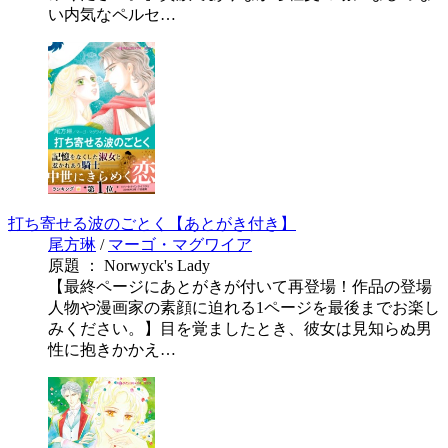
い内気なペルセ…
打ち寄せる波のごとく【あとがき付き】
尾方琳
/
マーゴ・マグワイア
原題 ： Norwyck's Lady
【最終ページにあとがきが付いて再登場！作品の登場
人物や漫画家の素顔に迫れる1ページを最後までお楽し
みください。】目を覚ましたとき、彼女は見知らぬ男
性に抱きかかえ…