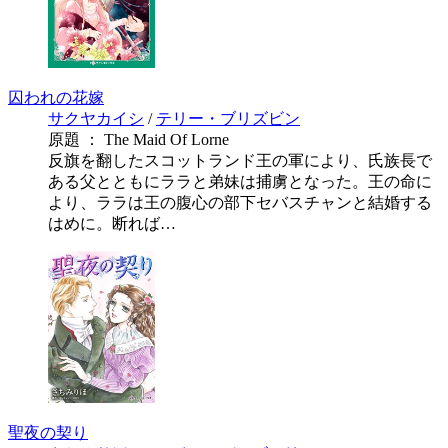
囚われの花嫁
サクヤカイシ
/
テリー・ブリズビン
原題 ： The Maid Of Lorne
反旗を翻したスコットランド王の軍により、氏族長で
ある父とともにララと弟妹は捕虜となった。王の命に
より、ララは王の腹心の部下セバスチャンと結婚する
はめに。断れば…
聖夜の契り