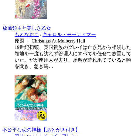
放蕩領主と美しき乙女
もとなおこ
/
キャロル・モーティマー
原題 ： Christmas At Mulberry Hall
19世紀初頭、英国貴族のグレイは亡き兄から相続した
領地を一度も訪れず管理人にすべてを任せて放置して
いた。だが使用人が去り、屋敷が荒れ果てていると噂
を聞き、急ぎ馬…
不公平な恋の神様【あとがき付き】