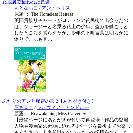
路地裏で拾われた真珠
もとなおこ
/
アン・ヘリス
原題 ： The Homeless Heiress
英国貴族リチャードがロンドンの貧民街で出会ったの
は、ジョージーと名乗る路上の少年。盗みを働こうと
したところを捕らえたが、少年の下町言葉は明らかに
偽りで、肌も真…
ふたりのアンと秘密の恋 2【あとがき付き】
原ちえこ
/
シルヴィア・アンドルー
原題 ： Reawakening Miss Calverley
【最終ページにあとがきが付いて再登場！作品の登場
人物や漫画家の素顔に迫れる1ページを最後までお楽し
みください。】名前以外のいっさいの記憶をなくした