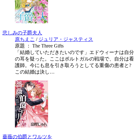
悲しみの子爵夫人
原ちえこ
/
ジュリア・ジャスティス
原題 ： The Three Gifts
「結婚していただきたいのです」エドウィーナは自分
の耳を疑った。ここはポルトガルの戦場で、自分は看
護師。今にも息を引き取ろうとしてる重傷の患者と?
この結婚は決し…
薔薇の伯爵とワルツを