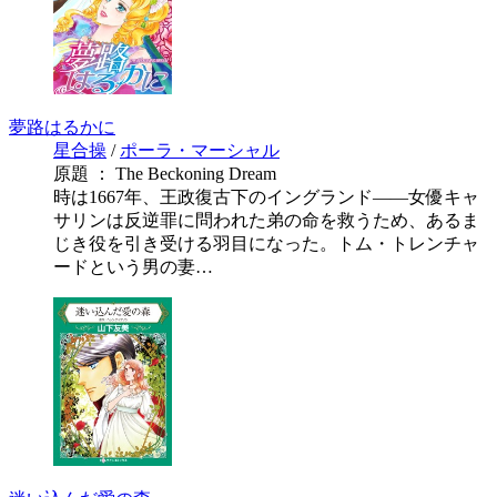
夢路はるかに
星合操
/
ポーラ・マーシャル
原題 ： The Beckoning Dream
時は1667年、王政復古下のイングランド――女優キャ
サリンは反逆罪に問われた弟の命を救うため、あるま
じき役を引き受ける羽目になった。トム・トレンチャ
ードという男の妻…