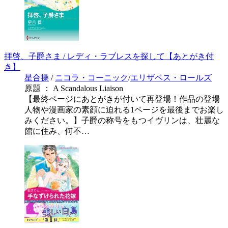
拝啓、子爵さま / レディ・ラブレスを探して【あとがき付
き】
星合操
/
ニコラ・コーニック
/
エリザベス・ロールズ
原題 ： A Scandalous Liaison
【最終ページにあとがきが付いて再登場！作品の登場
人物や漫画家の素顔に迫れる1ページを最後までお楽し
みください。】子爵の称号をもつイヴリンは、壮麗な
館に住み、何不…