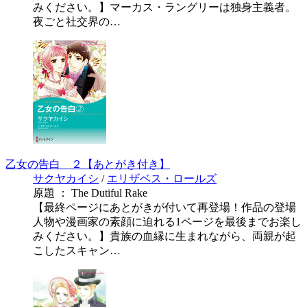
みください。】マーカス・ラングリーは独身主義者。
夜ごと社交界の…
乙女の告白 ２【あとがき付き】
サクヤカイシ
/
エリザベス・ロールズ
原題 ： The Dutiful Rake
【最終ページにあとがきが付いて再登場！作品の登場
人物や漫画家の素顔に迫れる1ページを最後までお楽し
みください。】貴族の血縁に生まれながら、両親が起
こしたスキャン…