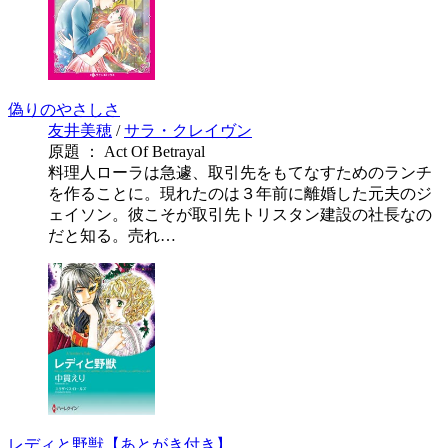
偽りのやさしさ
友井美穂
/
サラ・クレイヴン
原題 ： Act Of Betrayal
料理人ローラは急遽、取引先をもてなすためのランチ
を作ることに。現れたのは３年前に離婚した元夫のジ
ェイソン。彼こそが取引先トリスタン建設の社長なの
だと知る。売れ…
レディと野獣【あとがき付き】