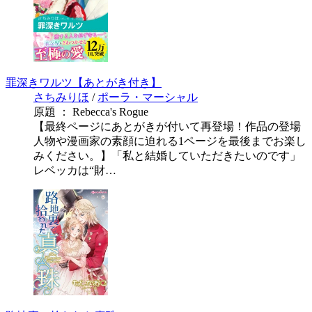
罪深きワルツ【あとがき付き】
さちみりほ
/
ポーラ・マーシャル
原題 ： Rebecca's Rogue
【最終ページにあとがきが付いて再登場！作品の登場
人物や漫画家の素顔に迫れる1ページを最後までお楽し
みください。】「私と結婚していただきたいのです」
レベッカは“財…