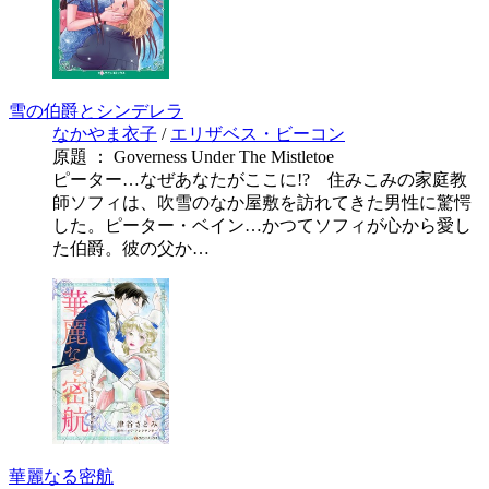
雪の伯爵とシンデレラ
なかやま衣子
/
エリザベス・ビーコン
原題 ： Governess Under The Mistletoe
ピーター…なぜあなたがここに!? 住みこみの家庭教
師ソフィは、吹雪のなか屋敷を訪れてきた男性に驚愕
した。ピーター・ベイン…かつてソフィが心から愛し
た伯爵。彼の父か…
華麗なる密航