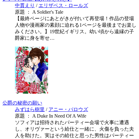
中貫えり
/
エリザベス・ロールズ
原題 ： A Soldier's Tale
【最終ページにあとがきが付いて再登場！作品の登場
人物や漫画家の素顔に迫れる1ページを最後までお楽し
みください。】19世紀イギリス。幼い頃から遠縁の子
爵家に身を寄せ…
公爵の秘密の願い
みずはら樹里
/
アニー・バロウズ
原題 ： A Duke In Need Of A Wife
ソフィアは招待されたパーティー会場で火事に遭遇
し、オリヴァーという給仕と一緒に、火傷を負った夫
人を助けた。実はその給仕と思った男性はパーティー