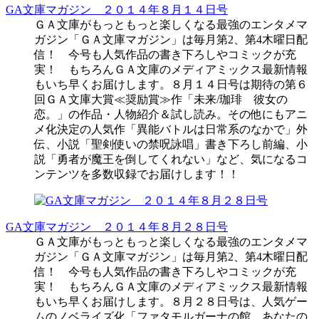
GA文庫マガジン ２０１４年８月１４日号
ＧＡ文庫がもっともっと楽しくなる最強のエンタメマ
ガジン「ＧＡ文庫マガジン」は毎月第2、第4木曜日配
信！ 今号も人気作品の書き下ろしやコミックが充
実！ もちろんＧＡ文庫のメディアミックス最新情報
もいち早くお届けします。８月１４日号は期待の第６
回ＧＡ文庫大賞≪奨励賞≫作「未来/珈琲 彼女の
恋。」の作品・人物紹介＆試し読み。その他にもアニ
メ化決定の人気作「異能バトルは日常系のなかで」外
伝、小説「聖剣使いの禁呪詠唱」書き下ろし前編、小
説「勇者が魔王を倒してくれない」など、気になるコ
ンテンツを多数収録でお届けします！！
GA文庫マガジン ２０１４年８月２８日号
ＧＡ文庫がもっともっと楽しくなる最強のエンタメマ
ガジン「ＧＡ文庫マガジン」は毎月第2、第4木曜日配
信！ 今号も人気作品の書き下ろしやコミックが充
実！ もちろんＧＡ文庫のメディアミックス最新情報
もいち早くお届けします。８月２８日号は、人気ゲー
ムのノベライズ化「ファタモルガーナの館 あなたの