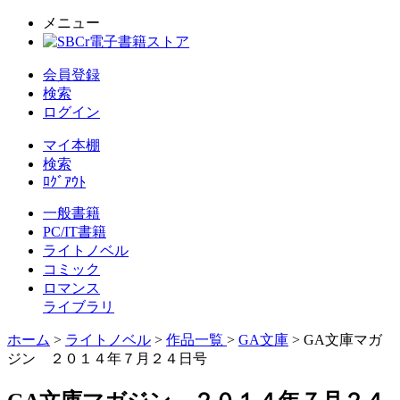
メニュー
会員登録
検索
ログイン
マイ本棚
検索
ﾛｸﾞｱｳﾄ
一般書籍
PC/IT書籍
ライトノベル
コミック
ロマンス
ライブラリ
ホーム
>
ライトノベル
>
作品一覧
>
GA文庫
> GA文庫マガ
ジン ２０１４年７月２４日号