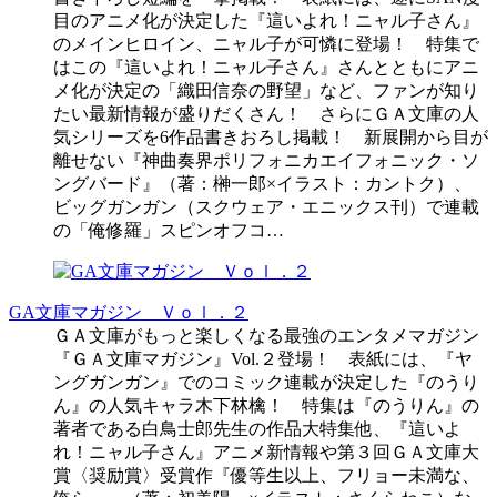
目のアニメ化が決定した『這いよれ！ニャル子さん』
のメインヒロイン、ニャル子が可憐に登場！ 特集で
はこの『這いよれ！ニャル子さん』さんとともにアニ
メ化が決定の「織田信奈の野望」など、ファンが知り
たい最新情報が盛りだくさん！ さらにＧＡ文庫の人
気シリーズを6作品書きおろし掲載！ 新展開から目が
離せない『神曲奏界ポリフォニカエイフォニック・ソ
ングバード』（著：榊一郎×イラスト：カントク）、
ビッグガンガン（スクウェア・エニックス刊）で連載
の「俺修羅」スピンオフコ…
GA文庫マガジン Ｖｏｌ．２
ＧＡ文庫がもっと楽しくなる最強のエンタメマガジン
『ＧＡ文庫マガジン』Vol.２登場！ 表紙には、『ヤ
ングガンガン』でのコミック連載が決定した『のうり
ん』の人気キャラ木下林檎！ 特集は『のうりん』の
著者である白鳥士郎先生の作品大特集他、『這いよ
れ！ニャル子さん』アニメ新情報や第３回ＧＡ文庫大
賞〈奨励賞〉受賞作『優等生以上、フリョー未満な、