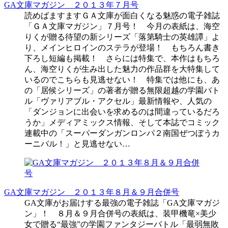
GA文庫マガジン ２０１３年７月号
読めばますますＧＡ文庫が面白くなる魅惑の電子雑誌
「ＧＡ文庫マガジン」７月号！ 今月の表紙は、海空
りくが贈る待望の新シリーズ「落第騎士の英雄譚」よ
り、メインヒロインのステラが登場！ もちろん書き
下ろし短編も掲載！ さらには特集で、本作はもちろ
ん、海空りくが生み出した魅力の作品群を大特集して
いるのでこちらも見逃せない！ 特集では他にも、あ
の「居候シリーズ」の著者が贈る無限超越の学園バト
ル「ヴァリアブル・アクセル」最新情報や、人気の
「ダンジョンに出会いを求めるのは間違っているだろ
うか」メディアミックス情報、そして本誌でコミック
連載中の「スーパーダンガンロンパ２南国ぜつぼうカ
ーニバル！」と見逃せない…
GA文庫マガジン ２０１３年８月＆９月合併号
GA文庫がお届けする最強の電子雑誌「GA文庫マガジ
ン」！ ８月＆９月合併号の表紙は、装甲機竜×美少
女で贈る“最強”の学園ファンタジーバトル「最弱無敗