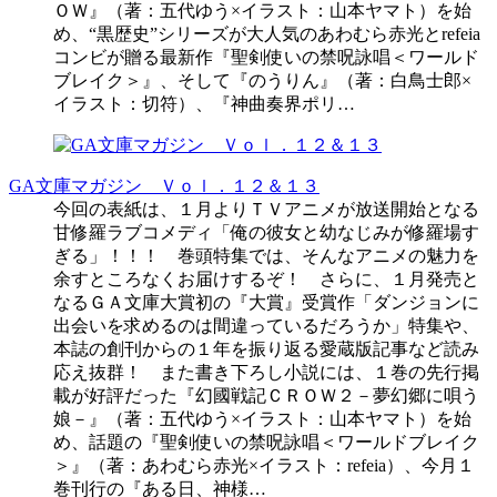
ＯＷ』（著：五代ゆう×イラスト：山本ヤマト）を始
め、“黒歴史”シリーズが大人気のあわむら赤光とrefeia
コンビが贈る最新作『聖剣使いの禁呪詠唱＜ワールド
ブレイク＞』、そして『のうりん』（著：白鳥士郎×
イラスト：切符）、『神曲奏界ポリ…
GA文庫マガジン Ｖｏｌ．１２＆１３
今回の表紙は、１月よりＴＶアニメが放送開始となる
甘修羅ラブコメディ「俺の彼女と幼なじみが修羅場す
ぎる」！！！ 巻頭特集では、そんなアニメの魅力を
余すところなくお届けするぞ！ さらに、１月発売と
なるＧＡ文庫大賞初の『大賞』受賞作「ダンジョンに
出会いを求めるのは間違っているだろうか」特集や、
本誌の創刊からの１年を振り返る愛蔵版記事など読み
応え抜群！ また書き下ろし小説には、１巻の先行掲
載が好評だった『幻國戦記ＣＲＯＷ２－夢幻郷に唄う
娘－』（著：五代ゆう×イラスト：山本ヤマト）を始
め、話題の『聖剣使いの禁呪詠唱＜ワールドブレイク
＞』（著：あわむら赤光×イラスト：refeia）、今月１
巻刊行の『ある日、神様…