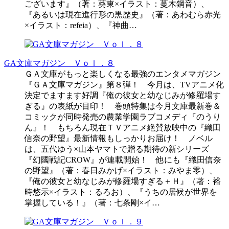
ございます』（著：葵東×イラスト：蔓木鋼音）、
『あるいは現在進行形の黒歴史』（著：あわむら赤光
×イラスト：refeia）、『神曲…
GA文庫マガジン Ｖｏｌ．８
ＧＡ文庫がもっと楽しくなる最強のエンタメマガジン
『ＧＡ文庫マガジン』第８弾！ 今月は、TVアニメ化
決定でますます好調『俺の彼女と幼なじみが修羅場す
ぎる』の表紙が目印！ 巻頭特集は今月文庫最新巻＆
コミックが同時発売の農業学園ラブコメディ『のうり
ん』！ もちろん現在ＴＶアニメ絶賛放映中の『織田
信奈の野望』最新情報もしっかりお届け！ ノベル
は、五代ゆう×山本ヤマトで贈る期待の新シリーズ
『幻國戦記CROW』が連載開始！ 他にも『織田信奈
の野望』（著：春日みかげ×イラスト：みやま零）、
『俺の彼女と幼なじみが修羅場すぎる＋Ｈ』（著：裕
時悠示×イラスト：るろお）、『うちの居候が世界を
掌握している！』（著：七条剛×イ…