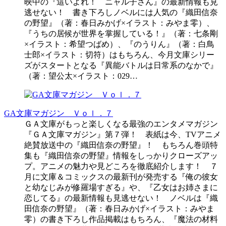
映中の『這いよれ！ ニャル子さん』の最新情報も見
逃せない！ 書き下ろしノベルには人気の『織田信奈
の野望』（著：春日みかげ×イラスト：みやま零）、
『うちの居候が世界を掌握している！』（著：七条剛
×イラスト：希望つばめ）、『のうりん』（著：白鳥
士郎×イラスト：切符）はもちろん、今月文庫シリー
ズがスタートとなる『異能バトルは日常系のなかで』
（著：望公太×イラスト：029…
GA文庫マガジン Ｖｏｌ．７
ＧＡ文庫がもっと楽しくなる最強のエンタメマガジン
『ＧＡ文庫マガジン』第７弾！ 表紙は今、TVアニメ
絶賛放送中の『織田信奈の野望』！ もちろん巻頭特
集も『織田信奈の野望』情報をしっかりクローズアッ
プ。アニメの魅力や見どころを徹底紹介します！ ７
月に文庫＆コミックスの最新刊が発売する『俺の彼女
と幼なじみが修羅場すぎる』や、『乙女はお姉さまに
恋してる』の最新情報も見逃せない！ ノベルは『織
田信奈の野望』（著：春日みかげ×イラスト：みやま
零）の書き下ろし作品掲載はもちろん、『魔法の材料