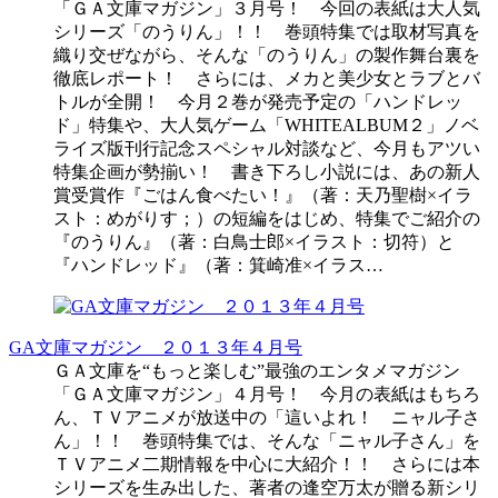
「ＧＡ文庫マガジン」３月号！ 今回の表紙は大人気
シリーズ「のうりん」！！ 巻頭特集では取材写真を
織り交ぜながら、そんな「のうりん」の製作舞台裏を
徹底レポート！ さらには、メカと美少女とラブとバ
トルが全開！ 今月２巻が発売予定の「ハンドレッ
ド」特集や、大人気ゲーム「WHITEALBUM２」ノベ
ライズ版刊行記念スペシャル対談など、今月もアツい
特集企画が勢揃い！ 書き下ろし小説には、あの新人
賞受賞作『ごはん食べたい！』（著：天乃聖樹×イラ
スト：めがりす；）の短編をはじめ、特集でご紹介の
『のうりん』（著：白鳥士郎×イラスト：切符）と
『ハンドレッド』（著：箕崎准×イラス…
GA文庫マガジン ２０１３年４月号
ＧＡ文庫を“もっと楽しむ”最強のエンタメマガジン
「ＧＡ文庫マガジン」４月号！ 今月の表紙はもちろ
ん、ＴＶアニメが放送中の「這いよれ！ ニャル子さ
ん」！！ 巻頭特集では、そんな「ニャル子さん」を
ＴＶアニメ二期情報を中心に大紹介！！ さらには本
シリーズを生み出した、著者の逢空万太が贈る新シリ