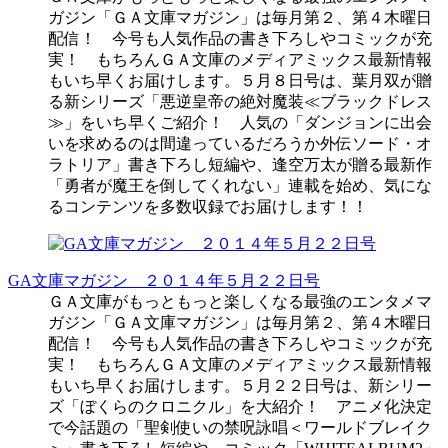
ガジン「ＧＡ文庫マガジン」は毎月第２、第４木曜日
配信！ 今号も人気作品の書き下ろしやコミックが充
実！ もちろんＧＡ文庫のメディアミックス最新情報
もいち早くお届けします。５月８日号は、葉月双が贈
る新シリーズ「悪逆皇帝の絶対魔装≪ブラックドレス
≫」をいち早くご紹介！ 人気の「ダンジョンに出会
いを求めるのは間違っているだろうか外伝ソード・オ
ラトリア」書き下ろし短編や、逢空万太が贈る最新作
「勇者が魔王を倒してくれない」連載を始め、気にな
るコンテンツを多数収録でお届けします！！
GA文庫マガジン ２０１４年５月２２日号
ＧＡ文庫がもっともっと楽しくなる最強のエンタメマ
ガジン「ＧＡ文庫マガジン」は毎月第２、第４木曜日
配信！ 今号も人気作品の書き下ろしやコミックが充
実！ もちろんＧＡ文庫のメディアミックス最新情報
もいち早くお届けします。５月２２日号は、新シリー
ズ「ぼくらのクロニクル」を大紹介！ アニメ化決定
で今話題の「聖剣使いの禁呪詠唱＜ワールドブレイク