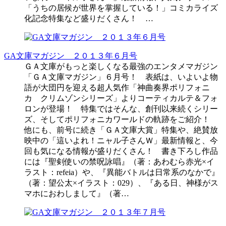
「うちの居候が世界を掌握している！」コミカライズ
化記念特集など盛りだくさん！ …
GA文庫マガジン ２０１３年６月号
ＧＡ文庫がもっと楽しくなる最強のエンタメマガジン
「ＧＡ文庫マガジン」６月号！ 表紙は、いよいよ物
語が大団円を迎える超人気作「神曲奏界ポリフォニ
カ クリムゾンシリーズ」よりコーティカルテ＆フォ
ロンが登場！ 特集ではそんな、創刊以来続くシリー
ズ、そしてポリフォニカワールドの軌跡をご紹介！
他にも、前号に続き「ＧＡ文庫大賞」特集や、絶賛放
映中の「這いよれ！ニャル子さんＷ」最新情報と、今
回も気になる情報が盛りだくさん！ 書き下ろし作品
には『聖剣使いの禁呪詠唱』（著：あわむら赤光×イ
ラスト：refeia）や、『異能バトルは日常系のなかで』
（著：望公太×イラスト：029）、『ある日、神様がス
マホにおわしまして』（著…