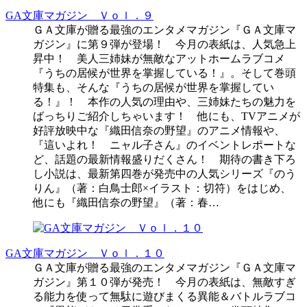
GA文庫マガジン Ｖｏｌ．９
ＧＡ文庫が贈る最強のエンタメマガジン『ＧＡ文庫マ
ガジン』に第９弾が登場！ 今月の表紙は、人気急上
昇中！ 美人三姉妹が無敵なアットホームラブコメ
『うちの居候が世界を掌握している！』。そして巻頭
特集も、そんな『うちの居候が世界を掌握してい
る！』！ 本作の人気の理由や、三姉妹たちの魅力を
ばっちりご紹介しちゃいます！ 他にも、TVアニメが
好評放映中な『織田信奈の野望』のアニメ情報や、
『這いよれ！ ニャル子さん』のイベントレポートな
ど、話題の最新情報盛りだくさん！ 期待の書き下ろ
し小説は、最新第四巻が発売中の人気シリーズ『のう
りん』（著：白鳥士郎×イラスト：切符）をはじめ、
他にも『織田信奈の野望』（著：春…
GA文庫マガジン Ｖｏｌ．１０
ＧＡ文庫が贈る最強のエンタメマガジン『ＧＡ文庫マ
ガジン』第１０弾が発売！ 今月の表紙は、無敵すぎ
る能力を使って無駄に遊びまくる異能＆バトルラブコ