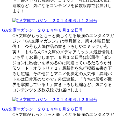
＞」書き下ろし短編や、コミック「WHITEALBUM2」
連載など、気になるコンテンツを多数収録でお届けし
ます！！
GA文庫マガジン ２０１４年６月１２日号
GA文庫がもっともっと楽しくなる最強のエンタメマガ
ジン「GA文庫マガジン」は毎月第２、第４木曜日配
信！ 今号も人気作品の書き下ろしやコミックが充
実！ もちろんGA文庫のメディアミックス最新情報も
いち早くお届けします。６月１２日号は話題作「ダン
ジョンに出会いを求めるのは間違っているだろうか外
伝ソード・オラトリア２」最新作を先行掲載＆書き下
ろし短編。その他にもアニメ化決定の人気作「異能バ
トルは日常系のなかで」外伝連載、「うちの居候が世
界を掌握している！」書き下ろし短編など、気になる
コンテンツを多数収録でお届けします！！
GA文庫マガジン ２０１４年６月２６日号
GA文庫がもっともっと楽しくなる最強のエンタメマガ