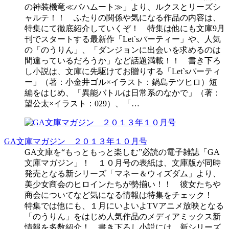
の神装機竜≪バハムート≫」より、ルクスとリーズシ
ャルテ！！ ふたりの関係や気になる作品の内容は、
特集にて徹底紹介していくぞ！ 特集は他にも文庫9月
刊でスタートする最新作「Let`sパーティー」や、人気
の「のうりん」、「ダンジョンに出会いを求めるのは
間違っているだろうか」など話題満載！！ 書き下ろ
し小説は、文庫に先駆けてお贈りする「Let`sパーティ
ー」（著：小金井ゴル×イラスト：鍋島テツヒロ）短
編をはじめ、「異能バトルは日常系のなかで」（著：
望公太×イラスト：029）、「…
GA文庫マガジン ２０１３年１０月号
GA文庫を“もっともっと楽しむ”必読の電子雑誌「GA
文庫マガジン」！ １０月号の表紙は、文庫版が同時
発売となる新シリーズ「マネー＆ウィズダム」より、
美少女商会のヒロインたちが勢揃い！！ 彼女たちや
商会についてなど気になる情報は特集をチェック！
特集では他にも、１月にいよいよTVアニメ放映となる
「のうりん」をはじめ人気作品のメディアミックス新
情報を多数紹介！ 書き下ろし小説には、新シリーズ