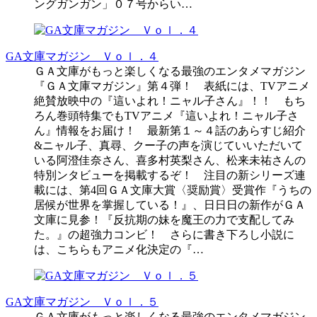
ングガンガン」０７号からい…
GA文庫マガジン Ｖｏｌ．４
ＧＡ文庫がもっと楽しくなる最強のエンタメマガジン
『ＧＡ文庫マガジン』第４弾！ 表紙には、TVアニメ
絶賛放映中の『這いよれ！ニャル子さん』！！ もち
ろん巻頭特集でもTVアニメ『這いよれ！ニャル子さ
ん』情報をお届け！ 最新第１～４話のあらすじ紹介
&ニャル子、真尋、クー子の声を演じていいただいて
いる阿澄佳奈さん、喜多村英梨さん、松来未祐さんの
特別ンタビューを掲載するぞ！ 注目の新シリーズ連
載には、第4回ＧＡ文庫大賞〈奨励賞〉受賞作『うちの
居候が世界を掌握している！』、日日日の新作がＧＡ
文庫に見参！『反抗期の妹を魔王の力で支配してみ
た。』の超強力コンビ！ さらに書き下ろし小説に
は、こちらもアニメ化決定の『…
GA文庫マガジン Ｖｏｌ．５
ＧＡ文庫がもっと楽しくなる最強のエンタメマガジン