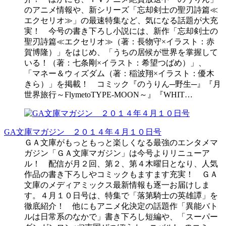
のアニメ情報や、新シリーズ「忘却剣士の聖刃詩篇≪
エクセリオ≫」の最速特集など、気になる話題が大充
実！ 今号の書き下ろし小説には、新作「忘却剣士の
聖刃詩篇≪エクセリオ≫（著：長物守×イラスト：赤
賀博隆）」をはじめ、「うちの居候が世界を掌握して
いる！（著：七条剛×イラスト：希望つばめ）」、
「マネー＆ウィズダム（著：稲波翔×イラスト：優木
きら）」を掲載！ コミック『のうりん─野生─』『月
世界旅行～FlymetoTYPE-MOON～』『WHIT…
GA文庫マガジン ２０１４年４月１０日号
ＧＡ文庫がもっともっと楽しくなる最強のエンタメマ
ガジン「ＧＡ文庫マガジン」は今号よりリニューア
ル！ 配信が月２回、第２、第４木曜日となり、人気
作品の書き下ろしやコミックもますます充実！ ＧＡ
文庫のメディアミックス最新情報も逐一お届けしま
す。４月１０日号は、特集で「落第騎士の英雄譚」を
徹底紹介！ 他にもアニメ化決定の話題作「異能バト
ルは日常系のなかで」書き下ろし短編や、「スーパー