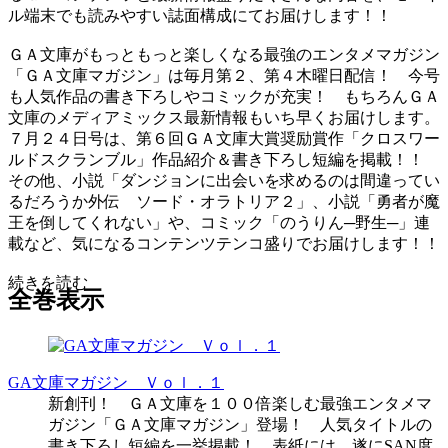
ル端末でも読みやすい誌面構成にてお届けします！！
ＧＡ文庫がもっともっと楽しくなる最強のエンタメマガジン
「ＧＡ文庫マガジン」は毎月第２、第４木曜日配信！ 今号
も人気作品の書き下ろしやコミックが充実！ もちろんＧＡ
文庫のメディアミックス最新情報もいち早くお届けします。
７月２４日号は、第６回ＧＡ文庫大賞奨励賞作「クロスワー
ルドスクランブル」作品紹介＆書き下ろし短編を掲載！！
その他、小説「ダンジョンに出会いを求めるのは間違ってい
るだろうか外伝 ソード・オラトリア２」、小説「勇者が魔
王を倒してくれない」や、コミック「のうりん─野生─」連
載など、気になるコンテンツテンコ盛りでお届けします！！
続きを読む
全巻表示
GA文庫マガジン Ｖｏｌ．１
新創刊！ ＧＡ文庫を１００倍楽しむ最強エンタメマ
ガジン「ＧＡ文庫マガジン」登場！ 人気タイトルの
書き下ろし短編を一挙掲載！ 表紙には、遂にSAN度