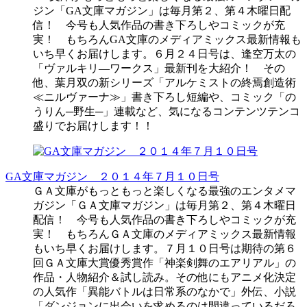
ジン「GA文庫マガジン」は毎月第２、第４木曜日配
信！ 今号も人気作品の書き下ろしやコミックが充
実！ もちろんGA文庫のメディアミックス最新情報も
いち早くお届けします。６月２４日号は、逢空万太の
「ヴァルキリ―ワークス」最新刊を大紹介！ その
他、葉月双の新シリーズ「アルケミストの終焉創造術
≪ニルヴァーナ≫」書き下ろし短編や、コミック「の
うりん─野生─」連載など、気になるコンテンツテンコ
盛りでお届けします！！
GA文庫マガジン ２０１４年７月１０日号
ＧＡ文庫がもっともっと楽しくなる最強のエンタメマ
ガジン「ＧＡ文庫マガジン」は毎月第２、第４木曜日
配信！ 今号も人気作品の書き下ろしやコミックが充
実！ もちろんＧＡ文庫のメディアミックス最新情報
もいち早くお届けします。７月１０日号は期待の第６
回ＧＡ文庫大賞優秀賞作「神楽剣舞のエアリアル」の
作品・人物紹介＆試し読み。その他にもアニメ化決定
の人気作「異能バトルは日常系のなかで」外伝、小説
「ダンジョンに出会いを求めるのは間違っているだろ