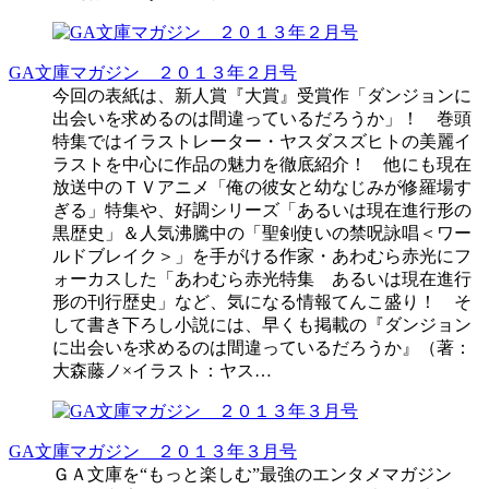
GA文庫マガジン ２０１３年２月号
今回の表紙は、新人賞『大賞』受賞作「ダンジョンに
出会いを求めるのは間違っているだろうか」！ 巻頭
特集ではイラストレーター・ヤスダスズヒトの美麗イ
ラストを中心に作品の魅力を徹底紹介！ 他にも現在
放送中のＴＶアニメ「俺の彼女と幼なじみが修羅場す
ぎる」特集や、好調シリーズ「あるいは現在進行形の
黒歴史」＆人気沸騰中の「聖剣使いの禁呪詠唱＜ワー
ルドブレイク＞」を手がける作家・あわむら赤光にフ
ォーカスした「あわむら赤光特集 あるいは現在進行
形の刊行歴史」など、気になる情報てんこ盛り！ そ
して書き下ろし小説には、早くも掲載の『ダンジョン
に出会いを求めるのは間違っているだろうか』（著：
大森藤ノ×イラスト：ヤス…
GA文庫マガジン ２０１３年３月号
ＧＡ文庫を“もっと楽しむ”最強のエンタメマガジン