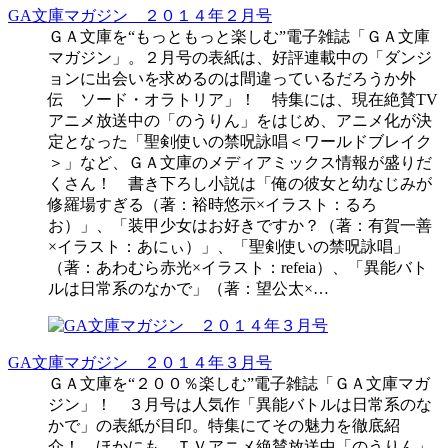
GA文庫マガジン ２０１４年２月号
ＧＡ文庫を“もっともっと楽しむ”電子雑誌「ＧＡ文庫
マガジン」。２月号の表紙は、好評連載中の「ダンジ
ョンに出会いを求めるのは間違っているだろうか外
伝 ソード・オラトリア」！ 特集には、現在絶賛TV
アニメ放送中の「のうりん」をはじめ、アニメ化が決
定となった「聖剣使いの禁呪詠唱＜ワールドブレイク
＞」など、ＧＡ文庫のメディアミックス情報が盛りだ
くさん！ 書き下ろし小説は「俺の彼女と幼なじみが
修羅場すぎる（著：裕時悠示×イラスト：るろ
お）」、「装甲少女はお好きですか？（著：有賀一善
×イラスト：あにぃ）」、「聖剣使いの禁呪詠唱」
（著：あわむら赤光×イラスト：refeia）、「異能バト
ルは日常系のなかで」（著：望公太×…
GA文庫マガジン ２０１４年３月号
ＧＡ文庫を“２００％楽しむ”電子雑誌「ＧＡ文庫マガ
ジン」！ ３月号は人気作「異能バトルは日常系のな
かで」の表紙が目印。特集にてその魅力を徹底紹
介！ ほかにも、ＴＶアニメ絶賛放送中「のうりん」