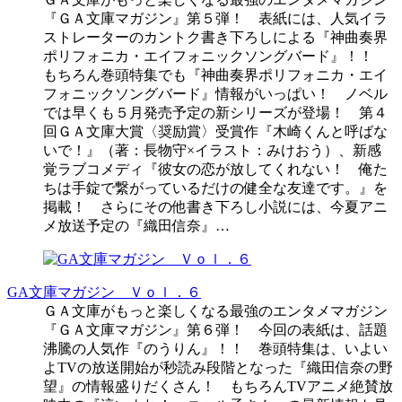
『ＧＡ文庫マガジン』第５弾！ 表紙には、人気イラ
ストレーターのカントク書き下ろしによる『神曲奏界
ポリフォニカ・エイフォニックソングバード』！！
もちろん巻頭特集でも『神曲奏界ポリフォニカ・エイ
フォニックソングバード』情報がいっぱい！ ノベル
では早くも５月発売予定の新シリーズが登場！ 第４
回ＧＡ文庫大賞〈奨励賞〉受賞作『木崎くんと呼ばな
いで！』（著：長物守×イラスト：みけおう）、新感
覚ラブコメディ『彼女の恋が放してくれない！ 俺た
ちは手錠で繋がっているだけの健全な友達です。』を
掲載！ さらにその他書き下ろし小説には、今夏アニ
メ放送予定の『織田信奈』…
GA文庫マガジン Ｖｏｌ．６
ＧＡ文庫がもっと楽しくなる最強のエンタメマガジン
『ＧＡ文庫マガジン』第６弾！ 今回の表紙は、話題
沸騰の人気作『のうりん』！！ 巻頭特集は、いよい
よTVの放送開始が秒読み段階となった『織田信奈の野
望』の情報盛りだくさん！ もちろんTVアニメ絶賛放