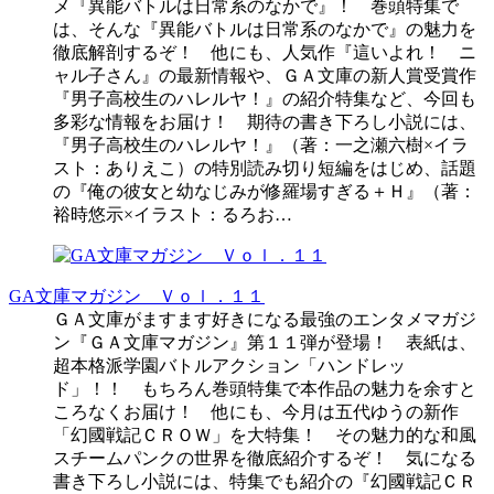
メ『異能バトルは日常系のなかで』！ 巻頭特集で
は、そんな『異能バトルは日常系のなかで』の魅力を
徹底解剖するぞ！ 他にも、人気作『這いよれ！ ニ
ャル子さん』の最新情報や、ＧＡ文庫の新人賞受賞作
『男子高校生のハレルヤ！』の紹介特集など、今回も
多彩な情報をお届け！ 期待の書き下ろし小説には、
『男子高校生のハレルヤ！』（著：一之瀬六樹×イラ
スト：ありえこ）の特別読み切り短編をはじめ、話題
の『俺の彼女と幼なじみが修羅場すぎる＋Ｈ』（著：
裕時悠示×イラスト：るろお…
GA文庫マガジン Ｖｏｌ．１１
ＧＡ文庫がますます好きになる最強のエンタメマガジ
ン『ＧＡ文庫マガジン』第１１弾が登場！ 表紙は、
超本格派学園バトルアクション「ハンドレッ
ド」！！ もちろん巻頭特集で本作品の魅力を余すと
ころなくお届け！ 他にも、今月は五代ゆうの新作
「幻國戦記ＣＲＯＷ」を大特集！ その魅力的な和風
スチームパンクの世界を徹底紹介するぞ！ 気になる
書き下ろし小説には、特集でも紹介の『幻國戦記ＣＲ