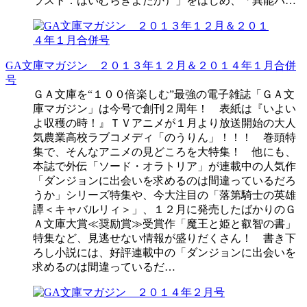
ラスト：はいむらきよたか）」をはじめ、「異能バ…
GA文庫マガジン ２０１３年１２月＆２０１４年１月合併
号
ＧＡ文庫を“１００倍楽しむ”最強の電子雑誌「ＧＡ文
庫マガジン」は今号で創刊２周年！ 表紙は『いよい
よ収穫の時！』ＴＶアニメが１月より放送開始の大人
気農業高校ラブコメディ「のうりん」！！！ 巻頭特
集で、そんなアニメの見どころを大特集！ 他にも、
本誌で外伝「ソード・オラトリア」が連載中の人気作
「ダンジョンに出会いを求めるのは間違っているだろ
うか」シリーズ特集や、今大注目の「落第騎士の英雄
譚＜キャバルリィ＞」、１２月に発売したばかりのＧ
Ａ文庫大賞≪奨励賞≫受賞作「魔王と姫と叡智の書」
特集など、見逃せない情報が盛りだくさん！ 書き下
ろし小説には、好評連載中の「ダンジョンに出会いを
求めるのは間違っているだ…