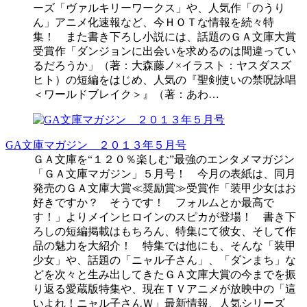
ーズ「ヴァルキリーワークス」や、人気作「のうり
ん」アニメ化速報など、今ＨＯＴな情報を続々特
集！ また書き下ろし小説には、話題のＧＡ文庫大賞
受賞作「ダンジョンに出会いを求めるのは間違ってい
るだろうか」（著：大森藤ノ×イラスト：ヤスダスズ
ヒト）の短編をはじめ、人気の『聖剣使いの禁呪詠唱
＜ワールドブレイク＞』（著：あわ…
GA文庫マガジン ２０１３年５月号
ＧＡ文庫を“１２０％楽しむ”最強のエンタメマガジン
「ＧＡ文庫マガジン」５月号！ 今月の表紙は、同月
発売のＧＡ文庫大賞≪奨励賞≫受賞作「装甲少女はお
好きですか？ そうです！ フォルムとか最高で
す！」よりメインヒロインのスピカが登場！ 書き下
ろしの短編掲載はもちろん、特集にて彼女、そして作
品の魅力を大紹介！ 特集では他にも、そんな「装甲
少女」や、話題の「ニャル子さん」、「ダンまち」な
どを次々と生み出してきたＧＡ文庫大賞の今までを振
り返る愛蔵版特集や、現在ＴＶアニメが放映中の「這
いよれ！ニャル子さんＷ」最新情報、人気シリーズ