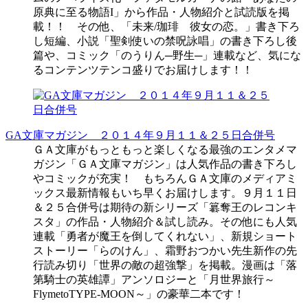
原典に至る物語I」から作品・人物紹介と試読版を掲
載！！ その他、「未来/珈琲 彼女の恋。」書き下ろ
し短編、小説「聖剣使いの禁呪詠唱」の書き下ろし後
篇や、コミック「のうりん─野生─」連載など、気にな
るコンテンツテンコ盛りでお届けします！！
GA文庫マガジン ２０１４年９月１１＆２５日合併号
ＧＡ文庫がもっともっと楽しくなる最強のエンタメマ
ガジン「ＧＡ文庫マガジン」は人気作品の書き下ろし
やコミックが充実！ もちろんＧＡ文庫のメディアミ
ックス最新情報もいち早くお届けします。９月１１日
＆２５合併号は期待の新シリーズ「簒奪王のレコンキ
スタ」の作品・人物紹介＆試し読み。その他にも人気
連載「勇者が魔王を倒してくれない」、新規ショート
ストーリー「らのけん」、霜野おつかい先生新作の先
行読み切り「世界の敵の超強撃」を掲載。漫画は「落
第騎士の英雄譚」アンソロジーと「月世界旅行～
FlymetoTYPE-MOON～」の豪華二本です！