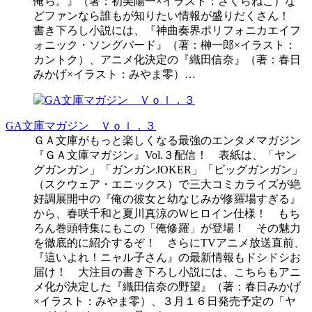
俺ら。』（著：初美陽一×イラスト：さくらねこ）な
どファンなら誰もが知りたい情報が盛りだくさん！
書き下ろし小説には、『神曲奏界ポリフォニカエイフ
ォニック・ソングバード』（著：榊一郎×イラスト：
カントク）、アニメ化決定の『織田信奈』（著：春日
みかげ×イラスト：みやま零）…
GA文庫マガジン Ｖｏｌ．３
ＧＡ文庫がもっと楽しくなる最強のエンタメマガジン
『ＧＡ文庫マガジン』Vol.３配信！ 表紙は、「ヤン
グガンガン」「ガンガンJOKER」「ビッグガンガン」
（スクウェア・エニックス）で三大コミカライズが絶
好調展開中の『俺の彼女と幼なじみが修羅場すぎる』
から、春咲千和と夏川真涼のWヒロイン仕様！ もち
ろん巻頭特集にもこの「俺修羅」が登場！ その魅力
を徹底的に紹介するぞ！ さらにTVアニメ放送直前、
『這いよれ！ニャル子さん』の最新情報もドシドシお
届け！ 大注目の書き下ろし小説には、こちらもアニ
メ化が決定した『織田信奈の野望』（著：春日みかげ
×イラスト：みやま零）、３月１６日発売予定の「ヤ