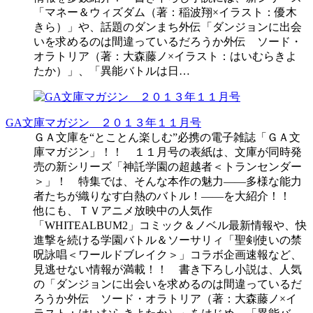
「マネー＆ウィズダム（著：稲波翔×イラスト：優木
きら）」や、話題のダンまち外伝「ダンジョンに出会
いを求めるのは間違っているだろうか外伝 ソード・
オラトリア（著：大森藤ノ×イラスト：はいむらきよ
たか）」、「異能バトルは日…
GA文庫マガジン ２０１３年１１月号
ＧＡ文庫を“とことん楽しむ”必携の電子雑誌「ＧＡ文
庫マガジン」！！ １１月号の表紙は、文庫が同時発
売の新シリーズ「神託学園の超越者＜トランセンダー
＞」！ 特集では、そんな本作の魅力――多様な能力
者たちが織りなす白熱のバトル！――を大紹介！！
他にも、ＴＶアニメ放映中の人気作
「WHITEALBUM2」コミック＆ノベル最新情報や、快
進撃を続ける学園バトル＆ソーサリィ「聖剣使いの禁
呪詠唱＜ワールドブレイク＞」コラボ企画速報など、
見逃せない情報が満載！！ 書き下ろし小説は、人気
の「ダンジョンに出会いを求めるのは間違っているだ
ろうか外伝 ソード・オラトリア（著：大森藤ノ×イ