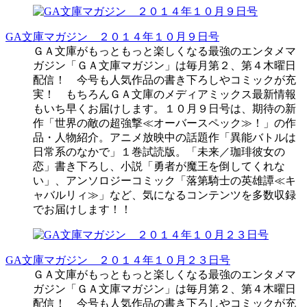
GA文庫マガジン ２０１４年１０月９日号
ＧＡ文庫がもっともっと楽しくなる最強のエンタメマ
ガジン「ＧＡ文庫マガジン」は毎月第２、第４木曜日
配信！ 今号も人気作品の書き下ろしやコミックが充
実！ もちろんＧＡ文庫のメディアミックス最新情報
もいち早くお届けします。１０月９日号は、期待の新
作「世界の敵の超強撃≪オーバースペック≫！」の作
品・人物紹介。アニメ放映中の話題作「異能バトルは
日常系のなかで」１巻試読版。「未来／珈琲彼女の
恋」書き下ろし、小説「勇者が魔王を倒してくれな
い」、アンソロジーコミック「落第騎士の英雄譚≪キ
ャバルリィ≫」など、気になるコンテンツを多数収録
でお届けします！！
GA文庫マガジン ２０１４年１０月２３日号
ＧＡ文庫がもっともっと楽しくなる最強のエンタメマ
ガジン「ＧＡ文庫マガジン」は毎月第２、第４木曜日
配信！ 今号も人気作品の書き下ろしやコミックが充