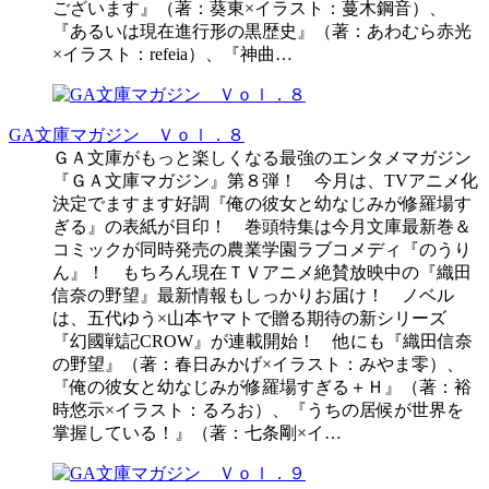
ございます』（著：葵東×イラスト：蔓木鋼音）、
『あるいは現在進行形の黒歴史』（著：あわむら赤光
×イラスト：refeia）、『神曲…
GA文庫マガジン Ｖｏｌ．８
ＧＡ文庫がもっと楽しくなる最強のエンタメマガジン
『ＧＡ文庫マガジン』第８弾！ 今月は、TVアニメ化
決定でますます好調『俺の彼女と幼なじみが修羅場す
ぎる』の表紙が目印！ 巻頭特集は今月文庫最新巻＆
コミックが同時発売の農業学園ラブコメディ『のうり
ん』！ もちろん現在ＴＶアニメ絶賛放映中の『織田
信奈の野望』最新情報もしっかりお届け！ ノベル
は、五代ゆう×山本ヤマトで贈る期待の新シリーズ
『幻國戦記CROW』が連載開始！ 他にも『織田信奈
の野望』（著：春日みかげ×イラスト：みやま零）、
『俺の彼女と幼なじみが修羅場すぎる＋Ｈ』（著：裕
時悠示×イラスト：るろお）、『うちの居候が世界を
掌握している！』（著：七条剛×イ…