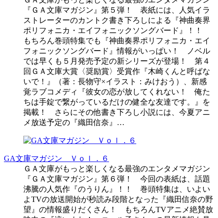
『ＧＡ文庫マガジン』第５弾！ 表紙には、人気イラ
ストレーターのカントク書き下ろしによる『神曲奏界
ポリフォニカ・エイフォニックソングバード』！！
もちろん巻頭特集でも『神曲奏界ポリフォニカ・エイ
フォニックソングバード』情報がいっぱい！ ノベル
では早くも５月発売予定の新シリーズが登場！ 第４
回ＧＡ文庫大賞〈奨励賞〉受賞作『木崎くんと呼ばな
いで！』（著：長物守×イラスト：みけおう）、新感
覚ラブコメディ『彼女の恋が放してくれない！ 俺た
ちは手錠で繋がっているだけの健全な友達です。』を
掲載！ さらにその他書き下ろし小説には、今夏アニ
メ放送予定の『織田信奈』…
GA文庫マガジン Ｖｏｌ．６
ＧＡ文庫がもっと楽しくなる最強のエンタメマガジン
『ＧＡ文庫マガジン』第６弾！ 今回の表紙は、話題
沸騰の人気作『のうりん』！！ 巻頭特集は、いよい
よTVの放送開始が秒読み段階となった『織田信奈の野
望』の情報盛りだくさん！ もちろんTVアニメ絶賛放