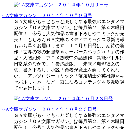
GA文庫マガジン ２０１４年１０月９日号
ＧＡ文庫がもっともっと楽しくなる最強のエンタメマ
ガジン「ＧＡ文庫マガジン」は毎月第２、第４木曜日
配信！ 今号も人気作品の書き下ろしやコミックが充
実！ もちろんＧＡ文庫のメディアミックス最新情報
もいち早くお届けします。１０月９日号は、期待の新
作「世界の敵の超強撃≪オーバースペック≫！」の作
品・人物紹介。アニメ放映中の話題作「異能バトルは
日常系のなかで」１巻試読版。「未来／珈琲彼女の
恋」書き下ろし、小説「勇者が魔王を倒してくれな
い」、アンソロジーコミック「落第騎士の英雄譚≪キ
ャバルリィ≫」など、気になるコンテンツを多数収録
でお届けします！！
GA文庫マガジン ２０１４年１０月２３日号
ＧＡ文庫がもっともっと楽しくなる最強のエンタメマ
ガジン「ＧＡ文庫マガジン」は毎月第２、第４木曜日
配信！ 今号も人気作品の書き下ろしやコミックが充