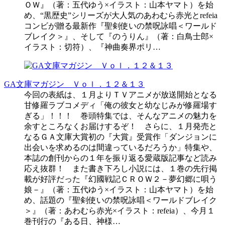
ＯＷ』（著：五代ゆう×イラスト：山本ヤマト）を始
め、“黒歴史”シリーズが大人気のあわむら赤光とrefeia
コンビが贈る最新作『聖剣使いの禁呪詠唱＜ワールド
ブレイク＞』、そして『のうりん』（著：白鳥士郎×
イラスト：切符）、『神曲奏界ポリ…
GA文庫マガジン Ｖｏｌ．１２＆１３
今回の表紙は、１月よりＴＶアニメが放送開始となる
甘修羅ラブコメディ「俺の彼女と幼なじみが修羅場す
ぎる」！！！ 巻頭特集では、そんなアニメの魅力を
余すところなくお届けするぞ！ さらに、１月発売と
なるＧＡ文庫大賞初の『大賞』受賞作「ダンジョンに
出会いを求めるのは間違っているだろうか」特集や、
本誌の創刊からの１年を振り返る愛蔵版記事など読み
応え抜群！ また書き下ろし小説には、１巻の先行掲
載が好評だった『幻國戦記ＣＲＯＷ２－夢幻郷に唄う
娘－』（著：五代ゆう×イラスト：山本ヤマト）を始
め、話題の『聖剣使いの禁呪詠唱＜ワールドブレイク
＞』（著：あわむら赤光×イラスト：refeia）、今月１
巻刊行の『ある日、神様…