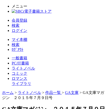
メニュー
会員登録
検索
ログイン
マイ本棚
検索
ﾛｸﾞｱｳﾄ
一般書籍
PC/IT書籍
ライトノベル
コミック
ロマンス
ライブラリ
ホーム
>
ライトノベル
>
作品一覧
>
GA文庫
> GA文庫マガ
ジン ２０１５年７月９日号