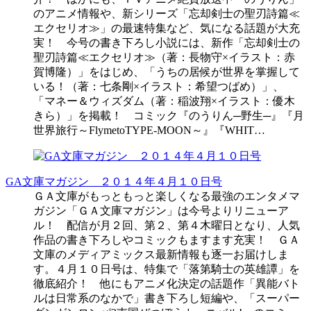
のアニメ情報や、新シリーズ「忘却剣士の聖刃詩篇≪
エクセリオ≫」の最速特集など、気になる話題が大充
実！ 今号の書き下ろし小説には、新作「忘却剣士の
聖刃詩篇≪エクセリオ≫（著：長物守×イラスト：赤
賀博隆）」をはじめ、「うちの居候が世界を掌握して
いる！（著：七条剛×イラスト：希望つばめ）」、
「マネー＆ウィズダム（著：稲波翔×イラスト：優木
きら）」を掲載！ コミック『のうりん─野生─』『月
世界旅行～FlymetoTYPE-MOON～』『WHIT…
GA文庫マガジン ２０１４年４月１０日号
ＧＡ文庫がもっともっと楽しくなる最強のエンタメマ
ガジン「ＧＡ文庫マガジン」は今号よりリニューア
ル！ 配信が月２回、第２、第４木曜日となり、人気
作品の書き下ろしやコミックもますます充実！ ＧＡ
文庫のメディアミックス最新情報も逐一お届けしま
す。４月１０日号は、特集で「落第騎士の英雄譚」を
徹底紹介！ 他にもアニメ化決定の話題作「異能バト
ルは日常系のなかで」書き下ろし短編や、「スーパー