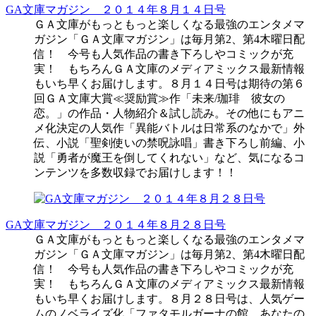
GA文庫マガジン ２０１４年８月１４日号
ＧＡ文庫がもっともっと楽しくなる最強のエンタメマ
ガジン「ＧＡ文庫マガジン」は毎月第2、第4木曜日配
信！ 今号も人気作品の書き下ろしやコミックが充
実！ もちろんＧＡ文庫のメディアミックス最新情報
もいち早くお届けします。８月１４日号は期待の第６
回ＧＡ文庫大賞≪奨励賞≫作「未来/珈琲 彼女の
恋。」の作品・人物紹介＆試し読み。その他にもアニ
メ化決定の人気作「異能バトルは日常系のなかで」外
伝、小説「聖剣使いの禁呪詠唱」書き下ろし前編、小
説「勇者が魔王を倒してくれない」など、気になるコ
ンテンツを多数収録でお届けします！！
GA文庫マガジン ２０１４年８月２８日号
ＧＡ文庫がもっともっと楽しくなる最強のエンタメマ
ガジン「ＧＡ文庫マガジン」は毎月第2、第4木曜日配
信！ 今号も人気作品の書き下ろしやコミックが充
実！ もちろんＧＡ文庫のメディアミックス最新情報
もいち早くお届けします。８月２８日号は、人気ゲー
ムのノベライズ化「ファタモルガーナの館 あなたの