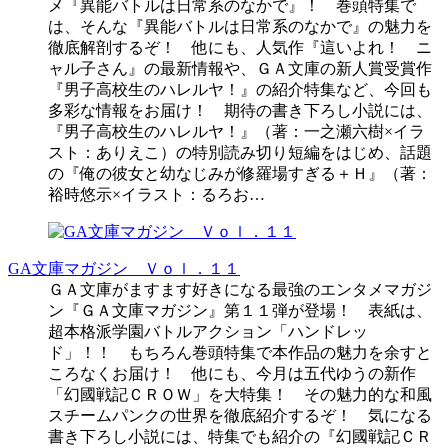
メ『異能バトルは日常系のなかで』！ 巻頭特集で
は、そんな『異能バトルは日常系のなかで』の魅力を
徹底解剖するぞ！ 他にも、人気作『這いよれ！ ニ
ャル子さん』の最新情報や、ＧＡ文庫の新人賞受賞作
『男子高校生のハレルヤ！』の紹介特集など、今回も
多彩な情報をお届け！ 期待の書き下ろし小説には、
『男子高校生のハレルヤ！』（著：一之瀬六樹×イラ
スト：ありえこ）の特別読み切り短編をはじめ、話題
の『俺の彼女と幼なじみが修羅場すぎる＋Ｈ』（著：
裕時悠示×イラスト：るろお…
GA文庫マガジン Ｖｏｌ．１１
ＧＡ文庫がますます好きになる最強のエンタメマガジ
ン『ＧＡ文庫マガジン』第１１弾が登場！ 表紙は、
超本格派学園バトルアクション「ハンドレッ
ド」！！ もちろん巻頭特集で本作品の魅力を余すと
ころなくお届け！ 他にも、今月は五代ゆうの新作
「幻國戦記ＣＲＯＷ」を大特集！ その魅力的な和風
スチームパンクの世界を徹底紹介するぞ！ 気になる
書き下ろし小説には、特集でも紹介の『幻國戦記ＣＲ