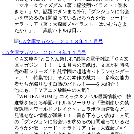
「マネー＆ウィズダム（著：稲波翔×イラスト：優木
きら）」や、話題のダンまち外伝「ダンジョンに出会
いを求めるのは間違っているだろうか外伝 ソード・
オラトリア（著：大森藤ノ×イラスト：はいむらきよ
たか）」、「異能バトルは日…
GA文庫マガジン ２０１３年１１月号
ＧＡ文庫を“とことん楽しむ”必携の電子雑誌「ＧＡ文
庫マガジン」！！ １１月号の表紙は、文庫が同時発
売の新シリーズ「神託学園の超越者＜トランセンダー
＞」！ 特集では、そんな本作の魅力――多様な能力
者たちが織りなす白熱のバトル！――を大紹介！！
他にも、ＴＶアニメ放映中の人気作
「WHITEALBUM2」コミック＆ノベル最新情報や、快
進撃を続ける学園バトル＆ソーサリィ「聖剣使いの禁
呪詠唱＜ワールドブレイク＞」コラボ企画速報など、
見逃せない情報が満載！！ 書き下ろし小説は、人気
の「ダンジョンに出会いを求めるのは間違っているだ
ろうか外伝 ソード・オラトリア（著：大森藤ノ×イ