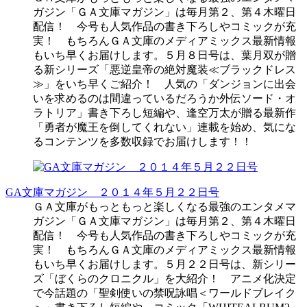
ガジン「ＧＡ文庫マガジン」は毎月第２、第４木曜日
配信！ 今号も人気作品の書き下ろしやコミックが充
実！ もちろんＧＡ文庫のメディアミックス最新情報
もいち早くお届けします。５月８日号は、葉月双が贈
る新シリーズ「悪逆皇帝の絶対魔装≪ブラックドレス
≫」をいち早くご紹介！ 人気の「ダンジョンに出会
いを求めるのは間違っているだろうか外伝ソード・オ
ラトリア」書き下ろし短編や、逢空万太が贈る最新作
「勇者が魔王を倒してくれない」連載を始め、気にな
るコンテンツを多数収録でお届けします！！
GA文庫マガジン ２０１４年５月２２日号
ＧＡ文庫がもっともっと楽しくなる最強のエンタメマ
ガジン「ＧＡ文庫マガジン」は毎月第２、第４木曜日
配信！ 今号も人気作品の書き下ろしやコミックが充
実！ もちろんＧＡ文庫のメディアミックス最新情報
もいち早くお届けします。５月２２日号は、新シリー
ズ「ぼくらのクロニクル」を大紹介！ アニメ化決定
で今話題の「聖剣使いの禁呪詠唱＜ワールドブレイク