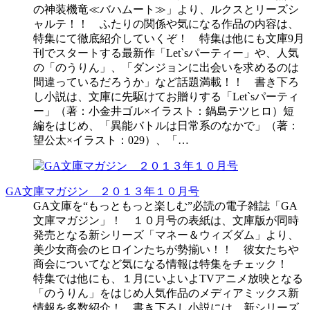
の神装機竜≪バハムート≫」より、ルクスとリーズシ
ャルテ！！ ふたりの関係や気になる作品の内容は、
特集にて徹底紹介していくぞ！ 特集は他にも文庫9月
刊でスタートする最新作「Let`sパーティー」や、人気
の「のうりん」、「ダンジョンに出会いを求めるのは
間違っているだろうか」など話題満載！！ 書き下ろ
し小説は、文庫に先駆けてお贈りする「Let`sパーティ
ー」（著：小金井ゴル×イラスト：鍋島テツヒロ）短
編をはじめ、「異能バトルは日常系のなかで」（著：
望公太×イラスト：029）、「…
GA文庫マガジン ２０１３年１０月号
GA文庫を“もっともっと楽しむ”必読の電子雑誌「GA
文庫マガジン」！ １０月号の表紙は、文庫版が同時
発売となる新シリーズ「マネー＆ウィズダム」より、
美少女商会のヒロインたちが勢揃い！！ 彼女たちや
商会についてなど気になる情報は特集をチェック！
特集では他にも、１月にいよいよTVアニメ放映となる
「のうりん」をはじめ人気作品のメディアミックス新
情報を多数紹介！ 書き下ろし小説には、新シリーズ