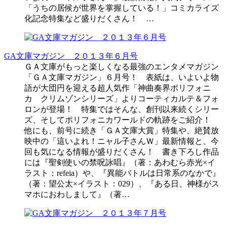
「うちの居候が世界を掌握している！」コミカライズ
化記念特集など盛りだくさん！ …
GA文庫マガジン ２０１３年６月号
ＧＡ文庫がもっと楽しくなる最強のエンタメマガジン
「ＧＡ文庫マガジン」６月号！ 表紙は、いよいよ物
語が大団円を迎える超人気作「神曲奏界ポリフォニ
カ クリムゾンシリーズ」よりコーティカルテ＆フォ
ロンが登場！ 特集ではそんな、創刊以来続くシリー
ズ、そしてポリフォニカワールドの軌跡をご紹介！
他にも、前号に続き「ＧＡ文庫大賞」特集や、絶賛放
映中の「這いよれ！ニャル子さんＷ」最新情報と、今
回も気になる情報が盛りだくさん！ 書き下ろし作品
には『聖剣使いの禁呪詠唱』（著：あわむら赤光×イ
ラスト：refeia）や、『異能バトルは日常系のなかで』
（著：望公太×イラスト：029）、『ある日、神様がス
マホにおわしまして』（著…