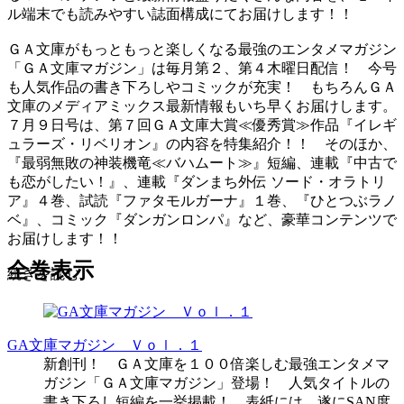
ル端末でも読みやすい誌面構成にてお届けします！！
ＧＡ文庫がもっともっと楽しくなる最強のエンタメマガジン
「ＧＡ文庫マガジン」は毎月第２、第４木曜日配信！ 今号
も人気作品の書き下ろしやコミックが充実！ もちろんＧＡ
文庫のメディアミックス最新情報もいち早くお届けします。
７月９日号は、第７回ＧＡ文庫大賞≪優秀賞≫作品『イレギ
ュラーズ・リベリオン』の内容を特集紹介！！ そのほか、
『最弱無敗の神装機竜≪バハムート≫』短編、連載『中古で
も恋がしたい！』、連載『ダンまち外伝 ソード・オラトリ
ア』４巻、試読『ファタモルガーナ』１巻、『ひとつぶラノ
ベ』、コミック『ダンガンロンパ』など、豪華コンテンツで
お届けします！！
全巻表示
続きを読む
GA文庫マガジン Ｖｏｌ．１
新創刊！ ＧＡ文庫を１００倍楽しむ最強エンタメマ
ガジン「ＧＡ文庫マガジン」登場！ 人気タイトルの
書き下ろし短編を一挙掲載！ 表紙には、遂にSAN度