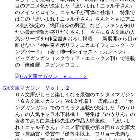
目のアニメ化が決定した『這いよれ！ニャル子さん』
のメインヒロイン、ニャル子が可憐に登場！ 特集で
はこの『這いよれ！ニャル子さん』さんとともにアニ
メ化が決定の「織田信奈の野望」など、ファンが知り
たい最新情報が盛りだくさん！ さらにＧＡ文庫の人
気シリーズを6作品書きおろし掲載！ 新展開から目が
離せない『神曲奏界ポリフォニカエイフォニック・ソ
ングバード』（著：榊一郎×イラスト：カントク）、
ビッグガンガン（スクウェア・エニックス刊）で連載
の「俺修羅」スピンオフコ…
GA文庫マガジン Ｖｏｌ．２
ＧＡ文庫がもっと楽しくなる最強のエンタメマガジン
『ＧＡ文庫マガジン』Vol.２登場！ 表紙には、『ヤ
ングガンガン』でのコミック連載が決定した『のうり
ん』の人気キャラ木下林檎！ 特集は『のうりん』の
著者である白鳥士郎先生の作品大特集他、『這いよ
れ！ニャル子さん』アニメ新情報や第３回ＧＡ文庫大
賞〈奨励賞〉受賞作『優等生以上、フリョー未満な、