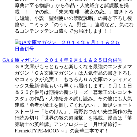
原典に至る物語I」から作品・人物紹介と試読版を掲
載！！ その他、「未来/珈琲 彼女の恋。」書き下ろ
し短編、小説「聖剣使いの禁呪詠唱」の書き下ろし後
篇や、コミック「のうりん─野生─」連載など、気にな
るコンテンツテンコ盛りでお届けします！！
GA文庫マガジン ２０１４年９月１１＆２５日合併号
ＧＡ文庫がもっともっと楽しくなる最強のエンタメマ
ガジン「ＧＡ文庫マガジン」は人気作品の書き下ろし
やコミックが充実！ もちろんＧＡ文庫のメディアミ
ックス最新情報もいち早くお届けします。９月１１日
＆２５合併号は期待の新シリーズ「簒奪王のレコンキ
スタ」の作品・人物紹介＆試し読み。その他にも人気
連載「勇者が魔王を倒してくれない」、新規ショート
ストーリー「らのけん」、霜野おつかい先生新作の先
行読み切り「世界の敵の超強撃」を掲載。漫画は「落
第騎士の英雄譚」アンソロジーと「月世界旅行～
FlymetoTYPE-MOON～」の豪華二本です！