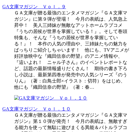
GA文庫マガジン Ｖｏｌ．９
ＧＡ文庫が贈る最強のエンタメマガジン『ＧＡ文庫マ
ガジン』に第９弾が登場！ 今月の表紙は、人気急上
昇中！ 美人三姉妹が無敵なアットホームラブコメ
『うちの居候が世界を掌握している！』。そして巻頭
特集も、そんな『うちの居候が世界を掌握してい
る！』！ 本作の人気の理由や、三姉妹たちの魅力を
ばっちりご紹介しちゃいます！ 他にも、TVアニメが
好評放映中な『織田信奈の野望』のアニメ情報や、
『這いよれ！ ニャル子さん』のイベントレポートな
ど、話題の最新情報盛りだくさん！ 期待の書き下ろ
し小説は、最新第四巻が発売中の人気シリーズ『のう
りん』（著：白鳥士郎×イラスト：切符）をはじめ、
他にも『織田信奈の野望』（著：春…
GA文庫マガジン Ｖｏｌ．１０
ＧＡ文庫が贈る最強のエンタメマガジン『ＧＡ文庫マ
ガジン』第１０弾が発売！ 今月の表紙は、無敵すぎ
る能力を使って無駄に遊びまくる異能＆バトルラブコ