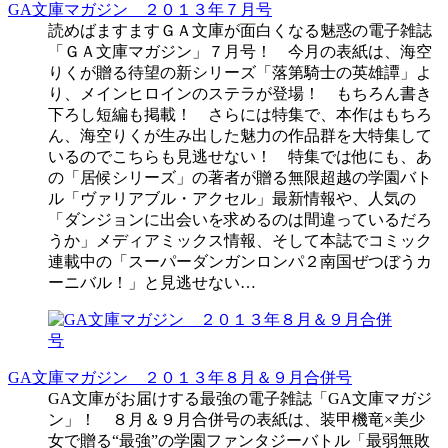
GA文庫マガジン ２０１３年７月号
読めばますますＧＡ文庫が面白くなる魅惑の電子雑誌
「ＧＡ文庫マガジン」７月号！ 今月の表紙は、海空
りくが贈る待望の新シリーズ「落第騎士の英雄譚」よ
り、メインヒロインのステラが登場！ もちろん書き
下ろし短編も掲載！ さらには特集で、本作はもちろ
ん、海空りくが生み出した魅力の作品群を大特集して
いるのでこちらも見逃せない！ 特集では他にも、あ
の「居候シリーズ」の著者が贈る無限超越の学園バト
ル「ヴァリアブル・アクセル」最新情報や、人気の
「ダンジョンに出会いを求めるのは間違っているだろ
うか」メディアミックス情報、そして本誌でコミック
連載中の「スーパーダンガンロンパ２南国ぜつぼうカ
ーニバル！」と見逃せない…
GA文庫マガジン ２０１３年８月＆９月合併号
GA文庫がお届けする最強の電子雑誌「GA文庫マガジ
ン」！ ８月＆９月合併号の表紙は、装甲機竜×美少
女で贈る“最強”の学園ファンタジーバトル「最弱無敗