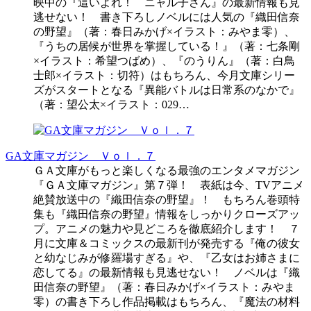
映中の『這いよれ！ ニャル子さん』の最新情報も見
逃せない！ 書き下ろしノベルには人気の『織田信奈
の野望』（著：春日みかげ×イラスト：みやま零）、
『うちの居候が世界を掌握している！』（著：七条剛
×イラスト：希望つばめ）、『のうりん』（著：白鳥
士郎×イラスト：切符）はもちろん、今月文庫シリー
ズがスタートとなる『異能バトルは日常系のなかで』
（著：望公太×イラスト：029…
GA文庫マガジン Ｖｏｌ．７
ＧＡ文庫がもっと楽しくなる最強のエンタメマガジン
『ＧＡ文庫マガジン』第７弾！ 表紙は今、TVアニメ
絶賛放送中の『織田信奈の野望』！ もちろん巻頭特
集も『織田信奈の野望』情報をしっかりクローズアッ
プ。アニメの魅力や見どころを徹底紹介します！ ７
月に文庫＆コミックスの最新刊が発売する『俺の彼女
と幼なじみが修羅場すぎる』や、『乙女はお姉さまに
恋してる』の最新情報も見逃せない！ ノベルは『織
田信奈の野望』（著：春日みかげ×イラスト：みやま
零）の書き下ろし作品掲載はもちろん、『魔法の材料