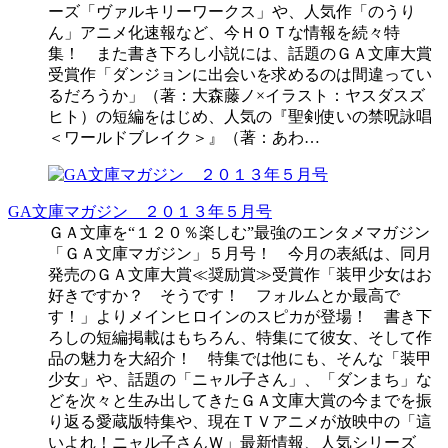
ーズ「ヴァルキリーワークス」や、人気作「のうり
ん」アニメ化速報など、今ＨＯＴな情報を続々特
集！ また書き下ろし小説には、話題のＧＡ文庫大賞
受賞作「ダンジョンに出会いを求めるのは間違ってい
るだろうか」（著：大森藤ノ×イラスト：ヤスダスズ
ヒト）の短編をはじめ、人気の『聖剣使いの禁呪詠唱
＜ワールドブレイク＞』（著：あわ…
GA文庫マガジン ２０１３年５月号
ＧＡ文庫を“１２０％楽しむ”最強のエンタメマガジン
「ＧＡ文庫マガジン」５月号！ 今月の表紙は、同月
発売のＧＡ文庫大賞≪奨励賞≫受賞作「装甲少女はお
好きですか？ そうです！ フォルムとか最高で
す！」よりメインヒロインのスピカが登場！ 書き下
ろしの短編掲載はもちろん、特集にて彼女、そして作
品の魅力を大紹介！ 特集では他にも、そんな「装甲
少女」や、話題の「ニャル子さん」、「ダンまち」な
どを次々と生み出してきたＧＡ文庫大賞の今までを振
り返る愛蔵版特集や、現在ＴＶアニメが放映中の「這
いよれ！ニャル子さんＷ」最新情報、人気シリーズ