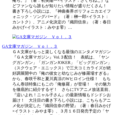
俺ら。』（著：初美陽一×イラスト：さくらねこ）な
どファンなら誰もが知りたい情報が盛りだくさん！
書き下ろし小説には、『神曲奏界ポリフォニカエイフ
ォニック・ソングバード』（著：榊一郎×イラスト：
カントク）、アニメ化決定の『織田信奈』（著：春日
みかげ×イラスト：みやま零）…
GA文庫マガジン Ｖｏｌ．３
ＧＡ文庫がもっと楽しくなる最強のエンタメマガジン
『ＧＡ文庫マガジン』Vol.３配信！ 表紙は、「ヤン
グガンガン」「ガンガンJOKER」「ビッグガンガン」
（スクウェア・エニックス）で三大コミカライズが絶
好調展開中の『俺の彼女と幼なじみが修羅場すぎる』
から、春咲千和と夏川真涼のWヒロイン仕様！ もち
ろん巻頭特集にもこの「俺修羅」が登場！ その魅力
を徹底的に紹介するぞ！ さらにTVアニメ放送直前、
『這いよれ！ニャル子さん』の最新情報もドシドシお
届け！ 大注目の書き下ろし小説には、こちらもアニ
メ化が決定した『織田信奈の野望』（著：春日みかげ
×イラスト：みやま零）、３月１６日発売予定の「ヤ