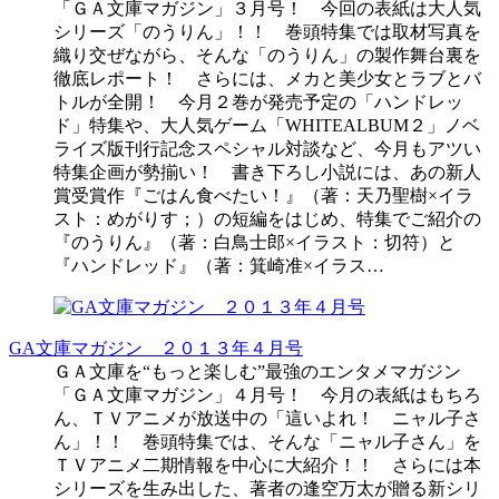
「ＧＡ文庫マガジン」３月号！ 今回の表紙は大人気
シリーズ「のうりん」！！ 巻頭特集では取材写真を
織り交ぜながら、そんな「のうりん」の製作舞台裏を
徹底レポート！ さらには、メカと美少女とラブとバ
トルが全開！ 今月２巻が発売予定の「ハンドレッ
ド」特集や、大人気ゲーム「WHITEALBUM２」ノベ
ライズ版刊行記念スペシャル対談など、今月もアツい
特集企画が勢揃い！ 書き下ろし小説には、あの新人
賞受賞作『ごはん食べたい！』（著：天乃聖樹×イラ
スト：めがりす；）の短編をはじめ、特集でご紹介の
『のうりん』（著：白鳥士郎×イラスト：切符）と
『ハンドレッド』（著：箕崎准×イラス…
GA文庫マガジン ２０１３年４月号
ＧＡ文庫を“もっと楽しむ”最強のエンタメマガジン
「ＧＡ文庫マガジン」４月号！ 今月の表紙はもちろ
ん、ＴＶアニメが放送中の「這いよれ！ ニャル子さ
ん」！！ 巻頭特集では、そんな「ニャル子さん」を
ＴＶアニメ二期情報を中心に大紹介！！ さらには本
シリーズを生み出した、著者の逢空万太が贈る新シリ