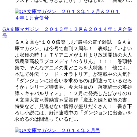
ラスト：はいむらきよたか）」をはじめ、「異能バ…
GA文庫マガジン ２０１３年１２月＆２０１４年１月合併
号
ＧＡ文庫を“１００倍楽しむ”最強の電子雑誌「ＧＡ文
庫マガジン」は今号で創刊２周年！ 表紙は『いよい
よ収穫の時！』ＴＶアニメが１月より放送開始の大人
気農業高校ラブコメディ「のうりん」！！！ 巻頭特
集で、そんなアニメの見どころを大特集！ 他にも、
本誌で外伝「ソード・オラトリア」が連載中の人気作
「ダンジョンに出会いを求めるのは間違っているだろ
うか」シリーズ特集や、今大注目の「落第騎士の英雄
譚＜キャバルリィ＞」、１２月に発売したばかりのＧ
Ａ文庫大賞≪奨励賞≫受賞作「魔王と姫と叡智の書」
特集など、見逃せない情報が盛りだくさん！ 書き下
ろし小説には、好評連載中の「ダンジョンに出会いを
求めるのは間違っているだ…