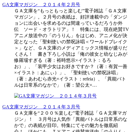
GA文庫マガジン ２０１４年２月号
ＧＡ文庫を“もっともっと楽しむ”電子雑誌「ＧＡ文庫
マガジン」。２月号の表紙は、好評連載中の「ダンジ
ョンに出会いを求めるのは間違っているだろうか外
伝 ソード・オラトリア」！ 特集には、現在絶賛TV
アニメ放送中の「のうりん」をはじめ、アニメ化が決
定となった「聖剣使いの禁呪詠唱＜ワールドブレイク
＞」など、ＧＡ文庫のメディアミックス情報が盛りだ
くさん！ 書き下ろし小説は「俺の彼女と幼なじみが
修羅場すぎる（著：裕時悠示×イラスト：るろ
お）」、「装甲少女はお好きですか？（著：有賀一善
×イラスト：あにぃ）」、「聖剣使いの禁呪詠唱」
（著：あわむら赤光×イラスト：refeia）、「異能バト
ルは日常系のなかで」（著：望公太×…
GA文庫マガジン ２０１４年３月号
ＧＡ文庫を“２００％楽しむ”電子雑誌「ＧＡ文庫マガ
ジン」！ ３月号は人気作「異能バトルは日常系のな
かで」の表紙が目印。特集にてその魅力を徹底紹
介！ ほかにも、ＴＶアニメ絶賛放送中「のうりん」