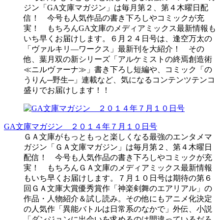
ジン「GA文庫マガジン」は毎月第２、第４木曜日配
信！ 今号も人気作品の書き下ろしやコミックが充
実！ もちろんGA文庫のメディアミックス最新情報も
いち早くお届けします。６月２４日号は、逢空万太の
「ヴァルキリ―ワークス」最新刊を大紹介！ その
他、葉月双の新シリーズ「アルケミストの終焉創造術
≪ニルヴァーナ≫」書き下ろし短編や、コミック「の
うりん─野生─」連載など、気になるコンテンツテンコ
盛りでお届けします！！
GA文庫マガジン ２０１４年７月１０日号
ＧＡ文庫がもっともっと楽しくなる最強のエンタメマ
ガジン「ＧＡ文庫マガジン」は毎月第２、第４木曜日
配信！ 今号も人気作品の書き下ろしやコミックが充
実！ もちろんＧＡ文庫のメディアミックス最新情報
もいち早くお届けします。７月１０日号は期待の第６
回ＧＡ文庫大賞優秀賞作「神楽剣舞のエアリアル」の
作品・人物紹介＆試し読み。その他にもアニメ化決定
の人気作「異能バトルは日常系のなかで」外伝、小説
「ダンジョンに出会いを求めるのは間違っているだろ