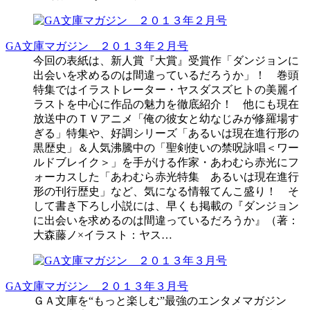
GA文庫マガジン ２０１３年２月号
今回の表紙は、新人賞『大賞』受賞作「ダンジョンに
出会いを求めるのは間違っているだろうか」！ 巻頭
特集ではイラストレーター・ヤスダスズヒトの美麗イ
ラストを中心に作品の魅力を徹底紹介！ 他にも現在
放送中のＴＶアニメ「俺の彼女と幼なじみが修羅場す
ぎる」特集や、好調シリーズ「あるいは現在進行形の
黒歴史」＆人気沸騰中の「聖剣使いの禁呪詠唱＜ワー
ルドブレイク＞」を手がける作家・あわむら赤光にフ
ォーカスした「あわむら赤光特集 あるいは現在進行
形の刊行歴史」など、気になる情報てんこ盛り！ そ
して書き下ろし小説には、早くも掲載の『ダンジョン
に出会いを求めるのは間違っているだろうか』（著：
大森藤ノ×イラスト：ヤス…
GA文庫マガジン ２０１３年３月号
ＧＡ文庫を“もっと楽しむ”最強のエンタメマガジン