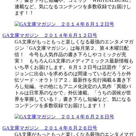
＞」書き下ろし短編や、コミック「WHITEALBUM2」
連載など、気になるコンテンツを多数収録でお届けし
ます！！
GA文庫マガジン ２０１４年６月１２日号
GA文庫がもっともっと楽しくなる最強のエンタメマガ
ジン「GA文庫マガジン」は毎月第２、第４木曜日配
信！ 今号も人気作品の書き下ろしやコミックが充
実！ もちろんGA文庫のメディアミックス最新情報も
いち早くお届けします。６月１２日号は話題作「ダン
ジョンに出会いを求めるのは間違っているだろうか外
伝ソード・オラトリア２」最新作を先行掲載＆書き下
ろし短編。その他にもアニメ化決定の人気作「異能バ
トルは日常系のなかで」外伝連載、「うちの居候が世
界を掌握している！」書き下ろし短編など、気になる
コンテンツを多数収録でお届けします！！
GA文庫マガジン ２０１４年６月２６日号
GA文庫がもっともっと楽しくなる最強のエンタメマガ