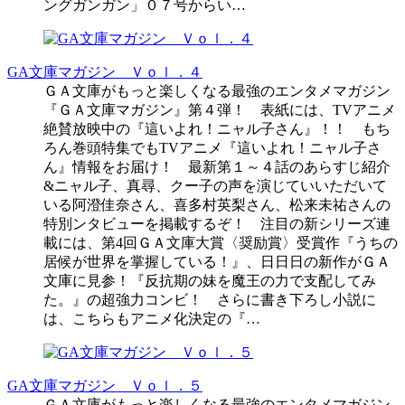
ングガンガン」０７号からい…
GA文庫マガジン Ｖｏｌ．４
ＧＡ文庫がもっと楽しくなる最強のエンタメマガジン
『ＧＡ文庫マガジン』第４弾！ 表紙には、TVアニメ
絶賛放映中の『這いよれ！ニャル子さん』！！ もち
ろん巻頭特集でもTVアニメ『這いよれ！ニャル子さ
ん』情報をお届け！ 最新第１～４話のあらすじ紹介
&ニャル子、真尋、クー子の声を演じていいただいて
いる阿澄佳奈さん、喜多村英梨さん、松来未祐さんの
特別ンタビューを掲載するぞ！ 注目の新シリーズ連
載には、第4回ＧＡ文庫大賞〈奨励賞〉受賞作『うちの
居候が世界を掌握している！』、日日日の新作がＧＡ
文庫に見参！『反抗期の妹を魔王の力で支配してみ
た。』の超強力コンビ！ さらに書き下ろし小説に
は、こちらもアニメ化決定の『…
GA文庫マガジン Ｖｏｌ．５
ＧＡ文庫がもっと楽しくなる最強のエンタメマガジン