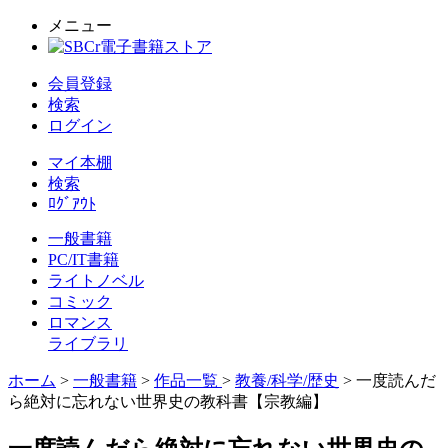
メニュー
会員登録
検索
ログイン
マイ本棚
検索
ﾛｸﾞｱｳﾄ
一般書籍
PC/IT書籍
ライトノベル
コミック
ロマンス
ライブラリ
ホーム
>
一般書籍
>
作品一覧
>
教養/科学/歴史
> 一度読んだ
ら絶対に忘れない世界史の教科書【宗教編】