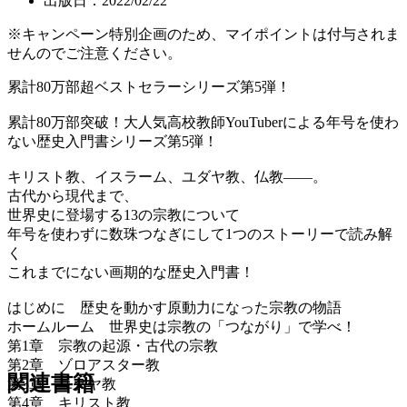
出版日：2022/02/22
※キャンペーン特別企画のため、マイポイントは付与されま
せんのでご注意ください。
累計80万部超ベストセラーシリーズ第5弾！
累計80万部突破！大人気高校教師YouTuberによる年号を使わ
ない歴史入門書シリーズ第5弾！
キリスト教、イスラーム、ユダヤ教、仏教――。
古代から現代まで、
世界史に登場する13の宗教について
年号を使わずに数珠つなぎにして1つのストーリーで読み解
く
これまでにない画期的な歴史入門書！
はじめに 歴史を動かす原動力になった宗教の物語
ホームルーム 世界史は宗教の「つながり」で学べ！
第1章 宗教の起源・古代の宗教
第2章 ゾロアスター教
関連書籍
第3章 ユダヤ教
第4章 キリスト教