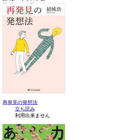
第5章 マニ教
第6章 イスラーム
第7章 ヒンドゥー教
第8章 ジャイナ教
第9章 仏教
第10章 シク教
第11章 儒教
第12章 道教
第13章 神道
おわりに
続きを読む
再発見の発想法
立ち読み
利用出来ません