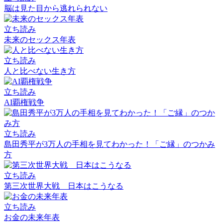
脳は見た目から逃れられない
立ち読み
未来のセックス年表
立ち読み
人と比べない生き方
立ち読み
AI覇権戦争
立ち読み
島田秀平が3万人の手相を見てわかった！「ご縁」のつかみ
方
立ち読み
第三次世界大戦 日本はこうなる
立ち読み
お金の未来年表