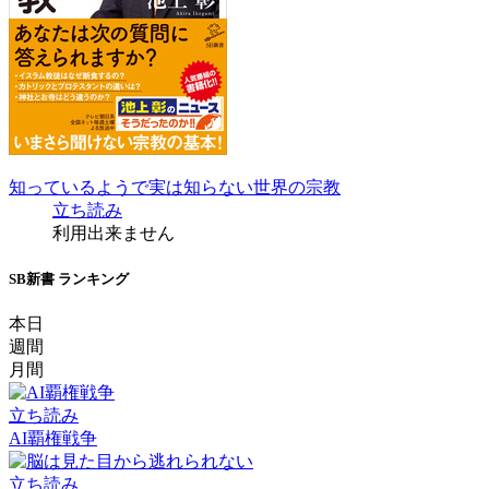
知っているようで実は知らない世界の宗教
立ち読み
利用出来ません
SB新書 ランキング
本日
週間
月間
立ち読み
AI覇権戦争
立ち読み