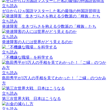
立ち読み
ゼロから12ヵ国語マスターした私の最強の外国語習得法
立ち読み
発達障害 生きづらさを抱える少数派の「種族」たち
立ち読み
発達障害の人には世界がどう見えるのか
立ち読み
「不機嫌な職場」を科学する
立ち読み
島田秀平が3万人の手相を見てわかった！「ご縁」のつかみ
方
立ち読み
第三次世界大戦 日本はこうなる
立ち読み