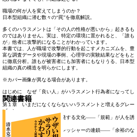
職場の何が人を変えてしまうのか？
日本型組織に潜む数々の“罠”を徹底解説。
多くのハラスメントは「その人の性格が悪いから」起きるも
のではありません。実は、特定の環境に置かれると、「誰も
が」他者に攻撃的になることがわかっています。
本書では、人が職場で攻撃的行動を起こすメカニズムを、豊
富な調査データや現場の事例、心理学の実験結果などをもと
に徹底分析。誰もが被害者にも加害者にもなりうる、日本型
組織の真の構造を明らかにします。
※カバー画像が異なる場合があります。
はじめに なぜ「良い人」がハラスメント行為者になってし
関連書籍
まうのか
第１章 いまだになくならないハラスメントと増えるグレー
ゾーン
第２章 ハラスメントを誘発する文化――「規範」が人を誘
導する
第３章 組織全体を覆うプレッシャーの連鎖――「余裕のな
さ」が職場をむしばむ