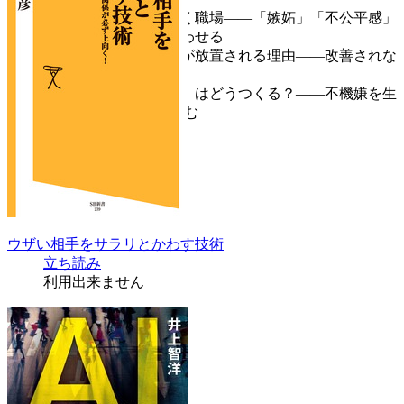
第４章 負の感情がうずまく職場――「嫉妬」「不公平感」
「孤独」が人を攻撃に向かわせる
第５章 「不機嫌な職場」が放置される理由――改善されな
い職場
第６章 「安心できる職場」はどうつくる？――不機嫌を生
まない組織づくり
続きを読む
ウザい相手をサラリとかわす技術
立ち読み
利用出来ません