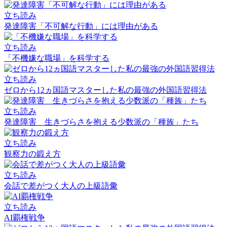
立ち読み
発達障害「不可解な行動」には理由がある
立ち読み
「不機嫌な職場」を科学する
立ち読み
ゼロから12ヵ国語マスターした私の最強の外国語習得法
立ち読み
発達障害 生きづらさを抱える少数派の「種族」たち
立ち読み
観察力の鍛え方
立ち読み
会話で差がつく大人の上級語彙
立ち読み
AI覇権戦争