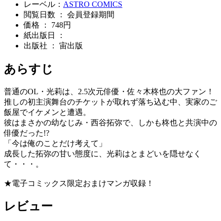
レーベル：
ASTRO COMICS
閲覧日数 ： 会員登録期間
価格 ： 748円
紙出版日 ：
出版社 ： 宙出版
あらすじ
普通のOL・光莉は、2.5次元俳優・佐々木柊也の大ファン！
推しの初主演舞台のチケットが取れず落ち込む中、実家のご
飯屋でイケメンと遭遇。
彼はまさかの幼なじみ・西谷拓弥で、しかも柊也と共演中の
俳優だった!?
「今は俺のことだけ考えて」
成長した拓弥の甘い態度に、光莉はとまどいを隠せなく
て・・・。
★電子コミックス限定おまけマンガ収録！
レビュー