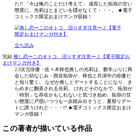
た!? 「今は俺のことだけ考えて」 成長した拓弥の甘い
態度に、光莉はとまどいを隠せなくて・・・。 ★電子
コミックス限定おまけマンガ収録！
立ち読み
完結
推し恋〜このオトコ、沼りすぎ注意〜 2 【電子限定お
まけマンガ付き】
2.5次元俳優・佐々木柊也推しの光莉は、数年ぶりに再
会した幼なじみ・西谷拓弥が、柊也と共演中の俳優だ
と知り驚く。 なぜか推しとデートすることになり、き
らめきに翻弄される光莉。 けれどそのなかで、拓弥が
「特別」な存在かもしれないと気づき始め、拓弥の甘
い態度に戸惑いつつも一歩踏み出そうと、夏祭りデー
トに誘うけれど・・・!? ★電子コミックス限定おまけ
マンガ収録！
この著者が描いている作品