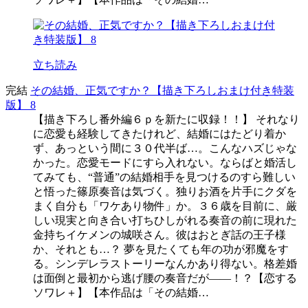
立ち読み
完結
その結婚、正気ですか？【描き下ろしおまけ付き特装
版】 8
【描き下ろし番外編６ｐを新たに収録！！】 それなり
に恋愛も経験してきたけれど、結婚にはたどり着か
ず、あっという間に３０代半ば…。こんなハズじゃな
かった。恋愛モードにすら入れない。ならばと婚活し
てみても、“普通”の結婚相手を見つけるのすら難しい
と悟った篠原奏音は気づく。独りお酒を片手にクダを
まく自分も「ワケあり物件」か。３６歳を目前に、厳
しい現実と向き合い打ちひしがれる奏音の前に現れた
金持ちイケメンの城咲さん。彼はおとぎ話の王子様
か、それとも…？ 夢を見たくても年の功が邪魔をす
る。シンデレラストーリーなんかあり得ない。格差婚
は面倒と最初から逃げ腰の奏音だが――！？【恋する
ソワレ＋】【本作品は「その結婚…