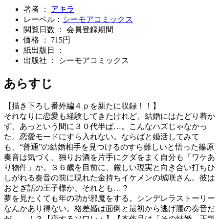
著者 ：
アキラ
レーベル：
シーモアコミックス
閲覧日数 ： 会員登録期間
価格 ： 715円
紙出版日 ：
出版社 ： シーモアコミックス
あらすじ
【描き下ろし番外編４ｐを新たに収録！！】
それなりに恋愛も経験してきたけれど、結婚にはたどり着か
ず、あっという間に３０代半ば…。こんなハズじゃなかっ
た。恋愛モードにすら入れない。ならばと婚活してみて
も、“普通”の結婚相手を見つけるのすら難しいと悟った篠原
奏音は気づく。独りお酒を片手にクダをまく自分も「ワケあ
り物件」か。３６歳を目前に、厳しい現実と向き合い打ちひ
しがれる奏音の前に現れた金持ちイケメンの城咲さん。彼は
おとぎ話の王子様か、それとも…？
夢を見たくても年の功が邪魔をする。シンデレラストーリー
なんかあり得ない。格差婚は面倒と最初から逃げ腰の奏音だ
が――！？【恋するソワレ＋】【本作品は「その結婚、正気