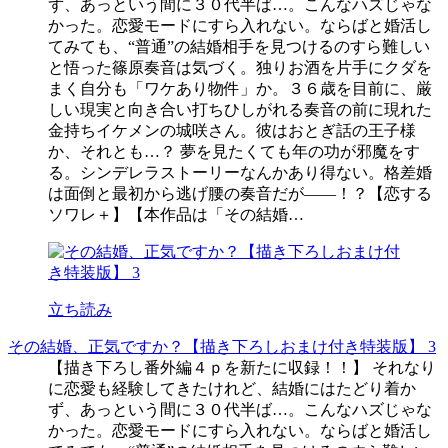
ず、あっという間に３０代半ば…。こんなハズじゃな
かった。恋愛モードにすら入れない。ならばと婚活し
てみても、“普通”の結婚相手を見つけるのすら難しい
と悟った篠原奏音は気づく。独りお酒を片手にクダを
まく自分も「ワケあり物件」か。３６歳を目前に、厳
しい現実と向き合い打ちひしがれる奏音の前に現れた
金持ちイケメンの城咲さん。彼はおとぎ話の王子様
か、それとも…？ 夢を見たくても年の功が邪魔をす
る。シンデレラストーリーなんかあり得ない。格差婚
は面倒と最初から逃げ腰の奏音だが――！？【恋する
ソワレ＋】【本作品は「その結婚…
立ち読み
その結婚、正気ですか？【描き下ろしおまけ付き特装版】 3
【描き下ろし番外編４ｐを新たに収録！！】 それなり
に恋愛も経験してきたけれど、結婚にはたどり着か
ず、あっという間に３０代半ば…。こんなハズじゃな
かった。恋愛モードにすら入れない。ならばと婚活し