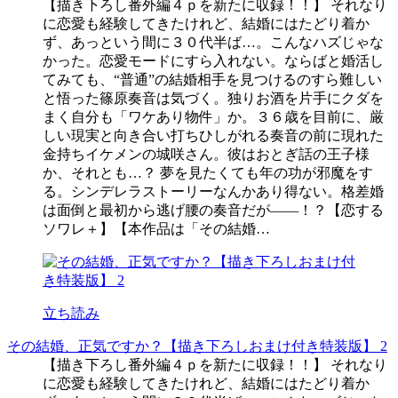
【描き下ろし番外編４ｐを新たに収録！！】 それなり
に恋愛も経験してきたけれど、結婚にはたどり着か
ず、あっという間に３０代半ば…。こんなハズじゃな
かった。恋愛モードにすら入れない。ならばと婚活し
てみても、“普通”の結婚相手を見つけるのすら難しい
と悟った篠原奏音は気づく。独りお酒を片手にクダを
まく自分も「ワケあり物件」か。３６歳を目前に、厳
しい現実と向き合い打ちひしがれる奏音の前に現れた
金持ちイケメンの城咲さん。彼はおとぎ話の王子様
か、それとも…？ 夢を見たくても年の功が邪魔をす
る。シンデレラストーリーなんかあり得ない。格差婚
は面倒と最初から逃げ腰の奏音だが――！？【恋する
ソワレ＋】【本作品は「その結婚…
立ち読み
その結婚、正気ですか？【描き下ろしおまけ付き特装版】 2
【描き下ろし番外編４ｐを新たに収録！！】 それなり
に恋愛も経験してきたけれど、結婚にはたどり着か