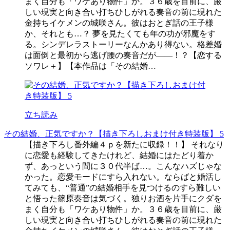
まく自分も「ワケあり物件」か。３６歳を目前に、厳
しい現実と向き合い打ちひしがれる奏音の前に現れた
金持ちイケメンの城咲さん。彼はおとぎ話の王子様
か、それとも…？ 夢を見たくても年の功が邪魔をす
る。シンデレラストーリーなんかあり得ない。格差婚
は面倒と最初から逃げ腰の奏音だが――！？【恋する
ソワレ＋】【本作品は「その結婚…
立ち読み
その結婚、正気ですか？【描き下ろしおまけ付き特装版】 5
【描き下ろし番外編４ｐを新たに収録！！】 それなり
に恋愛も経験してきたけれど、結婚にはたどり着か
ず、あっという間に３０代半ば…。こんなハズじゃな
かった。恋愛モードにすら入れない。ならばと婚活し
てみても、“普通”の結婚相手を見つけるのすら難しい
と悟った篠原奏音は気づく。独りお酒を片手にクダを
まく自分も「ワケあり物件」か。３６歳を目前に、厳
しい現実と向き合い打ちひしがれる奏音の前に現れた