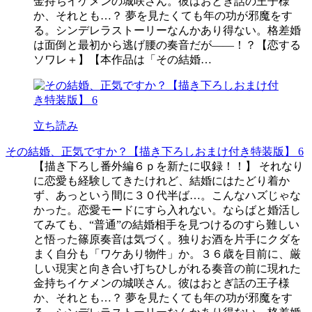
金持ちイケメンの城咲さん。彼はおとぎ話の王子様
か、それとも…？ 夢を見たくても年の功が邪魔をす
る。シンデレラストーリーなんかあり得ない。格差婚
は面倒と最初から逃げ腰の奏音だが――！？【恋する
ソワレ＋】【本作品は「その結婚…
立ち読み
その結婚、正気ですか？【描き下ろしおまけ付き特装版】 6
【描き下ろし番外編６ｐを新たに収録！！】 それなり
に恋愛も経験してきたけれど、結婚にはたどり着か
ず、あっという間に３０代半ば…。こんなハズじゃな
かった。恋愛モードにすら入れない。ならばと婚活し
てみても、“普通”の結婚相手を見つけるのすら難しい
と悟った篠原奏音は気づく。独りお酒を片手にクダを
まく自分も「ワケあり物件」か。３６歳を目前に、厳
しい現実と向き合い打ちひしがれる奏音の前に現れた
金持ちイケメンの城咲さん。彼はおとぎ話の王子様
か、それとも…？ 夢を見たくても年の功が邪魔をす