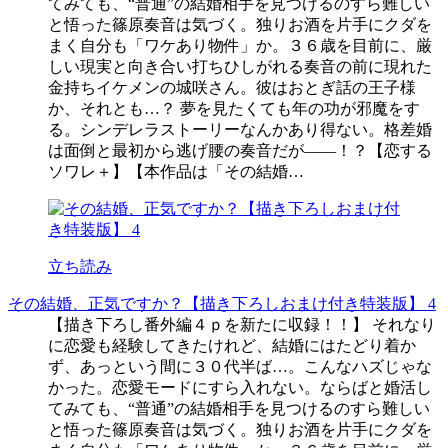
てみても、“普通”の結婚相手を見つけるのすら難しい
と悟った篠原奏音は気づく。独りお酒を片手にクダを
まく自分も「ワケあり物件」か。３６歳を目前に、厳
しい現実と向き合い打ちひしがれる奏音の前に現れた
金持ちイケメンの城咲さん。彼はおとぎ話の王子様
か、それとも…？ 夢を見たくても年の功が邪魔をす
る。シンデレラストーリーなんかあり得ない。格差婚
は面倒と最初から逃げ腰の奏音だが――！？【恋する
ソワレ＋】【本作品は「その結婚…
立ち読み
その結婚、正気ですか？【描き下ろしおまけ付き特装版】 4
【描き下ろし番外編４ｐを新たに収録！！】 それなり
に恋愛も経験してきたけれど、結婚にはたどり着か
ず、あっという間に３０代半ば…。こんなハズじゃな
かった。恋愛モードにすら入れない。ならばと婚活し
てみても、“普通”の結婚相手を見つけるのすら難しい
と悟った篠原奏音は気づく。独りお酒を片手にクダを