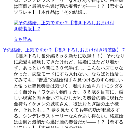
る。シンデレラストーリーなんかあり得ない。格差婚
は面倒と最初から逃げ腰の奏音だが――！？【恋する
ソワレ＋】【本作品は「その結婚…
立ち読み
その結婚、正気ですか？【描き下ろしおまけ付き特装版】 7
【描き下ろし番外編６ｐを新たに収録！！】 それなり
に恋愛も経験してきたけれど、結婚にはたどり着か
ず、あっという間に３０代半ば…。こんなハズじゃな
かった。恋愛モードにすら入れない。ならばと婚活し
てみても、“普通”の結婚相手を見つけるのすら難しい
と悟った篠原奏音は気づく。独りお酒を片手にクダを
まく自分も「ワケあり物件」か。３６歳を目前に、厳
しい現実と向き合い打ちひしがれる奏音の前に現れた
金持ちイケメンの城咲さん。彼はおとぎ話の王子様
か、それとも…？ 夢を見たくても年の功が邪魔をす
る。シンデレラストーリーなんかあり得ない。格差婚
は面倒と最初から逃げ腰の奏音だが――！？【恋する
ソワレ＋】【本作品は「その結婚…