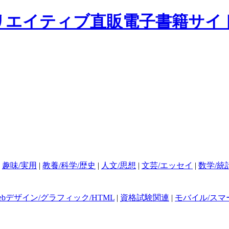
|
趣味/実用
|
教養/科学/歴史
|
人文/思想
|
文芸/エッセイ
|
数学/統
ebデザイン/グラフィック/HTML
|
資格試験関連
|
モバイル/スマ