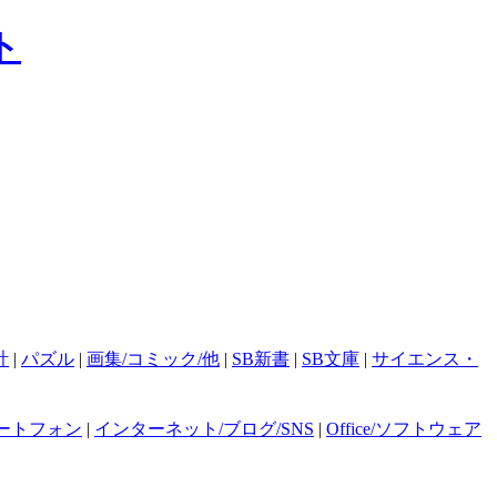
計
|
パズル
|
画集/コミック/他
|
SB新書
|
SB文庫
|
サイエンス・
ートフォン
|
インターネット/ブログ/SNS
|
Office/ソフトウェア