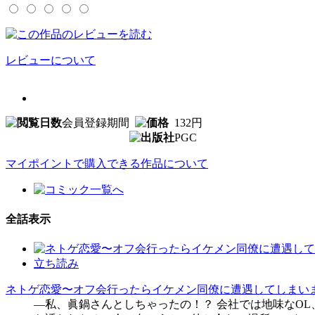
レビューについて
会員登録期間
132円
PGC
マイポイントで購入できる作品について
全話表示
立ち読み
ネトゲ恋愛〜オフ会行ったらイケメン同僚に遭遇してしまいま
―私、眞鍋さんとしちゃったの！？ 会社では地味なO