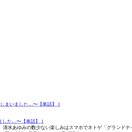
した…〜【単話】 1
L、清水あゆみの数少ない楽しみはスマホでネトゲ「グランドナ