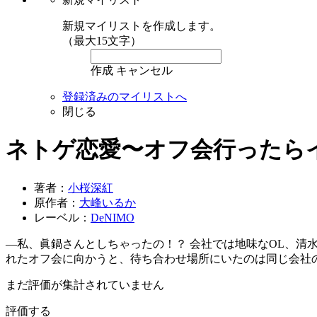
新規マイリストを作成します。
（最大15文字）
作成
キャンセル
登録済みのマイリストへ
閉じる
ネトゲ恋愛〜オフ会行ったら
著者：
小桜深紅
原作者：
大峰いるか
レーベル：
DeNIMO
―私、眞鍋さんとしちゃったの！？ 会社では地味なOL、清
れたオフ会に向かうと、待ち合わせ場所にいたのは同じ会社
まだ評価が集計されていません
評価する