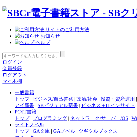
サイトのご利用方法
お知らせ
ヘルプ
ログイン
会員登録
ログアウト
マイ本棚
一般書籍
トップ
|
ビジネス/自己啓発
|
政治/社会
|
投資・資産運用
アイ新書
|
SBビジュアル新書
|
ビジネス＋ITインサイト
PC/IT書籍
トップ
|
プログラミング
|
ネットワーク/サーバー/OS
|
W
ライトノベル
トップ
|
GA文庫
|
GAノベル
|
ツギクルブックス