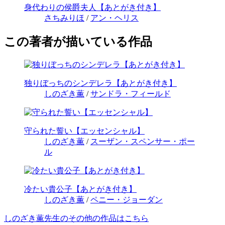
身代わりの侯爵夫人【あとがき付き】
さちみりほ
/
アン・ヘリス
この著者が描いている作品
独りぼっちのシンデレラ【あとがき付き】
しのざき薫
/
サンドラ・フィールド
守られた誓い【エッセンシャル】
しのざき薫
/
スーザン・スペンサー・ポー
ル
冷たい貴公子【あとがき付き】
しのざき薫
/
ペニー・ジョーダン
しのざき薫先生のその他の作品はこちら