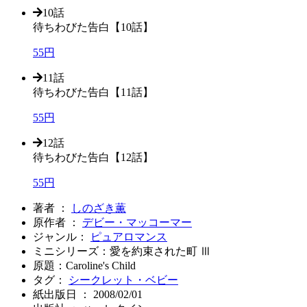
10話
待ちわびた告白【10話】
55円
11話
待ちわびた告白【11話】
55円
12話
待ちわびた告白【12話】
55円
著者 ：
しのざき薫
原作者 ：
デビー・マッコーマー
ジャンル：
ピュアロマンス
ミニシリーズ：愛を約束された町 Ⅲ
原題：Caroline's Child
タグ：
シークレット・ベビー
紙出版日 ： 2008/02/01