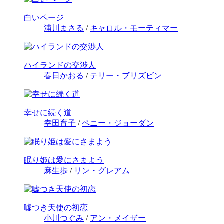
白いページ
浦川まさる
/
キャロル・モーティマー
ハイランドの交渉人
春日かおる
/
テリー・ブリズビン
幸せに続く道
幸田育子
/
ペニー・ジョーダン
眠り姫は愛にさまよう
麻生歩
/
リン・グレアム
嘘つき天使の初恋
小川つぐみ
/
アン・メイザー