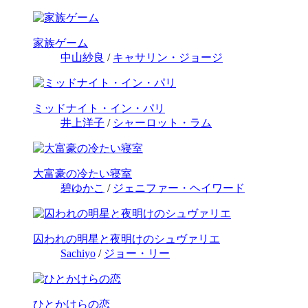
家族ゲーム
中山紗良
/
キャサリン・ジョージ
ミッドナイト・イン・パリ
井上洋子
/
シャーロット・ラム
大富豪の冷たい寝室
碧ゆかこ
/
ジェニファー・ヘイワード
囚われの明星と夜明けのシュヴァリエ
Sachiyo
/
ジョー・リー
ひとかけらの恋