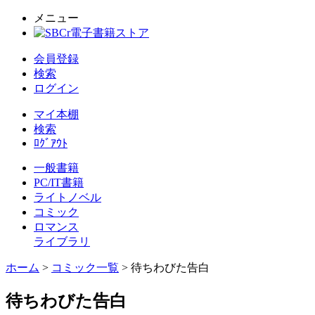
メニュー
会員登録
検索
ログイン
マイ本棚
検索
ﾛｸﾞｱｳﾄ
一般書籍
PC/IT書籍
ライトノベル
コミック
ロマンス
ライブラリ
ホーム
>
コミック一覧
> 待ちわびた告白
待ちわびた告白