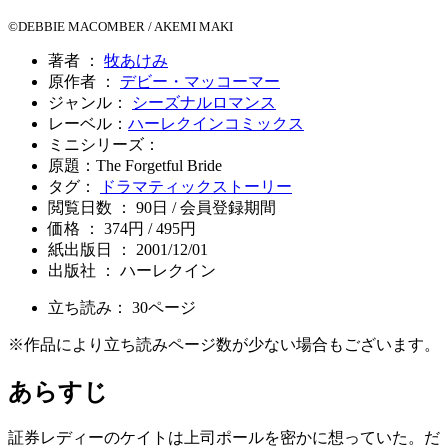
©DEBBIE MACOMBER / AKEMI MAKI
著者 ：
牧あけみ
原作者 ：
デビー・マッコーマー
ジャンル：
シーズナルロマンス
レーベル：
ハーレクインコミックス
ミニシリーズ：
原題：The Forgetful Bride
タグ：
ドラマティックストーリー
閲覧日数 ： 90日 / 会員登録期間
価格 ： 374円 / 495円
紙出版日 ： 2001/12/01
出版社 ： ハーレクイン
立ち読み：
30
ページ
※作品により立ち読みページ数が少ない場合もございます。
あらすじ
証券レディーのケイトは上司ポールを密かに想っていた。だ