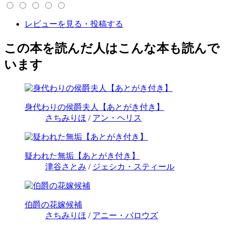
レビューを見る・投稿する
この本を読んだ人はこんな本も読んで
います
身代わりの侯爵夫人【あとがき付き】
さちみりほ
/
アン・ヘリス
疑われた無垢【あとがき付き】
津谷さとみ
/
ジェシカ・スティール
伯爵の花嫁候補
さちみりほ
/
アニー・バロウズ