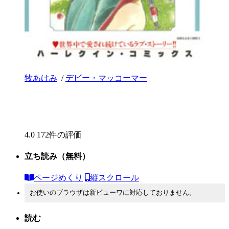
牧あけみ
/
デビー・マッコーマー
4.0
172件の評価
立ち読み
（無料）
ページめくり
縦スクロール
お使いのブラウザは新ビューワに対応しておりません。
読む