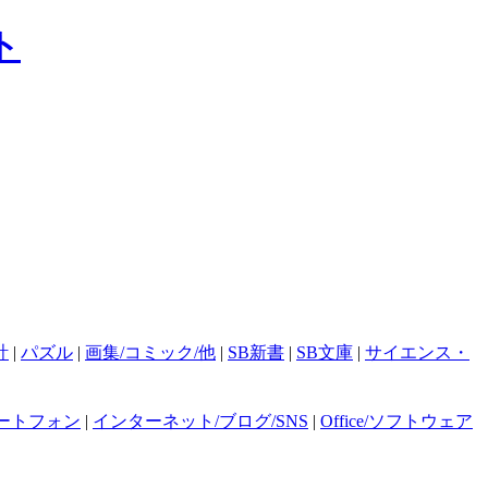
計
|
パズル
|
画集/コミック/他
|
SB新書
|
SB文庫
|
サイエンス・
ートフォン
|
インターネット/ブログ/SNS
|
Office/ソフトウェア