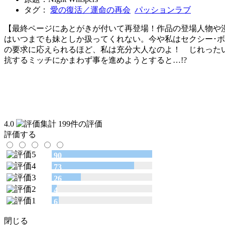
タグ：
愛の復活／運命の再会
パッションラブ
【最終ページにあとがきが付いて再登場！作品の登場人物や
はいつまでも妹としか扱ってくれない。今や私はセクシー･
の要求に応えられるほど、私は充分大人なのよ！ じれった
抗するミッチにかまわず事を進めようとすると…!?
4.0
199件の評価
評価する
90
73
26
4
6
閉じる