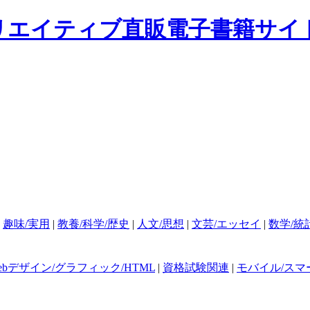
|
趣味/実用
|
教養/科学/歴史
|
人文/思想
|
文芸/エッセイ
|
数学/統
ebデザイン/グラフィック/HTML
|
資格試験関連
|
モバイル/スマ