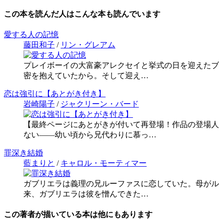
この本を読んだ人はこんな本も読んでいます
愛する人の記憶
藤田和子
/
リン・グレアム
プレイボーイの大富豪アレクセイと挙式の日を迎えたブ
密を抱えていたから。そして迎え…
恋は強引に【あとがき付き】
岩崎陽子
/
ジャクリーン・バード
【最終ページにあとがきが付いて再登場！作品の登場人
ない――幼い頃から兄代わりに慕っ…
罪深き結婚
藍まりと
/
キャロル・モーティマー
ガブリエラは義理の兄ルーファスに恋していた。母がル
来、ガブリエラは彼を憎んできた…
この著者が描いている本は他にもあります