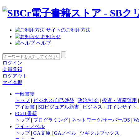
サイトのご利用方法
お知らせ
ヘルプ
ログイン
会員登録
ログアウト
マイ本棚
一般書籍
トップ
|
ビジネス/自己啓発
|
政治/社会
|
投資・資産運用
アイ新書
|
SBビジュアル新書
|
ビジネス＋ITインサイト
PC/IT書籍
トップ
|
プログラミング
|
ネットワーク/サーバー/OS
|
W
ライトノベル
トップ
|
GA文庫
|
GAノベル
|
ツギクルブックス