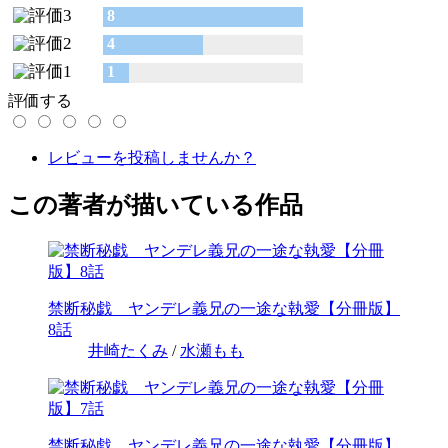
8
4
1
評価する
レビューを投稿しませんか？
この著者が描いている作品
禁断秘戯 ヤンデレ義兄の一途な執愛【分冊版】
8話
井崎たくみ
/
水瀬もも
禁断秘戯 ヤンデレ義兄の一途な執愛【分冊版】