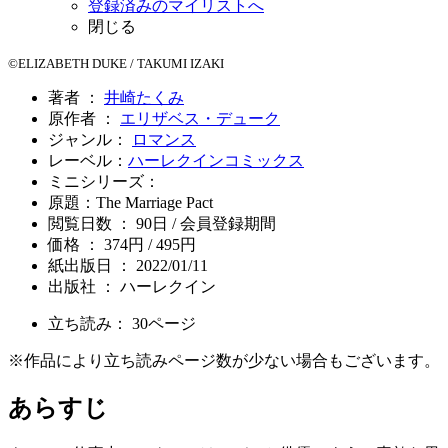
登録済みのマイリストへ
閉じる
©ELIZABETH DUKE / TAKUMI IZAKI
著者 ：
井崎たくみ
原作者 ：
エリザベス・デューク
ジャンル：
ロマンス
レーベル：
ハーレクインコミックス
ミニシリーズ：
原題：The Marriage Pact
閲覧日数 ： 90日 / 会員登録期間
価格 ： 374円 / 495円
紙出版日 ： 2022/01/11
出版社 ： ハーレクイン
立ち読み：
30
ページ
※作品により立ち読みページ数が少ない場合もございます。
あらすじ