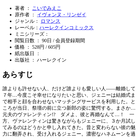
著者 ：
こいでみえこ
原作者 ：
イヴォンヌ・リンゼイ
ジャンル：
ロマンス
レーベル：
ハーレクインコミックス
ミニシリーズ：
閲覧日数 ： 90日 / 会員登録期間
価格 ： 528円 / 605円
紙出版日 ：
出版社 ： ハーレクイン
あらすじ
誰よりも許せない人、だけど誰よりも愛しい人――離婚して
７年…今度こそ幸せになりたいと思い、ジェニーは結婚式ま
で相手と顔を合わせないマッチングサービスを利用した。と
ころが当日、祭壇の前に立つ新郎の姿に驚愕する。まさか…
元夫のヴァレンティン!? ダメよ、彼と再婚なんて…！ 一
方、ヴァレンティンは驚きながらもジェニーに、３か月試し
てみるのはどうかと申し入れてきた。昔と変わらない彼の魅
力に翻弄され、受け入れるジェニー。濃密なハネムーンを過