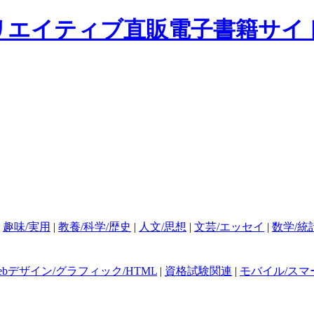
|
趣味/実用
|
教養/科学/歴史
|
人文/思想
|
文芸/エッセイ
|
数学/統
ebデザイン/グラフィック/HTML
|
資格試験関連
|
モバイル/スマ