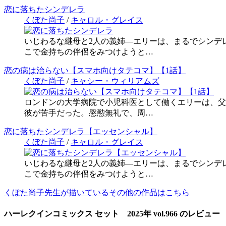
恋に落ちたシンデレラ
くぼた尚子
/
キャロル・グレイス
いじわるな継母と2人の義姉―エリーは、まるでシンデ
こで金持ちの伴侶をみつけようと…
恋の病は治らない【スマホ向けタテコマ】【1話】
くぼた尚子
/
キャシー・ウィリアムズ
ロンドンの大学病院で小児科医として働くエリーは、父
彼が苦手だった。慇懃無礼で、周…
恋に落ちたシンデレラ【エッセンシャル】
くぼた尚子
/
キャロル・グレイス
いじわるな継母と2人の義姉―エリーは、まるでシンデ
こで金持ちの伴侶をみつけようと…
くぼた尚子先生が描いているその他の作品はこちら
ハーレクインコミックス セット 2025年 vol.966 のレビュー