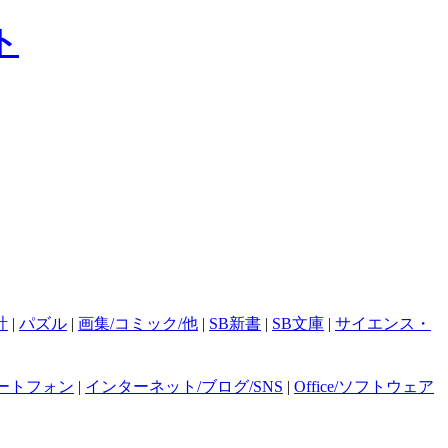
計
|
パズル
|
画集/コミック/他
|
SB新書
|
SB文庫
|
サイエンス・
ートフォン
|
インターネット/ブログ/SNS
|
Office/ソフトウェア