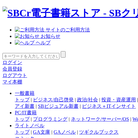
サイトのご利用方法
お知らせ
ヘルプ
ログイン
会員登録
ログアウト
マイ本棚
一般書籍
トップ
|
ビジネス/自己啓発
|
政治/社会
|
投資・資産運用
アイ新書
|
SBビジュアル新書
|
ビジネス＋ITインサイト
PC/IT書籍
トップ
|
プログラミング
|
ネットワーク/サーバー/OS
|
W
ライトノベル
トップ
|
GA文庫
|
GAノベル
|
ツギクルブックス