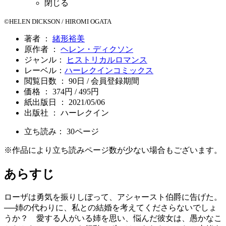
閉じる
©HELEN DICKSON / HIROMI OGATA
著者 ：
緒形裕美
原作者 ：
ヘレン・ディクソン
ジャンル：
ヒストリカルロマンス
レーベル：
ハーレクインコミックス
閲覧日数 ： 90日 / 会員登録期間
価格 ： 374円 / 495円
紙出版日 ： 2021/05/06
出版社 ： ハーレクイン
立ち読み：
30
ページ
※作品により立ち読みページ数が少ない場合もございます。
あらすじ
ローザは勇気を振りしぼって、アシャースト伯爵に告げた。
──姉の代わりに、私との結婚を考えてくださらないでしょ
うか？ 愛する人がいる姉を思い、悩んだ彼女は、愚かなこ