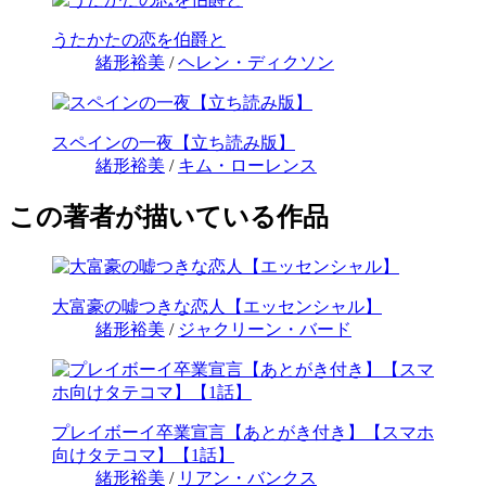
うたかたの恋を伯爵と
緒形裕美
/
ヘレン・ディクソン
スペインの一夜【立ち読み版】
緒形裕美
/
キム・ローレンス
この著者が描いている作品
大富豪の嘘つきな恋人【エッセンシャル】
緒形裕美
/
ジャクリーン・バード
プレイボーイ卒業宣言【あとがき付き】【スマホ
向けタテコマ】【1話】
緒形裕美
/
リアン・バンクス