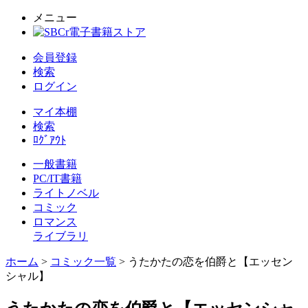
メニュー
会員登録
検索
ログイン
マイ本棚
検索
ﾛｸﾞｱｳﾄ
一般書籍
PC/IT書籍
ライトノベル
コミック
ロマンス
ライブラリ
ホーム
>
コミック一覧
> うたかたの恋を伯爵と【エッセン
シャル】