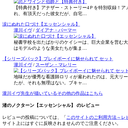
【特典付き】アナザー・ストーリー4Ｐを特別収録！ア
れ、有頂天だった彼女だが、自宅…
涙にぬれた口づけ【エッセンシャル】
瀧川イヴ
/
ダイアナ・パーマー
秘書学校を出たばかりのケイシーは、巨大企業を営む大
はモデルのような美女たちが集ま…
【シリーズパック】プレイボーイに魅せられて セット
瀧川イヴ
/
スーザン・マレリー
地味だが優秀な看護師ロリィが雇われたのは、元大リー
たが、それも無理はない。ブキャ…
瀧川イヴ先生が描いているその他の作品はこちら
渚のノクターン【エッセンシャル】 のレビュー
レビューの投稿については、「
このサイトのご利用方法～レ
サイト上にはすぐに反映されませんのでご注意ください。