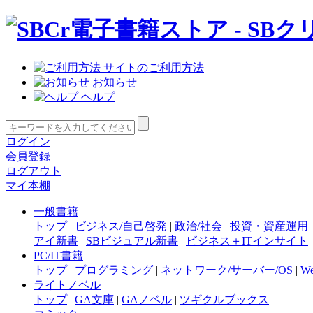
サイトのご利用方法
お知らせ
ヘルプ
ログイン
会員登録
ログアウト
マイ本棚
一般書籍
トップ
|
ビジネス/自己啓発
|
政治/社会
|
投資・資産運用
アイ新書
|
SBビジュアル新書
|
ビジネス＋ITインサイト
PC/IT書籍
トップ
|
プログラミング
|
ネットワーク/サーバー/OS
|
W
ライトノベル
トップ
|
GA文庫
|
GAノベル
|
ツギクルブックス