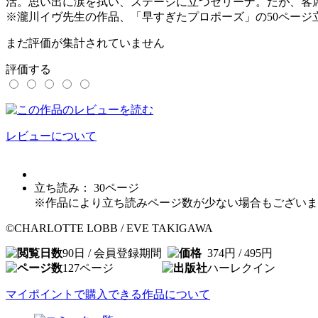
活。思い出に涙を拭い、ステージに立つセリーナ。だが、客
※瀧川イヴ先生の作品、「早すぎたプロポーズ」の50ページ
まだ評価が集計されていません
評価する
レビューについて
立ち読み：
30
ページ
※作品により立ち読みページ数が少ない場合もございま
©CHARLOTTE LOBB / EVE TAKIGAWA
90日 / 会員登録期間
374円 / 495円
127
ページ
ハーレクイン
マイポイントで購入できる作品について