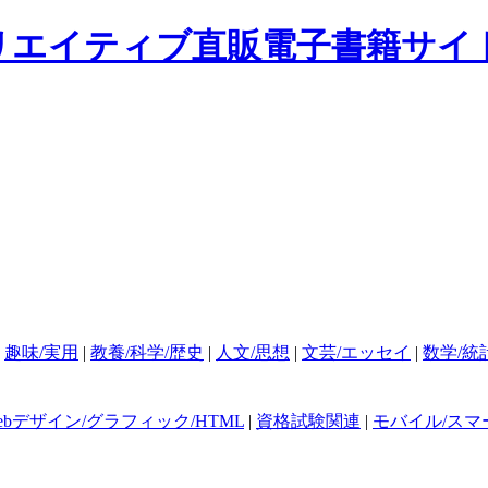
|
趣味/実用
|
教養/科学/歴史
|
人文/思想
|
文芸/エッセイ
|
数学/統
ebデザイン/グラフィック/HTML
|
資格試験関連
|
モバイル/スマ