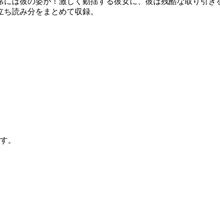
席には彼の姿が！激しく動揺する彼女に、彼は残酷な取り引き
立ち読み分をまとめて収録。
す。