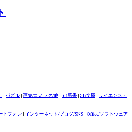
計
|
パズル
|
画集/コミック/他
|
SB新書
|
SB文庫
|
サイエンス・
ートフォン
|
インターネット/ブログ/SNS
|
Office/ソフトウェア