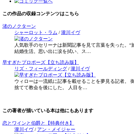
この作品の収録コンテンツはこちら
渚のノクターン
シャーロット・ラム
/
瀧川イヴ
人気歌手のセリーナは新聞記事を見て言葉を失った。“
結婚生活。思い出に涙を拭い、ス…
早すぎたプロポーズ【立ち読み版】
リズ・フィールディング
/
瀧川イヴ
ウィローは一流紙に記事を載せることを夢見る記者。 
捨てて教会を後にした。 人目を…
この著者が描いている本は他にもあります
恋とワインと伯爵と【特典付き】
瀧川イヴ
/
アン・メイジャー