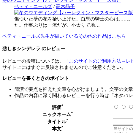
冬のウエディング【ハーレクイン・マスターピース版】
ベティ・ニールズ
/
高木晶子
傷ついた壁の花を拾い上げた、白馬の騎士の心は……。<
た。仕事ぶりは一流だが、小太りで地…
ベティ・ニールズ先生が描いているその他の作品はこちら
悲しきシンデレラ のレビュー
レビューの投稿については、「
このサイトのご利用方法～レ
サイト上にはすぐに反映されませんのでご注意ください。
レビューを書くときのポイント
簡潔で要点を抑えた文章を心がけましょう。文字の文章量
作品の内容に深く関わるレビューを行う時は「ネタバレ
*
評価
*
ニックネーム
*
タイトル
*
本文