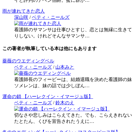
イと評判のデベン伯爵。蜜に群が…
雨が連れてきた恋人
深山咲
/
ベティ・ニールズ
看護師のサマンサは仕事ひとすじ、恋とは無縁に生きて
りしない。けれどそんなサマンサ…
この著者が執筆している本は他にもあります
薔薇のウエディングベル
ベティ・ニールズ
/
山本みと
看護師長のフィービーは、結婚退職を決めた看護師の妹
ソメレンは、妹の話では少しぼん…
運命の鎖 【ハーレクイン・イマージュ版】
ベティ・ニールズ
/
鈴木のえ
切なさや悲しみはこらえてきた。でも、こらえきれない涙
たとたん、くびを宣告されたうえに…