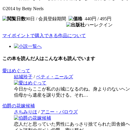
©2014 by Betty Neels
90日 / 会員登録期間
440円 / 495円
ハーレクイン
マイポイントで購入できる作品について
この本を読んだ人はこんな本も読んでいます
愛はめぐって
結城玲子
/
ベティ・ニールズ
今日からここが私のお城になるのね。身よりのないヘン
伯母から遺産を譲り受ける。それ…
伯爵の花嫁候補
さちみりほ
/
アニー・バロウズ
恋人だと思っていた男性にあっさり捨てられた田舎娘ヘ