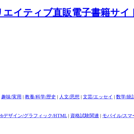
|
趣味/実用
|
教養/科学/歴史
|
人文/思想
|
文芸/エッセイ
|
数学/統
ebデザイン/グラフィック/HTML
|
資格試験関連
|
モバイル/スマ