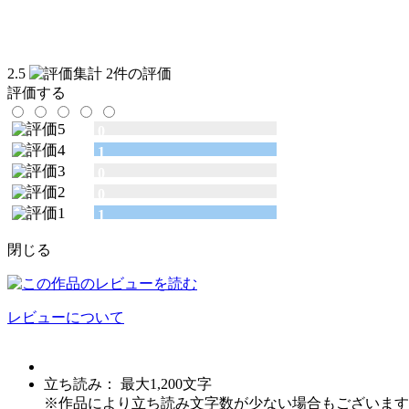
2.5
2件の評価
評価する
0
1
0
0
1
閉じる
レビューについて
立ち読み： 最大
1,200
文字
※作品により立ち読み文字数が少ない場合もございます