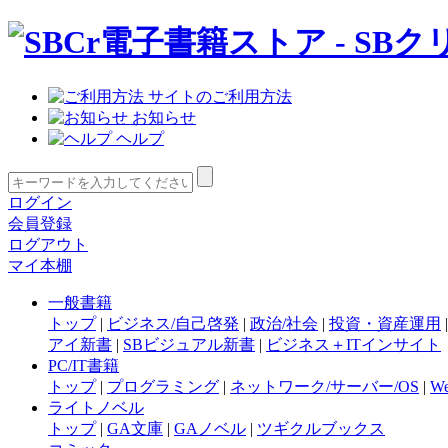
サイトのご利用方法
お知らせ
ヘルプ
ログイン
会員登録
ログアウト
マイ本棚
一般書籍
トップ
|
ビジネス/自己啓発
|
政治/社会
|
投資・資産運用
アイ新書
|
SBビジュアル新書
|
ビジネス＋ITインサイト
PC/IT書籍
トップ
|
プログラミング
|
ネットワーク/サーバー/OS
|
W
ライトノベル
トップ
|
GA文庫
|
GAノベル
|
ツギクルブックス