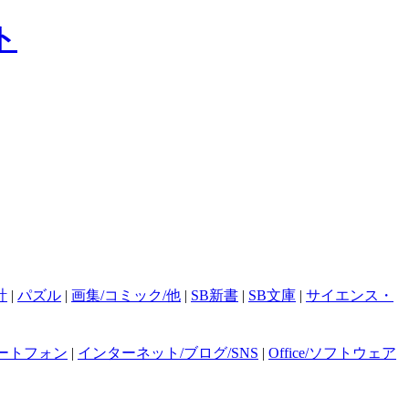
計
|
パズル
|
画集/コミック/他
|
SB新書
|
SB文庫
|
サイエンス・
ートフォン
|
インターネット/ブログ/SNS
|
Office/ソフトウェア