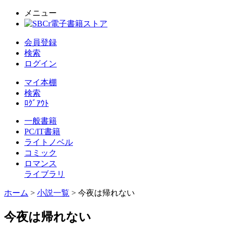
メニュー
会員登録
検索
ログイン
マイ本棚
検索
ﾛｸﾞｱｳﾄ
一般書籍
PC/IT書籍
ライトノベル
コミック
ロマンス
ライブラリ
ホーム
>
小説一覧
> 今夜は帰れない
今夜は帰れない