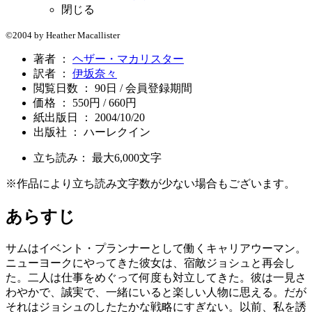
閉じる
©2004 by Heather Macallister
著者 ：
ヘザー・マカリスター
訳者 ：
伊坂奈々
閲覧日数 ： 90日 / 会員登録期間
価格 ： 550円 / 660円
紙出版日 ： 2004/10/20
出版社 ： ハーレクイン
立ち読み： 最大
6,000
文字
※作品により立ち読み文字数が少ない場合もございます。
あらすじ
サムはイベント・プランナーとして働くキャリアウーマン。
ニューヨークにやってきた彼女は、宿敵ジョシュと再会し
た。二人は仕事をめぐって何度も対立してきた。彼は一見さ
わやかで、誠実で、一緒にいると楽しい人物に思える。だが
それはジョシュのしたたかな戦略にすぎない。以前、私を誘