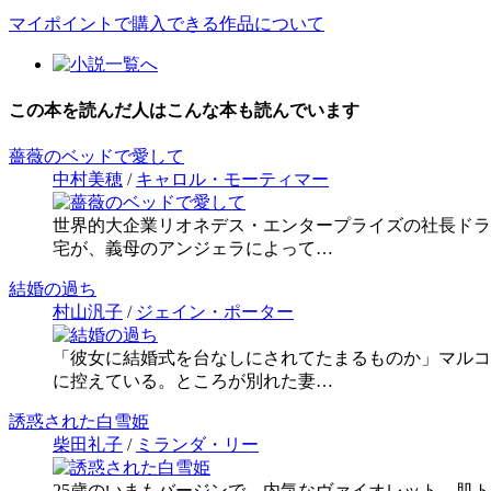
マイポイントで購入できる作品について
この本を読んだ人はこんな本も読んでいます
薔薇のベッドで愛して
中村美穂
/
キャロル・モーティマー
世界的大企業リオネデス・エンタープライズの社長ドラ
宅が、義母のアンジェラによって…
結婚の過ち
村山汎子
/
ジェイン・ポーター
「彼女に結婚式を台なしにされてたまるものか」マルコ
に控えている。ところが別れた妻…
誘惑された白雪姫
柴田礼子
/
ミランダ・リー
25歳のいまもバージンで、内気なヴァイオレット。肌