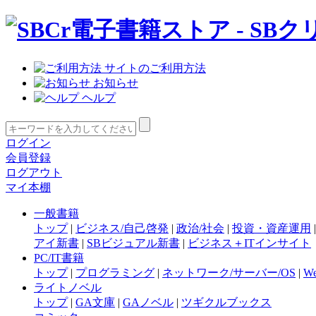
サイトのご利用方法
お知らせ
ヘルプ
ログイン
会員登録
ログアウト
マイ本棚
一般書籍
トップ
|
ビジネス/自己啓発
|
政治/社会
|
投資・資産運用
アイ新書
|
SBビジュアル新書
|
ビジネス＋ITインサイト
PC/IT書籍
トップ
|
プログラミング
|
ネットワーク/サーバー/OS
|
W
ライトノベル
トップ
|
GA文庫
|
GAノベル
|
ツギクルブックス