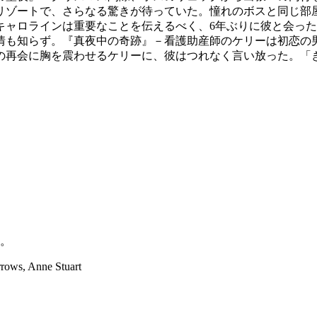
リゾートで、さらなる驚きが待っていた。憧れのボスと同じ部
キャロラインは重要なことを伝えるべく、6年ぶりに彼と会っ
情も知らず。『真夜中の奇跡』－看護助産師のケリーは初恋の
りの再会に胸を震わせるケリーに、彼はつれなく言い放った。「
。
rrows, Anne Stuart