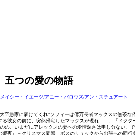
5 五つの愛の物語
/メイシー・イエーツ/アニー・バロウズ/アン・スチュアート
を大至急家に届けてくれ”ソフィーは億万長者マックスの無茶な
する彼女の前に、突然帰宅したマックスが現れ……。『ドクタ
ものの、いまだにアレックスの妻への愛情深さは申し分ない。
の聖夜』－クリスマス間際、ボスのリュックから出張への同行