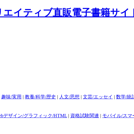
|
趣味/実用
|
教養/科学/歴史
|
人文/思想
|
文芸/エッセイ
|
数学/統
ebデザイン/グラフィック/HTML
|
資格試験関連
|
モバイル/スマ