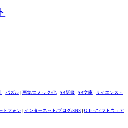
計
|
パズル
|
画集/コミック/他
|
SB新書
|
SB文庫
|
サイエンス・
ートフォン
|
インターネット/ブログ/SNS
|
Office/ソフトウェア