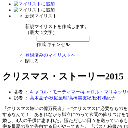
新規マイリスト
新規マイリストを作成します。
（最大15文字）
作成
キャンセル
登録済みのマイリストへ
閉じる
クリスマス・ストーリー201
著者 ：
キャロル・モーティマー/キャロル・マリネッリ
訳者 ：
高木晶子/秋庭葉瑠/高橋美友紀/松村和紀子
『クリスマス嫌いの億万長者』－“クリスマスに必要なもの
するなんて！ あきれながら脚立にのって玄関の飾りつけを
婚し、4人の子供に恵まれた。慌ただしい日々を送っている
密を最悪の形で告白する日がやってきた。『ボスと秘書だけ