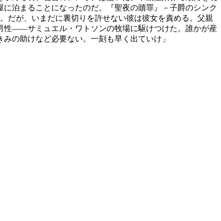
屋に泊まることになったのだ。『聖夜の贖罪』－子爵のシンク
た。だが、いまだに裏切りを許せない彼は彼女を責める。父親
男性――サミュエル・ワトソンの牧場に駆けつけた。誰かが産
きみの助けなど必要ない。一刻も早く出ていけ」